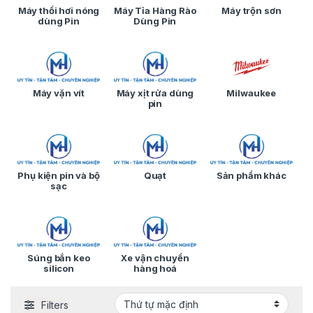
Máy thổi hơi nóng
Máy Tỉa Hàng Rào
Máy trộn sơn
dùng Pin
Dùng Pin
Máy vặn vít
Máy xịt rửa dùng
Milwaukee
pin
Phụ kiện pin và bộ
Quạt
Sản phẩm khác
sạc
Súng bắn keo
Xe vận chuyển
silicon
hàng hoá
Filters