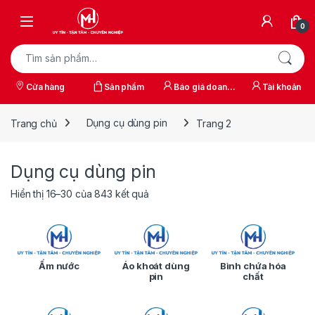
Skip to navigation
Skip to content
0
Tìm kiếm:
Cửa hàng
Sản phẩm
Báo giá doanh
Tài khoản
nghiệp
Trang chủ
Dụng cụ dùng pin
Trang 2
Dụng cụ dùng pin
Hiển thị 16–30 của 843 kết quả
Ấm nước
Áo khoát dùng
Bình chứa hóa
pin
chất