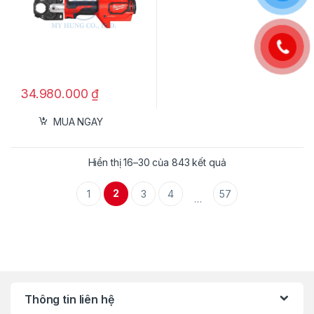
34.980.000
₫
MUA NGAY
Hiển thị 16–30 của 843 kết quả
2
1
3
4
57
…
Thông tin liên hệ