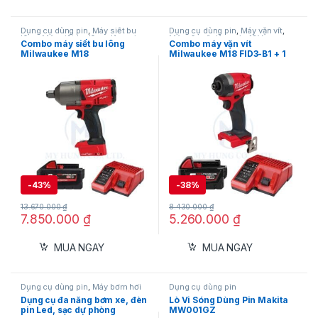
Dụng cụ dùng pin
,
Máy siết bu
Dụng cụ dùng pin
,
Máy vặn vít
,
lông
,
Máy siết bu lông dùng pin
Máy vặn vít dùng pin 18V
,
Combo máy siết bu lông
Combo máy vặn vít
18V
,
Milwaukee
Milwaukee
Milwaukee M18
Milwaukee M18 FID3-B1 + 1
ONEFHIWF34-B1 kèm pin
Pin M18 5,0 Ah + sạc M12-
M18HB8 và sạc M12-18C
18C
-
43%
-
38%
13.670.000
₫
8.430.000
₫
7.850.000
₫
5.260.000
₫
MUA NGAY
MUA NGAY
Dụng cụ dùng pin
,
Máy bơm hơi
Dụng cụ dùng pin
dùng pin
Dụng cụ đa năng bơm xe, đèn
Lò Vi Sóng Dùng Pin Makita
pin Led, sạc dự phòng
MW001GZ