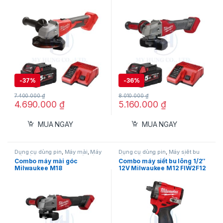
M12-18C
M12-18C
-
37%
-
36%
7.400.000
₫
8.010.000
₫
4.690.000
₫
5.160.000
₫
MUA NGAY
MUA NGAY
Dụng cụ dùng pin
,
Máy mài
,
Máy
Dụng cụ dùng pin
,
Máy siết bu
mài dùng pin 18V
,
Máy mài góc
,
lông
,
Máy siết bu lông dùng pin
Combo máy mài góc
Combo máy siết bu lông 1/2″
Milwaukee
12V
,
Milwaukee
Milwaukee M18
12V Milwaukee M12 FIW2F12
FSAGV100XPDB-B1 kèm pin
+ Pin M12 HB5 + Sạc C12C
M18B5 và sạc M12-18C