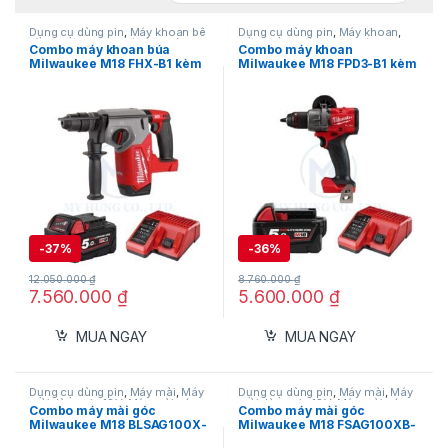
Dụng cụ dùng pin
,
Máy khoan bê
Dụng cụ dùng pin
,
Máy khoan
,
tông
,
Máy khoan bê tông dùng
Máy khoan động lực
,
Máy khoan
Combo máy khoan búa
Combo máy khoan
pin 18V
,
Máy khoan dùng pin 18V
,
dùng pin 12V
,
Máy Khoan Pin
Milwaukee M18 FHX-B1 kèm
Milwaukee M18 FPD3-B1 kèm
Máy Khoan Pin Milwaukee
,
Milwaukee
,
Milwaukee
Milwaukee
pin M18B5 và sạc M12-18C
pin M18B5 & sạc M12-18C
-
37%
-
36%
12.050.000
₫
8.760.000
₫
7.560.000
₫
5.600.000
₫
MUA NGAY
MUA NGAY
Dụng cụ dùng pin
,
Máy mài
,
Máy
Dụng cụ dùng pin
,
Máy mài
,
Máy
mài dùng pin 18V
,
Máy mài góc
,
mài dùng pin 18V
,
Máy mài góc
,
Combo máy mài góc
Combo máy mài góc
Milwaukee
Milwaukee
Milwaukee M18 BLSAG100X-
Milwaukee M18 FSAG100XB-
B1 kèm pin M18B5 và sạc
B1 kèm pin M18B5 và sạc