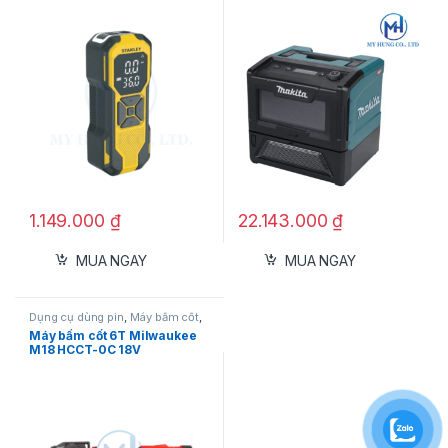
STANLEY Model SXIF0101
1.149.000
₫
22.143.000
₫
MUA NGAY
MUA NGAY
Dụng cụ dùng pin
,
Máy bấm cốt
,
Milwaukee
Máy bấm cốt 6T Milwaukee
M18 HCCT-0C 18V