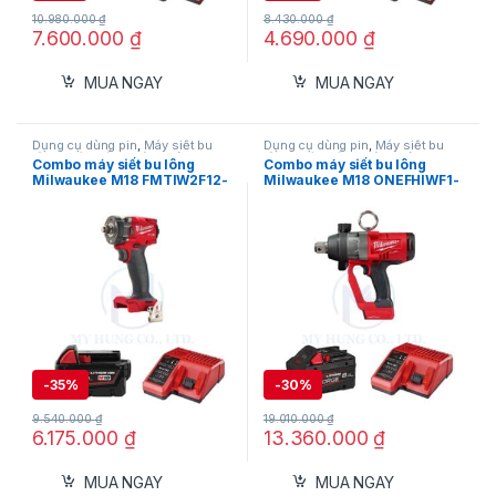
10.980.000
₫
8.430.000
₫
7.600.000
₫
4.690.000
₫
MUA NGAY
MUA NGAY
Dụng cụ dùng pin
,
Máy siết bu
Dụng cụ dùng pin
,
Máy siết bu
lông
,
Máy siết bu lông dùng pin
lông
,
Máy siết bu lông dùng pin
Combo máy siết bu lông
Combo máy siết bu lông
18V
,
Milwaukee
18V
,
Milwaukee
Milwaukee M18 FMTIW2F12-
Milwaukee M18 ONEFHIWF1-
B1 kèm pin M18B5 và sạc
B1 kèm pin M18FB8 và sạc
M12-18C
M12-18C
-
35%
-
30%
9.540.000
₫
19.010.000
₫
6.175.000
₫
13.360.000
₫
MUA NGAY
MUA NGAY