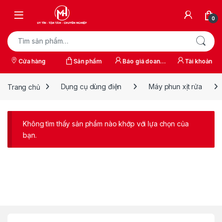
Skip to navigation
Skip to content
0
Tìm kiếm:
Cửa hàng
Sản phẩm
Báo giá doanh
Tài khoản
nghiệp
Trang chủ
Dụng cụ dùng điện
Máy phun xịt rửa
Không tìm thấy sản phẩm nào khớp với lựa chọn của
bạn.