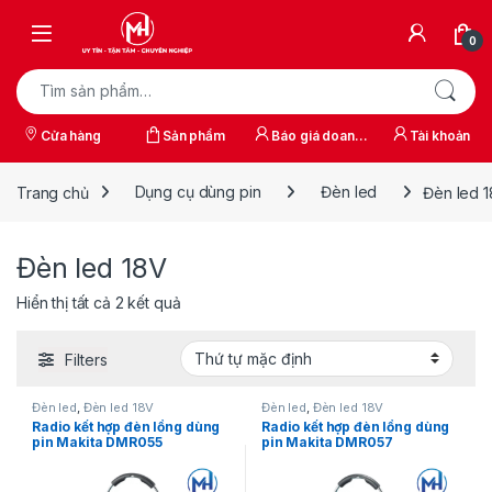
Skip to navigation
Skip to content
0
Tìm kiếm:
Cửa hàng
Sản phẩm
Báo giá doanh
Tài khoản
nghiệp
Trang chủ
Dụng cụ dùng pin
Đèn led
Đèn led 
Đèn led 18V
Hiển thị tất cả 2 kết quả
Filters
Đèn led
,
Đèn led 18V
Đèn led
,
Đèn led 18V
Radio kết hợp đèn lồng dùng
Radio kết hợp đèn lồng dùng
pin Makita DMR055
pin Makita DMR057