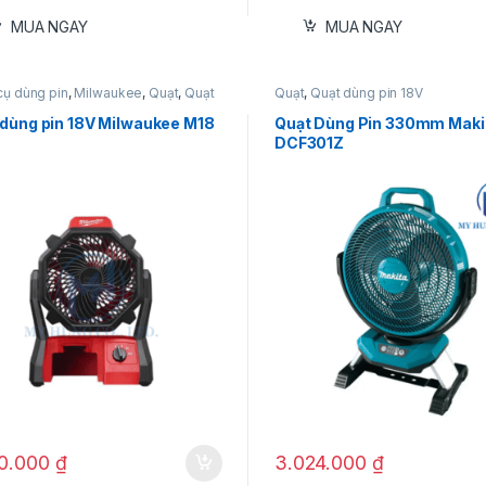
MUA NGAY
MUA NGAY
cụ dùng pin
,
Milwaukee
,
Quạt
,
Quạt
Quạt
,
Quạt dùng pin 18V
in 18V
 dùng pin 18V Milwaukee M18
Quạt Dùng Pin 330mm Maki
DCF301Z
40.000
₫
3.024.000
₫