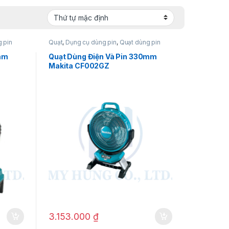
 pin
Quạt
,
Dụng cụ dùng pin
,
Quạt dùng pin
40V
5mm
Quạt Dùng Điện Và Pin 330mm
Makita CF002GZ
3.153.000
₫