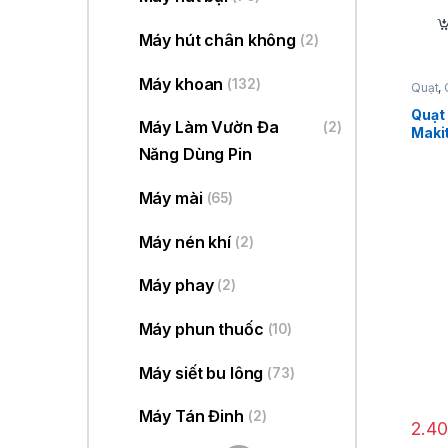
Máy hút chân không
(2)
Máy khoan
(132)
Quạt
,
Quạt
Máy Làm Vườn Đa
(2)
Maki
Năng Dùng Pin
Máy mài
(65)
Máy nén khí
(2)
Máy phay
(2)
Máy phun thuốc
(10)
Máy siết bu lông
(73)
Máy Tán Đinh
(2)
2.4