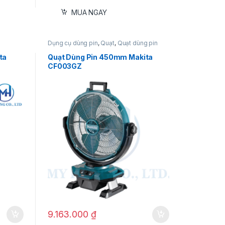
MUA NGAY
Dụng cụ dùng pin
,
Quạt
,
Quạt dùng pin
40V
ta
Quạt Dùng Pin 450mm Makita
CF003GZ
9.163.000
₫