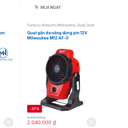
MUA NGAY
Dụng cụ dùng pin
,
Milwaukee
,
Quạt
,
Quạt
dùng pin 12V
0mm
Quạt gắn đa năng dùng pin 12V
Milwaukee M12 AF-0
-
37%
3.240.000
₫
2.040.000
₫