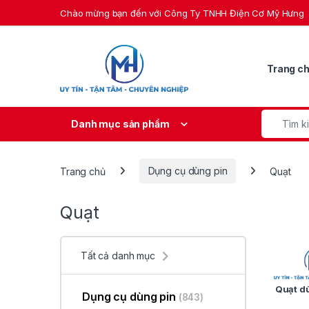
Skip to navigation
Skip to content
Chào mừng bạn đến với Công Ty TNHH Điện Cơ Mỹ Hưng
Trang c
Search fo
Danh mục sản phẩm
Trang chủ
Dụng cụ dùng pin
Quạt
Quạt
Tất cả danh mục
Quạt d
Dụng cụ dùng pin
(843)