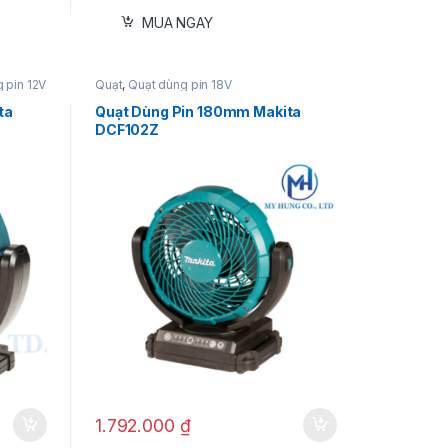
MUA NGAY
 pin 12V
Quạt
,
Quạt dùng pin 18V
ta
Quạt Dùng Pin 180mm Makita
DCF102Z
1.792.000
₫