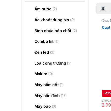
Ấm nước
(2)
Áo khoát dùng pin
(0)
Quạt
,
dùng p
Quạt
Bình chứa hóa chất
(2)
Combo kit
(1)
Đèn led
(2)
Loa công trường
(2)
Makita
(0)
Máy bấm cốt
(1)
-
15
Máy bắn đinh
(17)
3.500
2.9
Máy bào
(3)