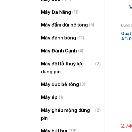
Máy Đa Năng
(11)
Máy đầm dùi bê tông
(5)
Dụng 
dùng p
Quạt
Máy đánh bóng
(12)
AF-0
Máy Đánh Cạnh
(4)
Máy đột lỗ thuỷ lực
(2)
dùng pin
Máy đục bê tông
(3)
Máy ép
(1)
Máy ghép mộng dùng
(2)
pin
2.7
Máy hút bụi
(76)