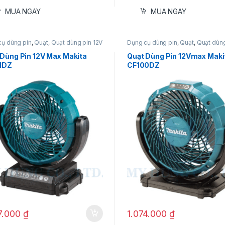
MUA NGAY
MUA NGAY
cụ dùng pin
,
Quạt
,
Quạt dùng pin 12V
Dụng cụ dùng pin
,
Quạt
,
Quạt dùng
 Dùng Pin 12V Max Makita
Quạt Dùng Pin 12Vmax Maki
1DZ
CF100DZ
7.000
₫
1.074.000
₫