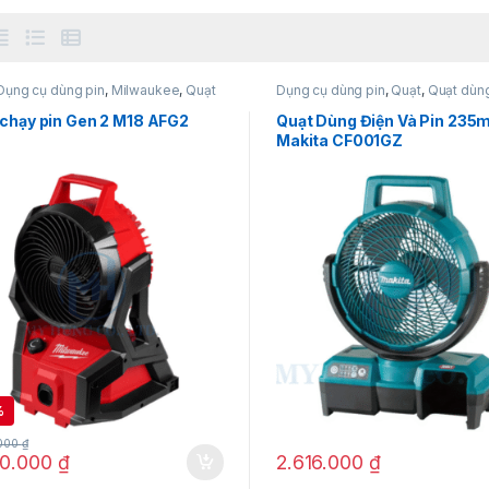
Dụng cụ dùng pin
,
Milwaukee
,
Quạt
Dụng cụ dùng pin
,
Quạt
,
Quạt dùng
in 18V
40V
 chạy pin Gen 2 M18 AFG2
Quạt Dùng Điện Và Pin 23
Makita CF001GZ
%
.000
₫
90.000
₫
2.616.000
₫