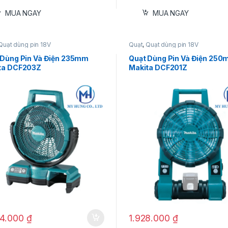
MUA NGAY
MUA NGAY
Quạt dùng pin 18V
Quạt
,
Quạt dùng pin 18V
 Dùng Pin Và Điện 235mm
Quạt Dùng Pin Và Điện 25
ta DCF203Z
Makita DCF201Z
04.000
₫
1.928.000
₫