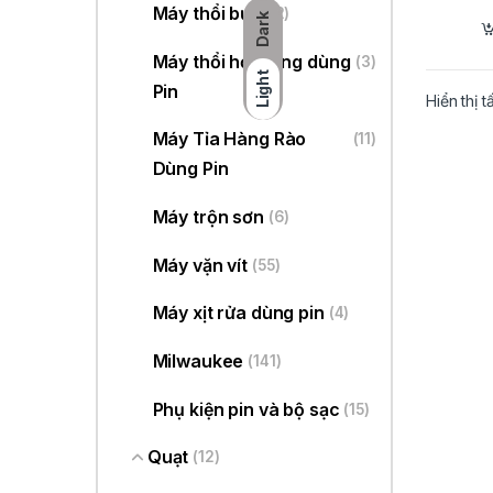
Máy thổi bụi
(22)
Dark
Máy thổi hơi nóng dùng
(3)
Light
Pin
Hiển thị t
Máy Tỉa Hàng Rào
(11)
Dùng Pin
Máy trộn sơn
(6)
Máy vặn vít
(55)
Máy xịt rửa dùng pin
(4)
Milwaukee
(141)
Phụ kiện pin và bộ sạc
(15)
Quạt
(12)