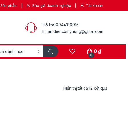
Sản phẩm
Báo giá doanh nghiệp
Tài khoản
Hỗ trợ
0944180915
Email: diencomyhung@gmail.com
0
₫
0
Hiển thị tất cả 12 kết quả