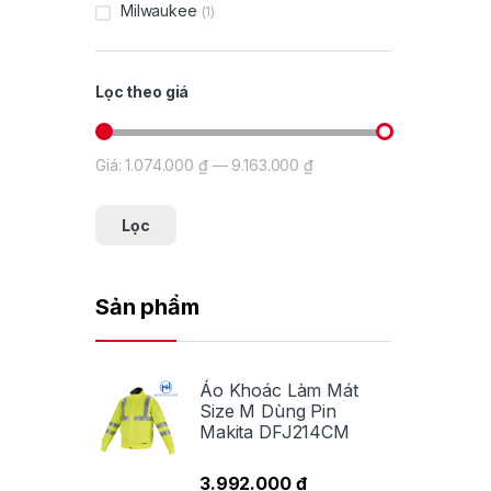
Milwaukee
(1)
Lọc theo giá
Giá:
1.074.000 ₫
—
9.163.000 ₫
Giá tối thiểu
Giá tối đa
Lọc
Sản phẩm
Áo Khoác Làm Mát
Size M Dùng Pin
Makita DFJ214CM
3.992.000
₫