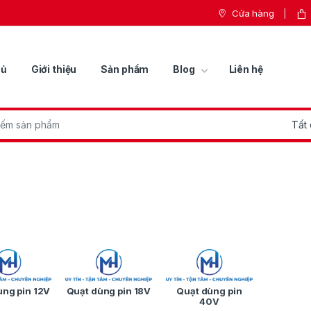
Cửa hàng
hủ
Giới thiệu
Sản phẩm
Blog
Liên hệ
r:
ùng pin 12V
Quạt dùng pin 18V
Quạt dùng pin
40V