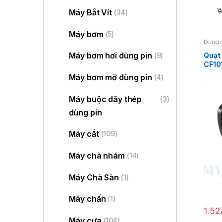
Máy Bắt Vít
(34)
Máy bơm
(5)
Dụng 
Máy bơm hơi dùng pin
Quạt
(9)
CF10
Máy bơm mỡ dùng pin
(4)
Máy buộc dây thép
(3)
dùng pin
Máy cắt
(109)
Máy chà nhám
(14)
Máy Chà Sàn
(1)
Máy chấn
(1)
1.52
Máy cưa
(104)