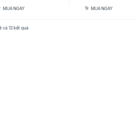
MUA NGAY
MUA NGAY
ất cả 12 kết quả