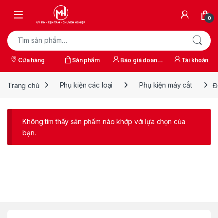
Skip to navigation
Skip to content
0
Tìm kiếm:
Cửa hàng
Sản phẩm
Báo giá doanh
Tài khoản
nghiệp
Trang chủ
Phụ kiện các loại
Phụ kiện máy cắt
Đ
Không tìm thấy sản phẩm nào khớp với lựa chọn của
bạn.