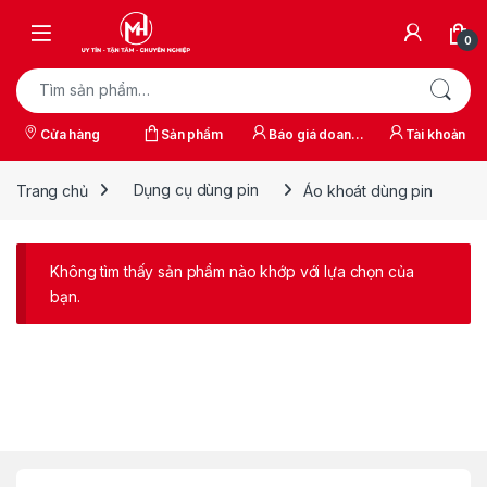
Skip to navigation
Skip to content
0
Tìm kiếm:
Cửa hàng
Sản phẩm
Báo giá doanh
Tài khoản
nghiệp
Trang chủ
Dụng cụ dùng pin
Áo khoát dùng pin
Không tìm thấy sản phẩm nào khớp với lựa chọn của
bạn.