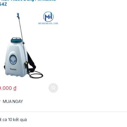
54Z
29.000
₫
MUA NGAY
ất cả 10 kết quả