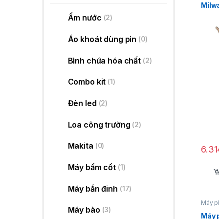
Milw
Ấm nước
(2)
Áo khoát dùng pin
(0)
Bình chứa hóa chất
(2)
Combo kit
(1)
Đèn led
(2)
Loa công trường
(2)
Makita
(0)
6.3
Máy bấm cốt
(1)
Máy bắn đinh
(17)
Máy p
Máy bào
(3)
Máy 