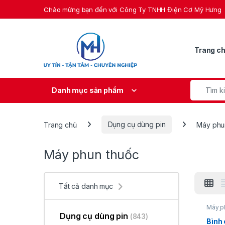
Skip to navigation
Skip to content
Chào mừng bạn đến với Công Ty TNHH Điện Cơ Mỹ Hưng
Trang c
Search fo
Danh mục sản phẩm
Trang chủ
Dụng cụ dùng pin
Máy phu
Máy phun thuốc
Tất cả danh mục
Máy p
cụ dùn
Dụng cụ dùng pin
(843)
Bình 