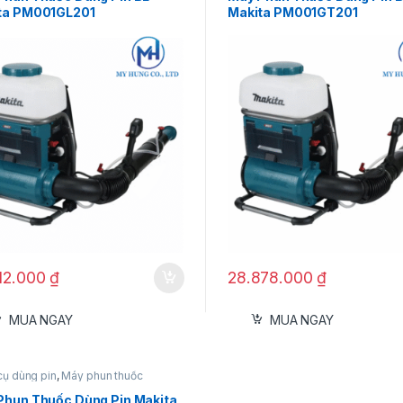
ta PM001GL201
Makita PM001GT201
12.000
₫
28.878.000
₫
MUA NGAY
MUA NGAY
cụ dùng pin
,
Máy phun thuốc
Phun Thuốc Dùng Pin Makita