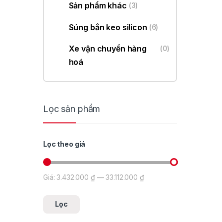
Sản phẩm khác
(3)
Súng bắn keo silicon
(6)
Xe vận chuyển hàng
(0)
hoá
Lọc sản phẩm
Lọc theo giá
Giá:
3.432.000 ₫
—
33.112.000 ₫
Giá tối thiểu
Giá tối đa
Lọc