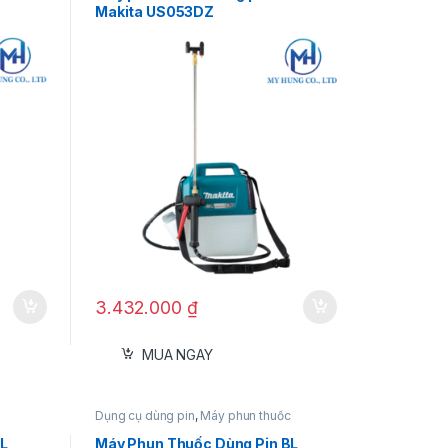
Makita US053DZ
3.432.000
₫
MUA NGAY
Dụng cụ dùng pin
,
Máy phun thuốc
BL
Máy Phun Thuốc Dùng Pin BL