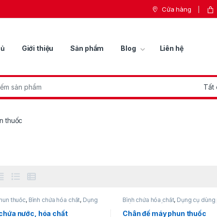
Cửa hàng
hủ
Giới thiệu
Sản phẩm
Blog
Liên hệ
r:
n thuốc
hun thuốc
,
Bình chứa hóa chất
,
Dụng
Bình chứa hóa chất
,
Dụng cụ dùng 
g pin
,
Milwaukee
Máy phun thuốc
,
Milwaukee
chứa nước, hóa chất
Chân đế máy phun thuốc