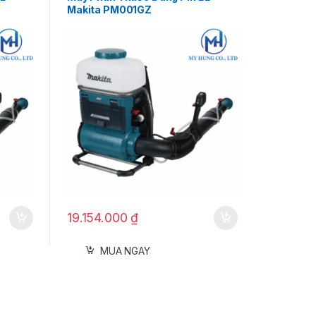
Makita PM001GZ
19.154.000
₫
MUA NGAY