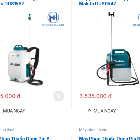
ta DUS158Z
Makita DUS054Z
65.000
₫
3.535.000
₫
MUA NGAY
MUA NGAY
hun thuốc
Máy phun thuốc
Phun Thuốc Dùng Pin BL
Máy Phun Thuốc Dùng Pin 