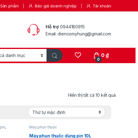
Sản phẩm
Báo giá doanh nghiệp
Tài khoản
Hỗ trợ
0944180915
Email: diencomyhung@gmail.com
0
₫
0
Hiển thị tất cả 10 kết quả
pin
,
Máy phun thuốc
Máy phun thuốc dùng pin 10L