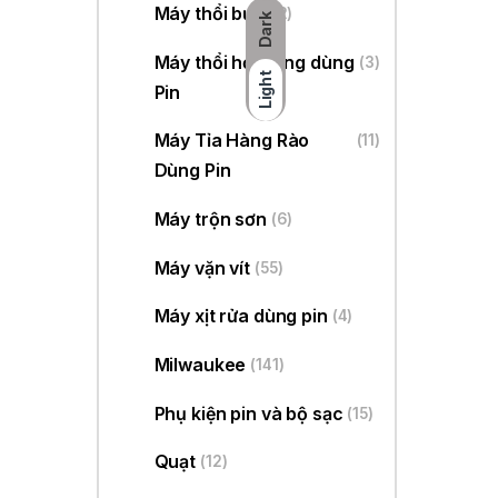
Máy thổi bụi
(22)
Dark
Máy thổi hơi nóng dùng
(3)
Light
Pin
Máy Tỉa Hàng Rào
(11)
Dùng Pin
Máy trộn sơn
(6)
Máy vặn vít
(55)
Máy xịt rửa dùng pin
(4)
Milwaukee
(141)
Phụ kiện pin và bộ sạc
(15)
Quạt
(12)