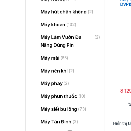
DVF1
Máy hút chân không
(2)
Máy khoan
(132)
Máy Làm Vườn Đa
(2)
Năng Dùng Pin
Máy mài
(65)
Máy nén khí
(2)
Máy phay
(2)
8.1
Máy phun thuốc
(10)
Máy siết bu lông
(73)
Máy Tán Đinh
(2)
Hiển thị t