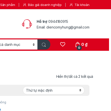
Sản phẩm
Báo giá doanh nghiệp
Tài khoản
Hỗ trợ
0944180915
Email: diencomyhung@gmail.com
0
₫
0
Hiển thị tất cả 2 kết quả
hông
a