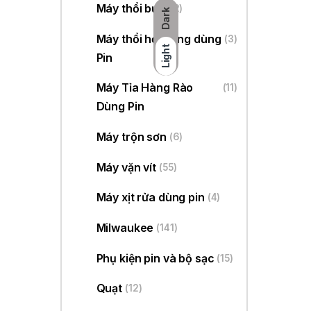
Máy thổi bụi
(22)
Dark
Máy thổi hơi nóng dùng
(3)
Light
Pin
Máy Tỉa Hàng Rào
(11)
Dùng Pin
Máy trộn sơn
(6)
Máy vặn vít
(55)
Máy xịt rửa dùng pin
(4)
Milwaukee
(141)
Phụ kiện pin và bộ sạc
(15)
Quạt
(12)