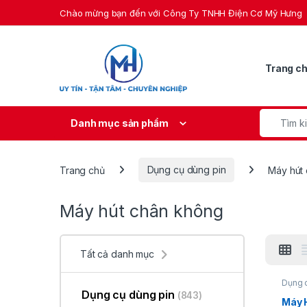
Skip to navigation
Skip to content
Chào mừng bạn đến với Công Ty TNHH Điện Cơ Mỹ Hưng
Trang c
Search fo
Danh mục sản phẩm
Trang chủ
Dụng cụ dùng pin
Máy hút
Máy hút chân không
Tất cả danh mục
Dụng 
Dụng cụ dùng pin
(843)
Máy 