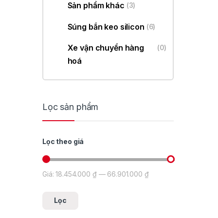
Sản phẩm khác
(3)
Súng bắn keo silicon
(6)
Xe vận chuyển hàng
(0)
hoá
Lọc sản phẩm
Lọc theo giá
Giá:
18.454.000 ₫
—
66.901.000 ₫
Giá tối thiểu
Giá tối đa
Lọc