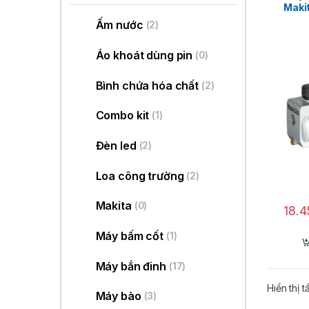
Maki
Ấm nước
(2)
Áo khoát dùng pin
(0)
Bình chứa hóa chất
(2)
Combo kit
(1)
Đèn led
(2)
Loa công trường
(2)
Makita
(0)
18.
Máy bấm cốt
(1)
Máy bắn đinh
(17)
Hiển thị t
Máy bào
(3)