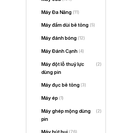
Máy Đa Năng
(11)
Máy đầm dùi bê tông
(5)
Máy đánh bóng
(12)
Máy Đánh Cạnh
(4)
Máy đột lỗ thuỷ lực
(2)
dùng pin
Máy đục bê tông
(3)
Máy ép
(1)
Máy ghép mộng dùng
(2)
pin
Máy hút bụi
(76)