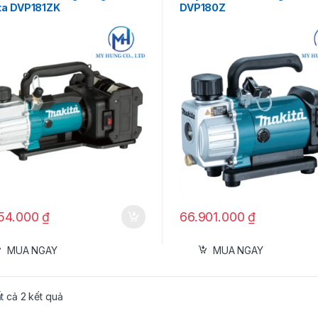
ta DVP181ZK
DVP180Z
454.000
₫
66.901.000
₫
MUA NGAY
MUA NGAY
ất cả 2 kết quả