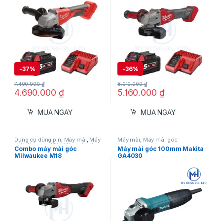
-
37%
-
36%
7.400.000
₫
8.010.000
₫
4.690.000
₫
5.160.000
₫
MUA NGAY
MUA NGAY
Dụng cụ dùng pin
,
Máy mài
,
Máy
Máy mài
,
Máy mài góc
mài dùng pin 18V
,
Máy mài góc
,
Combo máy mài góc
Máy mài góc 100mm Makita
Milwaukee
Milwaukee M18
GA4030
FSAGV100XPDB-B1 kèm pin
M18B5 và sạc M12-18C