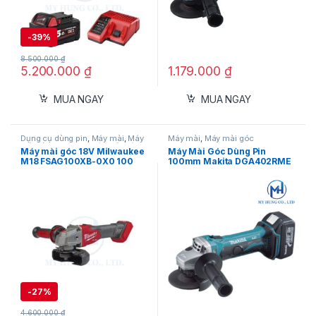
-
39%
8.500.000
₫
5.200.000
₫
1.179.000
₫
MUA NGAY
MUA NGAY
Dụng cụ dùng pin
,
Máy mài
,
Máy
Máy mài
,
Máy mài góc
mài dùng pin 18V
,
Máy mài góc
Máy mài góc 18V Milwaukee
Máy Mài Góc Dùng Pin
M18 FSAG100XB-0X0 100
100mm Makita DGA402RME
mm (Thân máy)
-
27%
4.600.000
₫