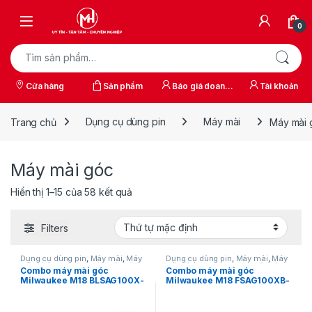
Skip to navigation
Skip to content
0
Tìm kiếm:
Cửa hàng
Sản phẩm
Báo giá doanh
Tài khoản
nghiệp
Trang chủ
Dụng cụ dùng pin
Máy mài
Máy mài 
Máy mài góc
Hiển thị 1–15 của 58 kết quả
Filters
Dụng cụ dùng pin
,
Máy mài
,
Máy
Dụng cụ dùng pin
,
Máy mài
,
Máy
mài dùng pin 18V
,
Máy mài góc
,
mài dùng pin 18V
,
Máy mài góc
,
Combo máy mài góc
Combo máy mài góc
Milwaukee
Milwaukee
Milwaukee M18 BLSAG100X-
Milwaukee M18 FSAG100XB-
B1 kèm pin M18B5 và sạc
B1 kèm pin M18B5 và sạc
M12-18C
M12-18C