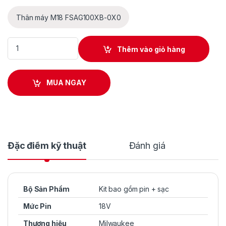
Thân máy M18 FSAG100XB-0X0
Combo máy mài góc Milwaukee M18 FSAG100XB-B1 kèm pin M1
Thêm vào giỏ hàng
MUA NGAY
Đặc điểm kỹ thuật
Đánh giá
Bộ Sản Phẩm
Kit bao gồm pin + sạc
Mức Pin
18V
Thương hiệu
Milwaukee