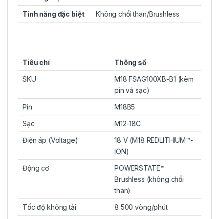
Tính năng đặc biệt
Không chổi than/Brushless
Tiêu chí
Thông số
SKU
M18 FSAG100XB-B1 (kèm
pin và sạc)
Pin
M18B5
Sạc
M12-18C
Điện áp (Voltage)
18 V (M18 REDLITHIUM™-
ION)
Động cơ
POWERSTATE™
Brushless (không chổi
than)
Tốc độ không tải
8 500 vòng/phút