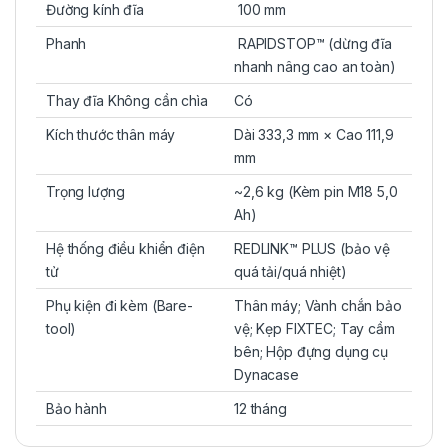
Đường kính đĩa
100 mm
Phanh
RAPIDSTOP™ (dừng đĩa
nhanh nâng cao an toàn)
Thay đĩa Không cần chìa
Có
Kích thước thân máy
Dài 333,3 mm × Cao 111,9
mm
Trọng lượng
~2,6 kg (Kèm pin M18 5,0
Ah)
Hệ thống điều khiển điện
REDLINK™ PLUS (bảo vệ
tử
quá tải/quá nhiệt)
Phụ kiện đi kèm (Bare-
Thân máy; Vành chắn bảo
tool)
vệ; Kẹp FIXTEC; Tay cầm
bên; Hộp đựng dụng cụ
Dynacase
Bảo hành
12 tháng