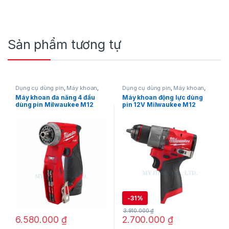
Sản phẩm tương tự
Dụng cụ dùng pin
,
Máy khoan
,
Dụng cụ dùng pin
,
Máy khoan
,
Máy khoan đa năng
,
Máy khoan
Máy khoan bê tông
,
Máy khoan
Máy khoan đa năng 4 đầu
Máy khoan động lực dùng
dùng pin 12V
,
Milwaukee
bê tông dùng pin 12V
,
Máy khoan
dùng pin Milwaukee M12
pin 12V Milwaukee M12
động lực
,
Máy khoan dùng pin
12V
,
Milwaukee
FDDXKIT-0X
FPD2-0X (Thân Máy)
-
31%
3.910.000
₫
6.580.000
₫
2.700.000
₫