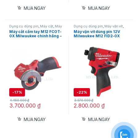
MUA NGAY
MUA NGAY
Dụng cụ dùng pin
,
Máy cắt
,
Máy
Dụng cụ dùng pin
,
Máy vặn vít
,
cắt gạch dùng pin
,
Máy cắt kim
Máy vặn vít dùng pin 12V
,
Máy cắt cầm tay M12 FCOT-
Máy vặn vít dùng pin 12V
loại dùng pin
,
Máy cắt ống dùng
Milwaukee
0X Milwaukee chính hãng –
Milwaukee M12 FID2-0X
pin
,
Máy cắt sắt thép dùng pin
,
Milwaukee
Công suất 20.000 RPM
(Chưa Pin & Sạc)
-
17%
-
22%
4.460.000
₫
3.570.000
₫
3.700.000
₫
2.800.000
₫
MUA NGAY
MUA NGAY