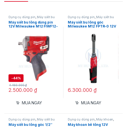
Dụng cụ dùng pin
,
Máy siết bu
Dụng cụ dùng pin
,
Máy siết bu
lông
,
Máy siết bu lông dùng pin
lông
,
Máy siết bu lông dùng pin
Máy siết bu lông dùng pin
Máy siết bu lông góc
12V
,
Milwaukee
12V
,
Milwaukee
12V Milwaukee M12 FIWF12-
Milwaukee M12 FPTR-0 12V
0C (Thân máy)
– Công nghệ FUEL™ Pass-
Through
-
44%
4.460.000
₫
2.500.000
₫
6.300.000
₫
MUA NGAY
MUA NGAY
Dụng cụ dùng pin
,
Máy siết bu
Dụng cụ dùng pin
,
Máy khoan
,
lông
,
Máy siết bu lông dùng pin
Máy khoan bê tông
,
Máy khoan
Máy siết bu lông góc 1/2″
Máy khoan bê tông 12V
12V
,
Milwaukee
bê tông dùng pin 12V
,
Milwaukee