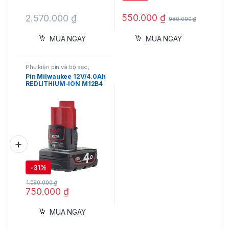
550.000
₫
2.570.000
₫
980.000
₫
MUA NGAY
MUA NGAY
Phụ kiện pin và bộ sạc
,
Milwaukee
,
Pin
Pin Milwaukee 12V/4.0Ah
REDLITHIUM-ION M12B4
chính hãng
-
31%
1.090.000
₫
750.000
₫
MUA NGAY