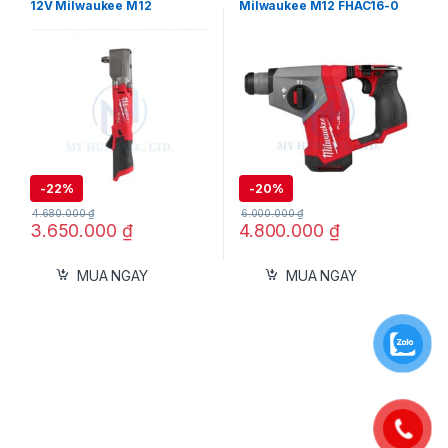
12V Milwaukee M12
Milwaukee M12 FHAC16-0
FRAIWF12-0B
(Chưa Pin & Sạc)
-
22%
-
20%
4.680.000
₫
6.000.000
₫
3.650.000
₫
4.800.000
₫
MUA NGAY
MUA NGAY