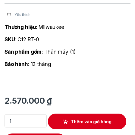
Yêu thích
Thương hiệu
: Milwaukee
SKU
: C12 RT-0
Sản phẩm gồm
: Thân máy (1)
Bảo hành
: 12 tháng
2.570.000
₫
Máy xoay đa năng Milwaukee M12 C12 RT-0 – Cắt, mài, đánh bó
Thêm vào giỏ hàng