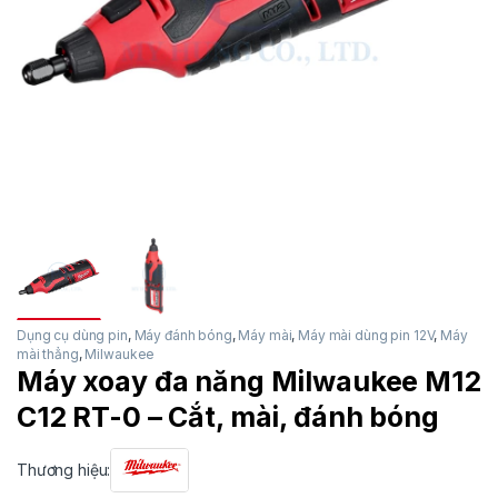
Dụng cụ dùng pin
,
Máy đánh bóng
,
Máy mài
,
Máy mài dùng pin 12V
,
Máy
mài thẳng
,
Milwaukee
Máy xoay đa năng Milwaukee M12
C12 RT-0 – Cắt, mài, đánh bóng
Thương hiệu: