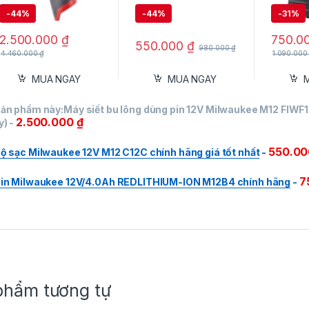
-
44%
-
44%
-
31%
2.500.000
₫
750.0
550.000
₫
980.000
₫
4.460.000
₫
1.090.00
MUA NGAY
MUA NGAY
ản phẩm này:
Máy siết bu lông dùng pin 12V Milwaukee M12 FIWF
2.500.000
₫
y)
-
550.0
ộ sạc Milwaukee 12V M12 C12C chính hãng giá tốt nhất
-
7
in Milwaukee 12V/4.0Ah REDLITHIUM-ION M12B4 chính hãng
-
phẩm tương tự