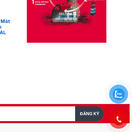
 Mát
n
4AL
ĐĂNG KÝ