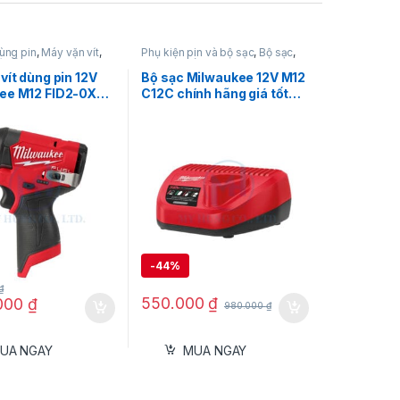
ùng pin
,
Máy vặn vít
,
Phụ kiện pin và bộ sạc
,
Bộ sạc
,
t dùng pin 12V
,
Dụng cụ dùng pin
,
Milwaukee
e
vít dùng pin 12V
Bộ sạc Milwaukee 12V M12
ee M12 FID2-0X
C12C chính hãng giá tốt
n & Sạc)
nhất
-
44%
₫
550.000
₫
.000
₫
980.000
₫
UA NGAY
MUA NGAY