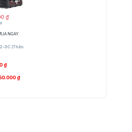
00
₫
0
₫
MUA NGAY
12-0C (Thân
00
₫
50.000
₫