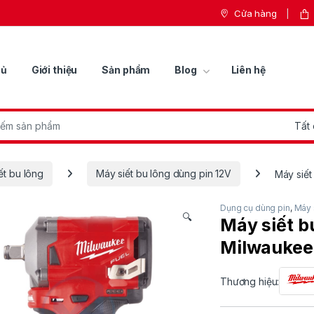
Cửa hàng
hủ
Giới thiệu
Sản phẩm
Blog
Liên hệ
r:
ết bu lông
Máy siết bu lông dùng pin 12V
Máy siết
Dụng cụ dùng pin
,
Máy 
🔍
Máy siết b
Milwaukee
Thương hiệu: