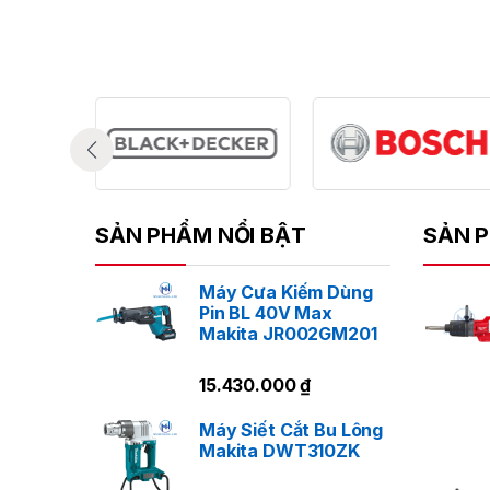
SẢN PHẨM NỔI BẬT
SẢN P
Máy Cưa Kiếm Dùng
Pin BL 40V Max
Makita JR002GM201
15.430.000
₫
Máy Siết Cắt Bu Lông
Makita DWT310ZK