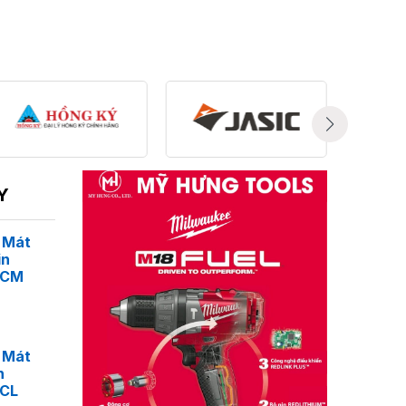
Y
 Mát
in
4CM
 Mát
n
4CL