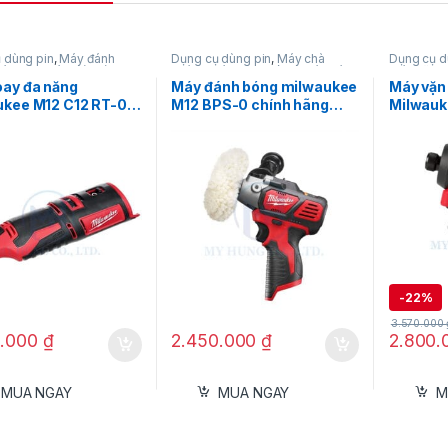
 dùng pin
,
Máy đánh
Dụng cụ dùng pin
,
Máy chà
Dụng cụ d
áy mài
,
Máy mài dùng
nhám
,
Máy đánh bóng
,
Máy đánh
Máy vặn ví
Máy mài thẳng
,
bóng gỗ
,
Máy đánh bóng inox
,
Milwauke
oay đa năng
Máy đánh bóng milwaukee
Máy vặn 
kee
Máy đánh bóng ô tô
,
Milwaukee
kee M12 C12 RT-0 –
M12 BPS-0 chính hãng
Milwauk
ài, đánh bóng
(chưa pin & sạc)
(Chưa Pi
-
22%
3.570.000
0.000
₫
2.450.000
₫
2.800
MUA NGAY
MUA NGAY
M