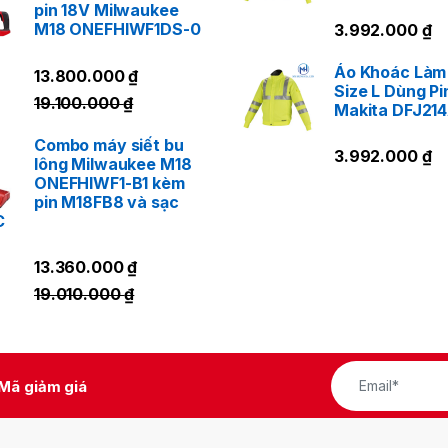
pin 18V Milwaukee
M18 ONEFHIWF1DS-0
3.992.000
₫
Áo Khoác Làm
13.800.000
₫
Size L Dùng Pi
19.100.000
₫
Makita DFJ21
Combo máy siết bu
3.992.000
₫
lông Milwaukee M18
ONEFHIWF1-B1 kèm
pin M18FB8 và sạc
C
13.360.000
₫
19.010.000
₫
Mã giảm giá