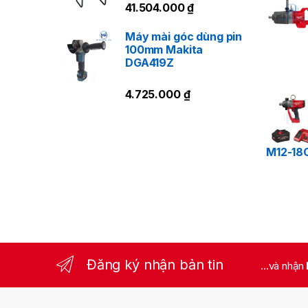
41.504.000
₫
Máy mài góc dùng pin
100mm Makita
DGA419Z
4.725.000
₫
M12-18
Đăng ký nhận bản tin
...và nhận