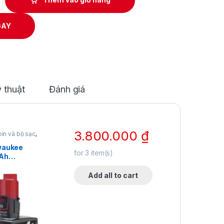
GAY
 thuật
Đánh giá
3.800.000
₫
pin và bộ sạc
,
ee
,
Pin
waukee
for
3
item(s)
0Ah
HIUM-ION
chính hãng
Add all to cart