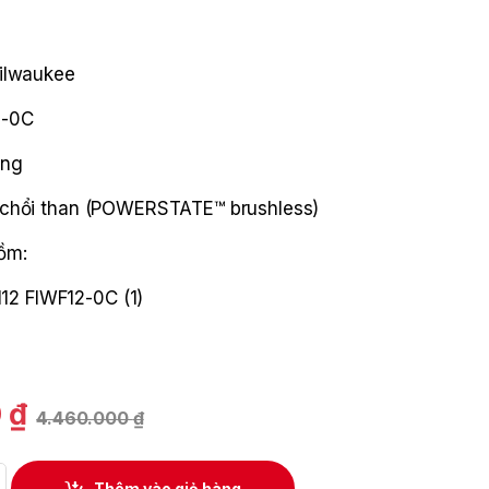
ilwaukee
2-0C
áng
 chổi than (POWERSTATE™ brushless)
ồm:
12 FIWF12-0C (1)
0
₫
4.460.000
₫
ùng pin 12V Milwaukee M12 FIWF12-0C (Thân máy) quantity
Thêm vào giỏ hàng