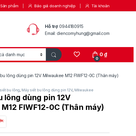
Sản phẩm
Báo giá doanh nghiệp
Tài khoản
Hỗ trợ
0944180915
Email: diencomyhung@gmail.com
0
₫
0
 bu lông dùng pin 12V Milwaukee M12 FIWF12-0C (Thân máy)
siết bu lông
,
Máy siết bu lông dùng pin 12V
,
Milwaukee
u lông dùng pin 12V
 M12 FIWF12-0C (Thân máy)