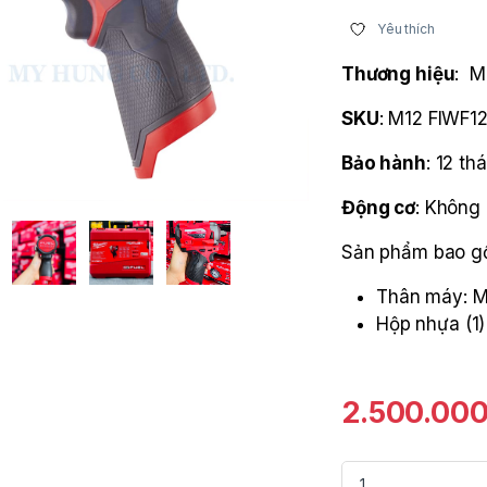
Yêu thích
Thương hiệu
: M
SKU
: M12 FIWF1
Bảo hành
: 12 th
Động cơ
: Không
Sản phẩm bao g
Thân máy: M
Hộp nhựa (1)
2.500.00
Máy siết bu lông d