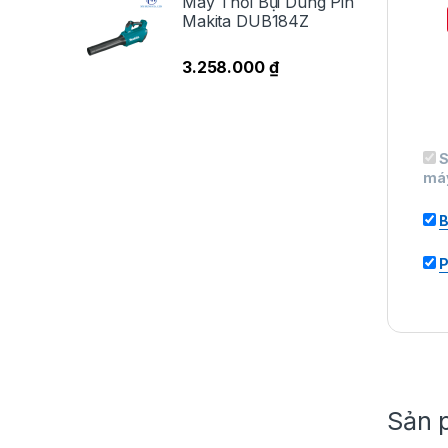
Máy Thổi Bụi Dùng Pin
Makita DUB184Z
3.258.000
₫
S
má
B
P
Sản 