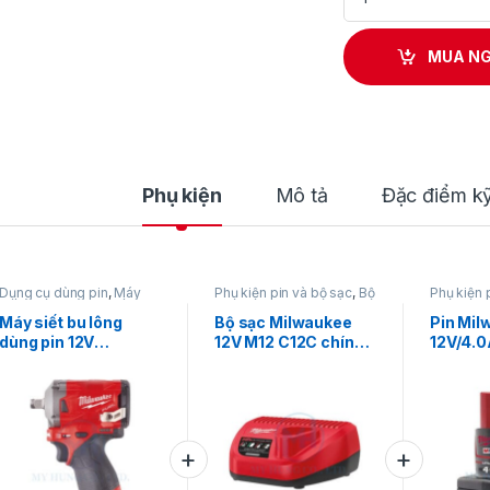
MUA N
Phụ kiện
Mô tả
Đặc điểm kỹ
Dụng cụ dùng pin
,
Máy
Phụ kiện pin và bộ sạc
,
Bộ
Phụ kiện 
siết bu lông
,
Máy siết bu
sạc
,
Dụng cụ dùng pin
,
Milwauk
lông dùng pin 12V
,
Milwaukee
Máy siết bu lông
Bộ sạc Milwaukee
Pin Mil
Milwaukee
dùng pin 12V
12V M12 C12C chính
12V/4.
Milwaukee M12
hãng giá tốt nhất
REDLIT
FIWF12-0C (Thân
M12B4 
máy)