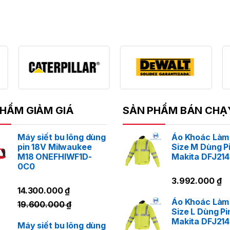
HẨM GIẢM GIÁ
SẢN PHẨM BÁN CHẠ
Máy siết bu lông dùng
Áo Khoác Làm
pin 18V Milwaukee
Size M Dùng P
M18 ONEFHIWF1D-
Makita DFJ21
0C0
3.992.000
₫
14.300.000
₫
Áo Khoác Làm
19.600.000
₫
Size L Dùng Pi
Makita DFJ21
Máy siết bu lông dùng