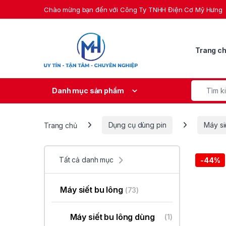
Skip to navigation
Skip to content
Chào mừng bạn đến với Công Ty TNHH Điện Cơ Mỹ Hưng
Trang c
Search fo
Danh mục sản phẩm
Trang chủ
Dụng cụ dùng pin
Máy si
Tất cả danh mục
-
44%
Máy siết bu lông
(73)
Máy siết bu lông dùng
(1)