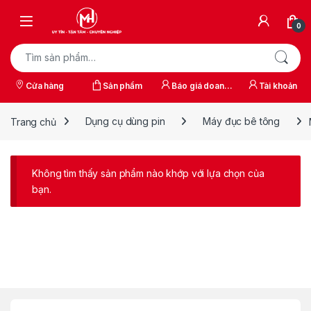
Skip to navigation
Skip to content
0
Tìm kiếm:
Cửa hàng
Sản phẩm
Báo giá doanh
Tài khoản
nghiệp
Trang chủ
Dụng cụ dùng pin
Máy đục bê tông
Không tìm thấy sản phẩm nào khớp với lựa chọn của
bạn.