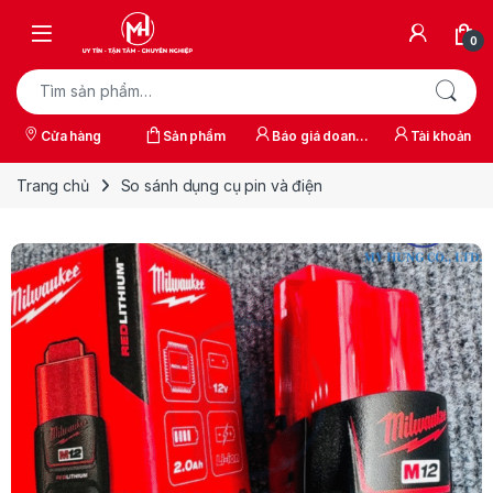
Skip to navigation
Skip to content
0
Tìm kiếm:
Cửa hàng
Sản phẩm
Báo giá doanh
Tài khoản
nghiệp
Trang chủ
So sánh dụng cụ pin và điện