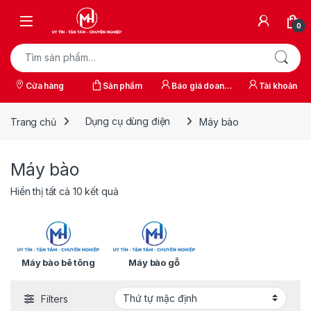
Skip to navigation
Skip to content
0
Tìm kiếm:
Cửa hàng
Sản phẩm
Báo giá doanh
Tài khoản
nghiệp
Trang chủ
Dụng cụ dùng điện
Máy bào
Máy bào
Hiển thị tất cả 10 kết quả
Máy bào bê tông
Máy bào gỗ
Filters