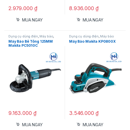
2.979.000
₫
8.936.000
₫
MUA NGAY
MUA NGAY
Dụng cụ dùng điện
,
Máy bào
,
Dụng cụ dùng điện
,
Máy bào
Máy bào bê tông
Máy Bào Bê Tông 125MM
Máy Bào Makita KP0800X
Makita PC5010C
9.163.000
₫
3.546.000
₫
MUA NGAY
MUA NGAY