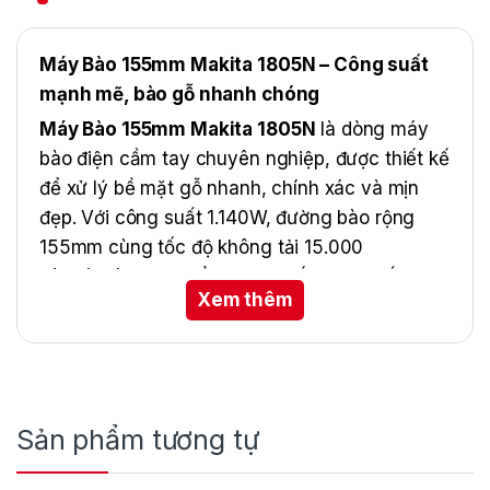
Máy Bào 155mm Makita 1805N – Công suất
mạnh mẽ, bào gỗ nhanh chóng
Máy Bào 155mm Makita 1805N
là dòng máy
bào điện cầm tay chuyên nghiệp, được thiết kế
để xử lý bề mặt gỗ nhanh, chính xác và mịn
đẹp. Với công suất 1.140W, đường bào rộng
155mm cùng tốc độ không tải 15.000
vòng/phút, sản phẩm mang đến hiệu suất vượt
Xem thêm
trội, tiết kiệm tối đa thời gian thi công.
Sản phẩm tương tự