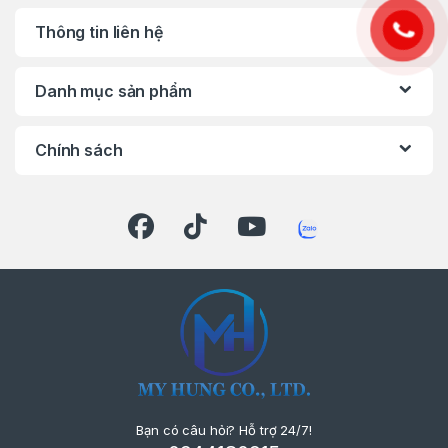
chống trượt, cách điện kép.
Thông tin liên hệ
Tiện lợi & linh hoạt
: Trọng lượng cân đối,
dây điện dài 5m, tích hợp hút bụi giữ không
Danh mục sản phẩm
gian làm việc sạch sẽ.
Độ bền cao
: Thiết kế chắc chắn, phù hợp
Chính sách
cho cả môi trường thi công khắt khe.
LIÊN HỆ NGAY
Bạn có câu hỏi? Hỗ trợ 24/7!