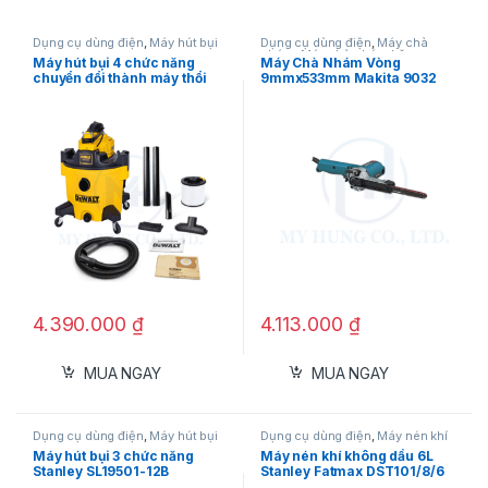
Dụng cụ dùng điện
,
Máy hút bụi
Dụng cụ dùng điện
,
Máy chà
nhám
,
Máy chà nhám băng
Máy hút bụi 4 chức năng
Máy Chà Nhám Vòng
chuyển đổi thành máy thổi
9mmx533mm Makita 9032
cầm tay Dewalt DXV234P
Thông số kỹ thuật:
Thương hiệu
: Makita (Nhật Bản)
Model
: 1805N
Công suất
: 1.140W
4.390.000
₫
4.113.000
₫
Bề rộng đường bào
: 155mm
Độ sâu đường bào
: Tối đa 2mm/lần
MUA NGAY
MUA NGAY
Tốc độ không tải
: 15.000 vòng/phút
Trọng lượng
: 7.9 – 8.2kg (tùy phiên bản)
Dụng cụ dùng điện
,
Máy hút bụi
Dụng cụ dùng điện
,
Máy nén khí
Máy hút bụi 3 chức năng
Máy nén khí không dầu 6L
Chiều dài dây điện
: 5m
Stanley SL19501-12B
Stanley Fatmax DST101/8/6