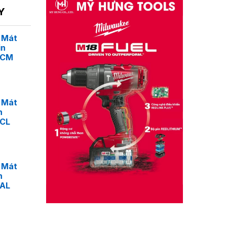
Y
 Mát
in
4CM
 Mát
n
4CL
 Mát
n
4AL