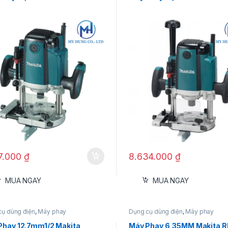
87.000
₫
8.634.000
₫
MUA NGAY
MUA NGAY
cụ dùng điện
,
Máy phay
Dụng cụ dùng điện
,
Máy phay
Phay 12.7mm1/2 Makita
Máy Phay 6,35MM Makita 