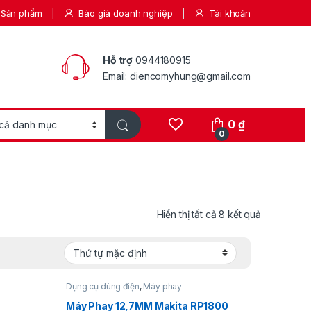
Sản phẩm
Báo giá doanh nghiệp
Tài khoản
Hỗ trợ
0944180915
Email: diencomyhung@gmail.com
0
₫
0
Hiển thị tất cả 8 kết quả
Dụng cụ dùng điện
,
Máy phay
Máy Phay 12,7MM Makita RP1800