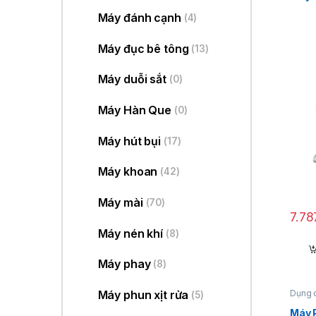
Máy đánh cạnh
(4)
Máy đục bê tông
(13)
Máy duỗi sắt
(0)
Máy Hàn Que
(0)
Máy hút bụi
(17)
Máy khoan
(42)
Máy mài
(70)
7.7
Máy nén khí
(8)
Máy phay
(8)
Dụng 
Máy phun xịt rửa
(5)
Máy 