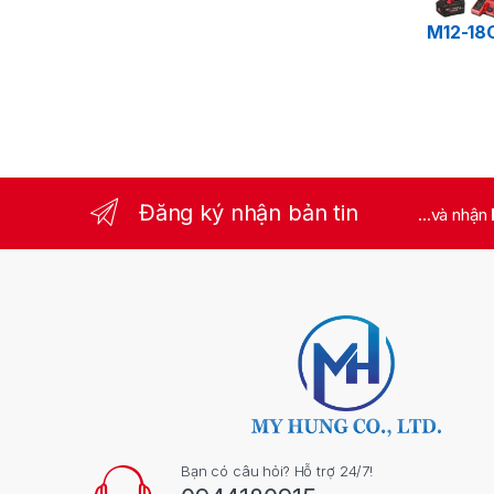
M12-18
Đăng ký nhận bản tin
...và nhận
Bạn có câu hỏi? Hỗ trợ 24/7!