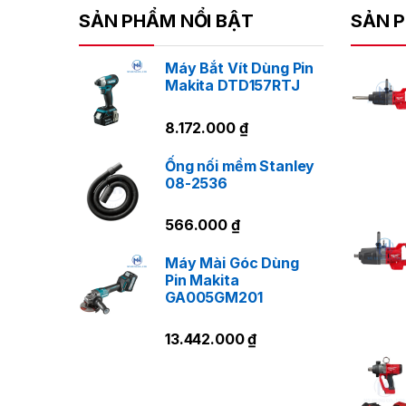
SẢN PHẨM NỔI BẬT
SẢN P
Máy Bắt Vít Dùng Pin
Makita DTD157RTJ
8.172.000
₫
Ống nối mềm Stanley
08-2536
566.000
₫
Máy Mài Góc Dùng
Pin Makita
GA005GM201
13.442.000
₫