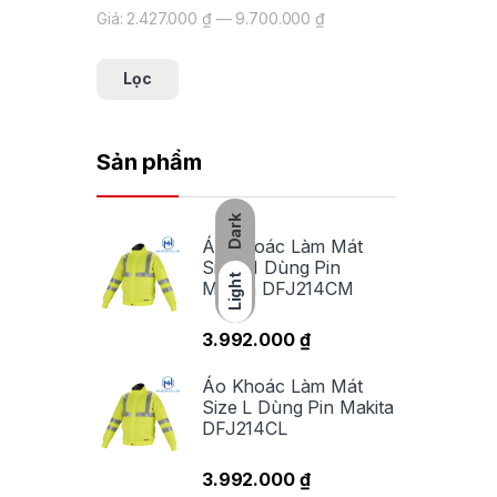
Giá:
2.427.000 ₫
—
9.700.000 ₫
Giá tối thiểu
Giá tối đa
Lọc
Sản phẩm
Dark
Áo Khoác Làm Mát
Size M Dùng Pin
Light
Makita DFJ214CM
3.992.000
₫
Áo Khoác Làm Mát
Size L Dùng Pin Makita
DFJ214CL
3.992.000
₫