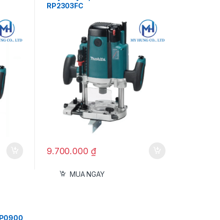
RP2303FC
9.700.000
₫
MUA NGAY
RP0900