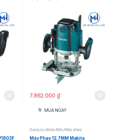
7.862.000
₫
MUA NGAY
Dụng cụ dùng điện
,
Máy phay
P1803F
Máy Phay 12,7MM Makita