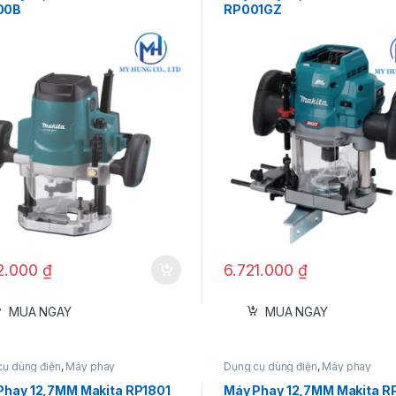
00B
RP001GZ
12.000
₫
6.721.000
₫
MUA NGAY
MUA NGAY
cụ dùng điện
,
Máy phay
Dụng cụ dùng điện
,
Máy phay
Phay 12,7MM Makita RP1801
Máy Phay 12,7MM Makita R