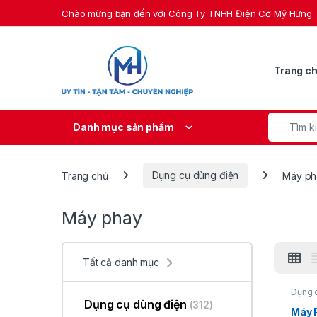
Skip to navigation
Skip to content
Chào mừng bạn đến với Công Ty TNHH Điện Cơ Mỹ Hưng
Trang c
Search fo
Danh mục sản phẩm
Trang chủ
Dụng cụ dùng điện
Máy ph
Máy phay
Tất cả danh mục
Dụng 
Dụng cụ dùng điện
(312)
Máy 