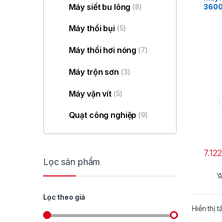
Máy siết bu lông
360
(8)
Máy thổi bụi
(5)
Máy thổi hơi nóng
(7)
Máy trộn sơn
(3)
Máy vặn vít
(5)
Quạt công nghiệp
(9)
7.12
Lọc sản phẩm
Lọc theo giá
Hiển thị t