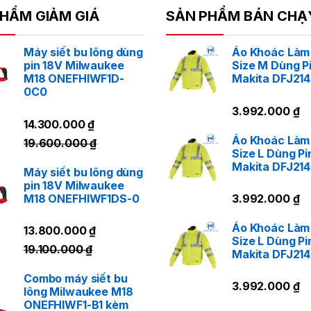
HẨM GIẢM GIÁ
SẢN PHẨM BÁN CHẠ
Máy siết bu lông dùng
Áo Khoác Làm
pin 18V Milwaukee
Size M Dùng P
M18 ONEFHIWF1D-
Makita DFJ21
0C0
3.992.000
₫
14.300.000
₫
Áo Khoác Làm
19.600.000
₫
Size L Dùng Pi
Makita DFJ21
Máy siết bu lông dùng
pin 18V Milwaukee
M18 ONEFHIWF1DS-0
3.992.000
₫
Áo Khoác Làm
13.800.000
₫
Size L Dùng Pi
19.100.000
₫
Makita DFJ21
Combo máy siết bu
3.992.000
₫
lông Milwaukee M18
ONEFHIWF1-B1 kèm