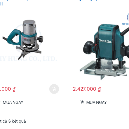
0H
2.000
₫
2.427.000
₫
MUA NGAY
MUA NGAY
ất cả 8 kết quả