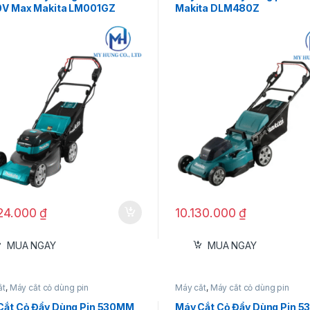
0V Max Makita LM001GZ
Makita DLM480Z
924.000
₫
10.130.000
₫
MUA NGAY
MUA NGAY
ắt
,
Máy cắt cỏ dùng pin
Máy cắt
,
Máy cắt cỏ dùng pin
Cắt Cỏ Đẩy Dùng Pin 530MM
Máy Cắt Cỏ Đẩy Dùng Pin 