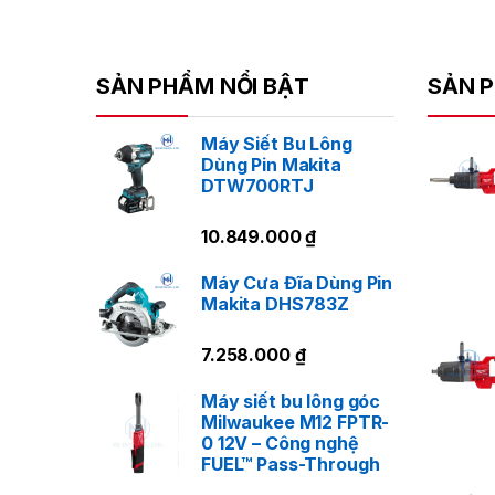
SẢN PHẨM NỔI BẬT
SẢN P
Máy Siết Bu Lông
Dùng Pin Makita
DTW700RTJ
10.849.000
₫
Máy Cưa Đĩa Dùng Pin
Makita DHS783Z
7.258.000
₫
Máy siết bu lông góc
Milwaukee M12 FPTR-
0 12V – Công nghệ
FUEL™ Pass-Through