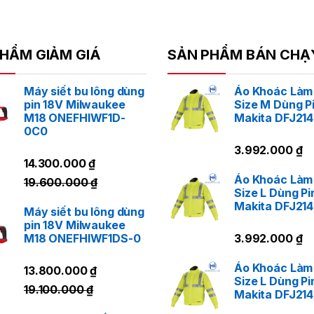
HẨM GIẢM GIÁ
SẢN PHẨM BÁN CHẠ
Máy siết bu lông dùng
Áo Khoác Làm
pin 18V Milwaukee
Size M Dùng P
M18 ONEFHIWF1D-
Makita DFJ21
0C0
3.992.000
₫
14.300.000
₫
Áo Khoác Làm
19.600.000
₫
Size L Dùng Pi
Makita DFJ21
Máy siết bu lông dùng
pin 18V Milwaukee
M18 ONEFHIWF1DS-0
3.992.000
₫
Áo Khoác Làm
13.800.000
₫
Size L Dùng Pi
19.100.000
₫
Makita DFJ21