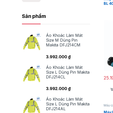
BL 4
Sản phẩm
Áo Khoác Làm Mát
Size M Dùng Pin
Makita DFJ214CM
3.992.000
₫
Áo Khoác Làm Mát
Size L Dùng Pin Makita
DFJ214CL
25.1
3.992.000
₫
Áo Khoác Làm Mát
Size L Dùng Pin Makita
Máy c
DFJ214AL
Máy 