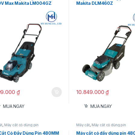
0V Max Makita LM004GZ
Makita DLM460Z
99.000
₫
10.849.000
₫
MUA NGAY
MUA NGAY
ắt
,
Máy cắt cỏ dùng pin
Máy cắt
,
Máy cắt cỏ dùng pin
Cắt Cỏ Đẩy Dùng Pin 480MM
Máy cắt cỏ đẩy dùng pin 4