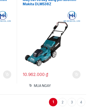
Makita DLM538Z
10.962.000
₫
MUA NGAY
1
2
3
4