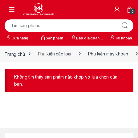
Skip to navigation
Skip to content
0
Tìm kiếm:
Cửa hàng
Sản phẩm
Báo giá doanh
Tài khoản
nghiệp
Trang chủ
Phụ kiện các loại
Phụ kiện máy khoan
Không tìm thấy sản phẩm nào khớp với lựa chọn của
bạn.