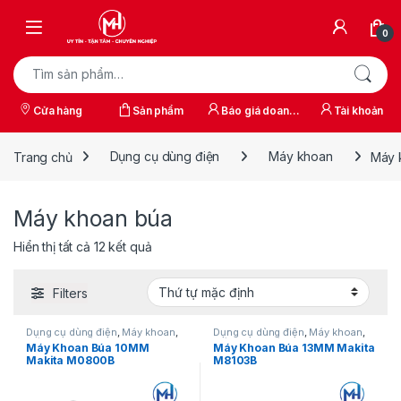
Skip to navigation
Skip to content
0
Tìm kiếm:
Cửa hàng
Sản phẩm
Báo giá doanh
Tài khoản
nghiệp
Trang chủ
Dụng cụ dùng điện
Máy khoan
Máy 
Máy khoan búa
Hiển thị tất cả 12 kết quả
Filters
Dụng cụ dùng điện
,
Máy khoan
,
Dụng cụ dùng điện
,
Máy khoan
,
Máy khoan búa
Máy khoan búa
Máy Khoan Búa 10MM
Máy Khoan Búa 13MM Makita
Makita M0800B
M8103B