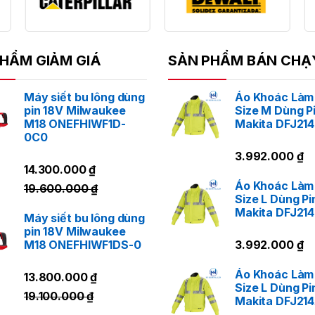
HẨM GIẢM GIÁ
SẢN PHẨM BÁN CHẠ
Máy siết bu lông dùng
Áo Khoác Làm
pin 18V Milwaukee
Size M Dùng P
M18 ONEFHIWF1D-
Makita DFJ21
0C0
3.992.000
₫
14.300.000
₫
Áo Khoác Làm
19.600.000
₫
Size L Dùng Pi
Makita DFJ21
Máy siết bu lông dùng
pin 18V Milwaukee
M18 ONEFHIWF1DS-0
3.992.000
₫
Áo Khoác Làm
13.800.000
₫
Size L Dùng Pi
19.100.000
₫
Makita DFJ21