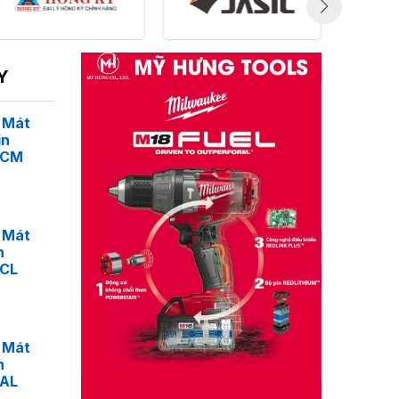
Y
 Mát
in
4CM
 Mát
n
4CL
 Mát
n
4AL