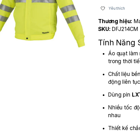
Yêu thích
Thương hiệu:
Ma
SKU:
DFJ214CM
Tính Năng
Áo quạt làm 
trong thời ti
Chất liệu bề
động liên tụ
Dùng pin
LX
Nhiều tốc độ
nhau
Thiết kế chắ