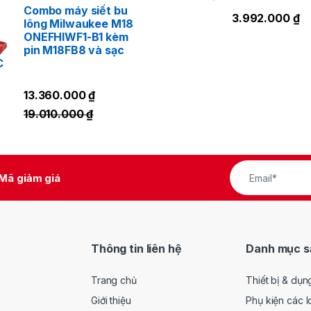
Combo máy siết bu
3.992.000
₫
lông Milwaukee M18
ONEFHIWF1-B1 kèm
pin M18FB8 và sạc
C
13.360.000
₫
19.010.000
₫
Mã giảm giá
Thông tin liên hệ
Danh mục s
Trang chủ
Thiết bị & dụn
Giới thiệu
Phụ kiện các l