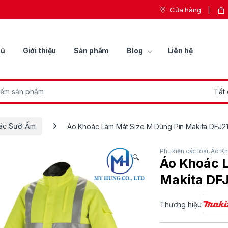
Cửa hàng
hủ
Giới thiệu
Sản phẩm
Blog
Liên hệ
r:
ác Sưởi Ấm
Áo Khoác Làm Mát Size M Dùng Pin Makita DFJ
Phụ kiện các loại
,
Áo Kh
🔍
Áo Khoác 
Makita DF
Thương hiệu: