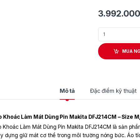
3.992.00
Áo Khoác Làm Mát 
MUA N
Mô tả
Đặc điểm kỹ thuật
o Khoác Làm Mát Dùng Pin Makita DFJ214CM – Size M, 
 Khoác Làm Mát Dùng Pin Makita DFJ214CM là sản phẩm 
y dựng giữ mát cơ thể trong môi trường nóng bức. Áo t