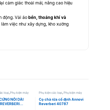
lại cảm giác thoải mái, nâng cao hiệu
ận động. Vải áo
bền, thoáng khí và
g làm việc như xây dựng, kho xưởng
à sạc nhanh. Quạt mini được bố trí hợp
guy cơ say nóng trong điều kiện nhiệt
ác loại
,
Phụ kiện máy
Phụ kiện các loại
,
Phụ kiện máy
xịt rửa
CỨNG NỐI DÀI
Cọ chà rửa cố định Annovi
 REVERBERI
Reverberi 40787
5