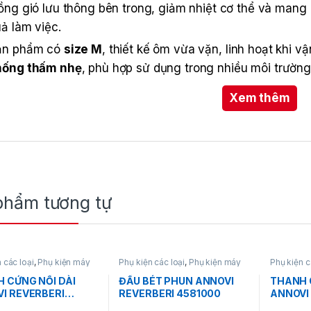
ồng gió lưu thông bên trong, giảm nhiệt cơ thể và mang 
ả làm việc.
ản phẩm có
size M
, thiết kế ôm vừa vặn, linh hoạt khi v
hống thấm nhẹ
, phù hợp sử dụng trong nhiều môi trườn
ặc ngoài trời.
Xem thêm
n Makita đi kèm có
thời gian sử dụng lâu
, dễ tháo lắp v
, giúp phân phối gió đều khắp cơ thể, giảm mệt mỏi và n
 cao.
phẩm tương tự
 các loại
,
Phụ kiện máy
Phụ kiện các loại
,
Phụ kiện máy
Phụ kiện c
xịt rửa
xịt rửa
 CỨNG NỐI DÀI
ĐẦU BÉT PHUN ANNOVI
THANH 
I REVERBERI
REVERBERI 4581000
ANNOVI
75
438149