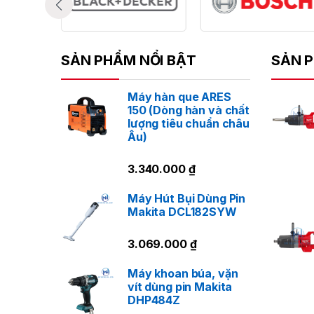
SẢN PHẨM NỔI BẬT
SẢN P
Máy hàn que ARES
150 (Dòng hàn và chất
lượng tiêu chuẩn châu
Âu)
3.340.000
₫
Máy Hút Bụi Dùng Pin
Makita DCL182SYW
3.069.000
₫
Máy khoan búa, vặn
vít dùng pin Makita
DHP484Z