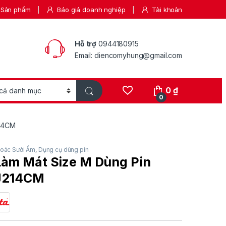
Sản phẩm
Báo giá doanh nghiệp
Tài khoản
Hỗ trợ
0944180915
Email: diencomyhung@gmail.com
0
₫
0
214CM
oác Sưởi Ấm
,
Dụng cụ dùng pin
Làm Mát Size M Dùng Pin
J214CM