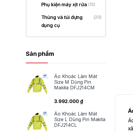
Phụ kiện máy xịt rửa
(13)
Thùng và túi đựng
(20)
dụng cụ
Sản phẩm
Áo Khoác Làm Mát
Size M Dùng Pin
Makita DFJ214CM
3.992.000
₫
Á
Áo Khoác Làm Mát
Size L Dùng Pin Makita
Áo
DFJ214CL
xâ