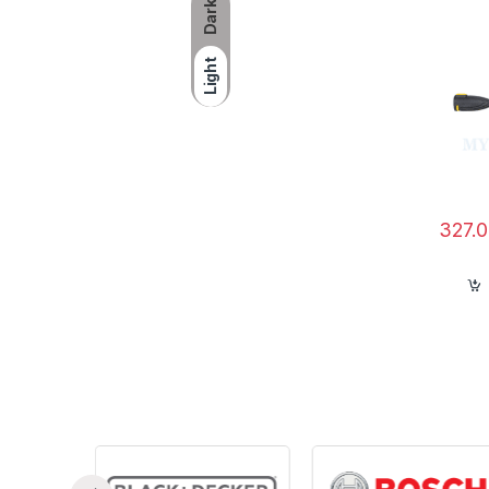
Dark
Light
Ưu
327.
Á
cầ