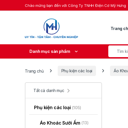
Skip to navigation
Skip to content
Chào mừng bạn đến với Công Ty TNHH Điện Cơ Mỹ Hưng
Trang c
Search fo
Danh mục sản phẩm
Trang chủ
Phụ kiện các loại
Áo Kho
Tất cả danh mục
Phụ kiện các loại
(105)
Áo Khoác Sưởi Ấm
(13)