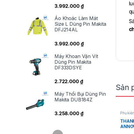
lu
3.992.000
₫
qu
Áo Khoác Làm Mát
S
Size L Dùng Pin Makita
c
DFJ214AL
ho
3.992.000
₫
Pi
lý
Máy Khoan Vặn Vít
Dùng Pin Makita
độ
DF333DSYE
2.722.000
₫
Sản 
Máy Thổi Bụi Dùng Pin
Makita DUB184Z
3.258.000
₫
Phụ kiện
xịt rửa
THANH
ANNOV
41007