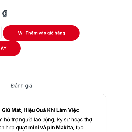
0
₫
Size M Dùng Pin Makita DFJ214CM quantity
Thêm vào giỏ hàng
GAY
Đánh giá
Giữ Mát, Hiệu Quả Khi Làm Việc
hỗ trợ người lao động, kỹ sư hoặc thợ
ích hợp
quạt mini và pin Makita
, tạo