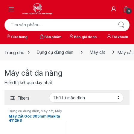
Skip to navigation
Skip to content
0
Tìm kiếm:
Cửa hàng
Sản phẩm
Báo giá doanh
Tài khoản
nghiệp
Trang chủ
Dụng cụ dùng điện
Máy cắt
Máy cắt
Máy cắt đa năng
Hiển thị kết quả duy nhất
Filters
Dụng cụ dùng điện
,
Máy cắt
,
Máy
cắt đa năng
,
Máy cắt gạch
,
Máy
Máy Cắt Góc 305mm Makita
cắt nhôm
,
Máy cắt sắt
4112HS