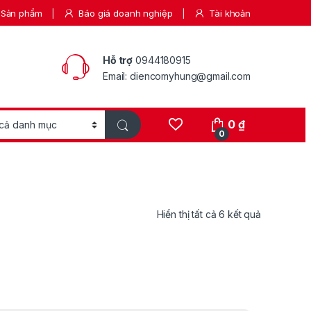
Sản phẩm
Báo giá doanh nghiệp
Tài khoản
Hỗ trợ
0944180915
Email: diencomyhung@gmail.com
0
₫
0
Hiển thị tất cả 6 kết quả