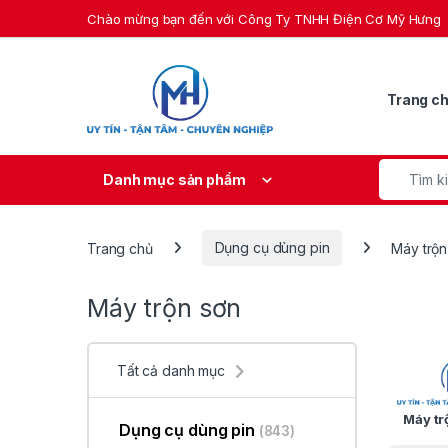
Skip to navigation
Skip to content
Chào mừng bạn đến với Công Ty TNHH Điện Cơ Mỹ Hưng
Trang c
Search fo
Danh mục sản phẩm
Trang chủ
Dụng cụ dùng pin
Máy trộn
Máy trộn sơn
Tất cả danh mục
Máy tr
Dụng cụ dùng pin
(843)