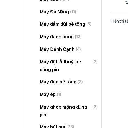
Máy Đa Năng
(11)
Hiển thị t
Máy đầm dùi bê tông
(5)
Máy đánh bóng
(12)
Máy Đánh Cạnh
(4)
Máy đột lỗ thuỷ lực
(2)
dùng pin
Máy đục bê tông
(3)
Máy ép
(1)
Máy ghép mộng dùng
(2)
pin
Máy hút bụi
(76)