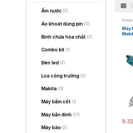
Ấm nước
(2)
Dụng 
Áo khoát dùng pin
sơn 4
(0)
Máy 
Maki
Bình chứa hóa chất
(2)
Combo kit
(1)
Đèn led
(2)
Loa công trường
(2)
Makita
(0)
Máy bấm cốt
(1)
Máy bắn đinh
(17)
9.3
Máy bào
(3)