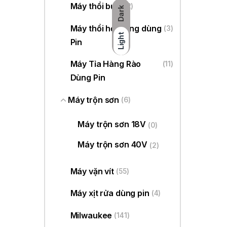
Máy thổi bụi
(22)
Dark
Máy thổi hơi nóng dùng
(3)
Light
Pin
Máy Tỉa Hàng Rào
(11)
Dùng Pin
Máy trộn sơn
(6)
Máy trộn sơn 18V
(0)
Máy trộn sơn 40V
(2)
Máy vặn vít
(55)
Máy xịt rửa dùng pin
(4)
Milwaukee
(141)