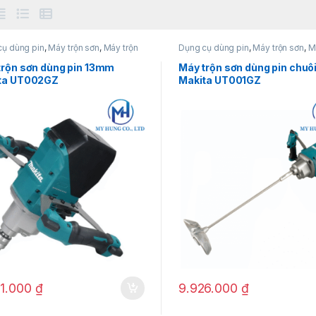
cụ dùng pin
,
Máy trộn sơn
,
Máy trộn
Dụng cụ dùng pin
,
Máy trộn sơn
,
M
0V
sơn 40V
trộn sơn dùng pin 13mm
Máy trộn sơn dùng pin chuôi
ta UT002GZ
Makita UT001GZ
21.000
₫
9.926.000
₫