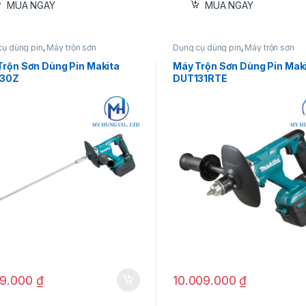
MUA NGAY
MUA NGAY
cụ dùng pin
,
Máy trộn sơn
Dụng cụ dùng pin
,
Máy trộn sơn
Trộn Sơn Dùng Pin Makita
Máy Trộn Sơn Dùng Pin Mak
130Z
DUT131RTE
49.000
₫
10.009.000
₫