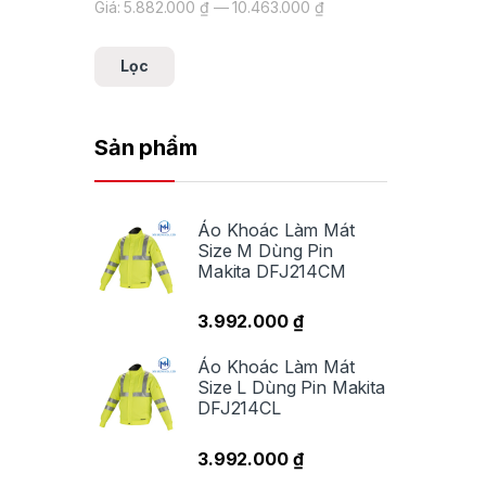
Giá:
5.882.000 ₫
—
10.463.000 ₫
Giá tối thiểu
Giá tối đa
Lọc
Sản phẩm
Áo Khoác Làm Mát
Size M Dùng Pin
Makita DFJ214CM
3.992.000
₫
Áo Khoác Làm Mát
Size L Dùng Pin Makita
DFJ214CL
3.992.000
₫