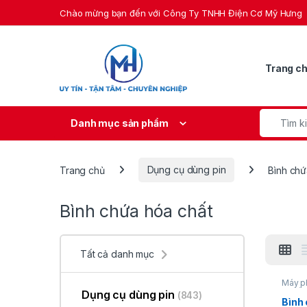
Skip to navigation
Skip to content
Chào mừng bạn đến với Công Ty TNHH Điện Cơ Mỹ Hưng
Trang c
Search fo
Danh mục sản phẩm
Trang chủ
Dụng cụ dùng pin
Bình chứ
Bình chứa hóa chất
Tất cả danh mục
Máy p
cụ dùn
Dụng cụ dùng pin
(843)
Bình 