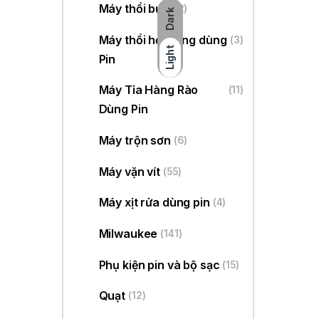
Máy thổi bụi
(22)
Dark
Máy thổi hơi nóng dùng
(3)
Light
Pin
Máy Tỉa Hàng Rào
(11)
Dùng Pin
Máy trộn sơn
(6)
Máy vặn vít
(55)
Máy xịt rửa dùng pin
(4)
Milwaukee
(141)
Phụ kiện pin và bộ sạc
(15)
Quạt
(12)