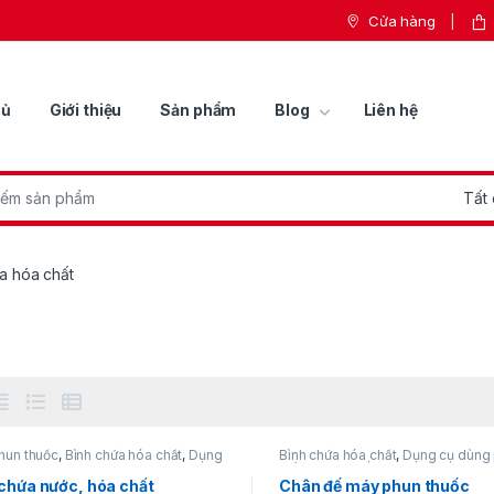
Cửa hàng
hủ
Giới thiệu
Sản phẩm
Blog
Liên hệ
r:
a hóa chất
hun thuốc
,
Bình chứa hóa chất
,
Dụng
Bình chứa hóa chất
,
Dụng cụ dùng 
g pin
,
Milwaukee
Máy phun thuốc
,
Milwaukee
chứa nước, hóa chất
Chân đế máy phun thuốc