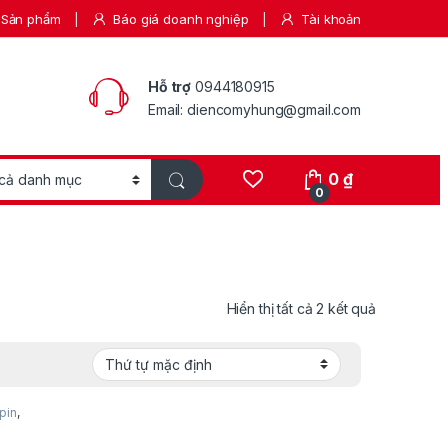
Sản phẩm
Báo giá doanh nghiệp
Tài khoản
Hỗ trợ
0944180915
Email: diencomyhung@gmail.com
0
₫
0
Hiển thị tất cả 2 kết quả
pin
,