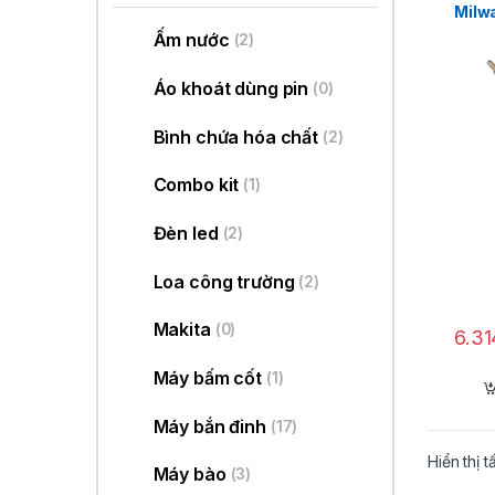
Milw
Ấm nước
(2)
Áo khoát dùng pin
(0)
Bình chứa hóa chất
(2)
Combo kit
(1)
Đèn led
(2)
Loa công trường
(2)
Makita
(0)
6.3
Máy bấm cốt
(1)
Máy bắn đinh
(17)
Hiển thị t
Máy bào
(3)