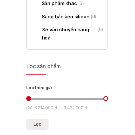
Sản phẩm khác
(3)
Súng bắn keo silicon
(6)
Xe vận chuyển hàng
(0)
hoá
Lọc sản phẩm
Lọc theo giá
Giá:
6.314.000 ₫
—
6.422.000 ₫
Giá tối thiểu
Giá tối đa
Lọc