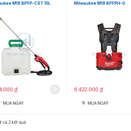
aukee M18 BPFP-CST 15L
Milwaukee M18 BPFPH-0
14.000
₫
6.422.000
₫
MUA NGAY
MUA NGAY
ất cả 2 kết quả