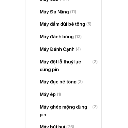
Máy Đa Năng
(11)
Máy đầm dùi bê tông
(5)
Máy đánh bóng
(12)
Máy Đánh Cạnh
(4)
Máy đột lỗ thuỷ lực
(2)
dùng pin
Máy đục bê tông
(3)
Máy ép
(1)
Máy ghép mộng dùng
(2)
pin
Máy hút bụi
(76)