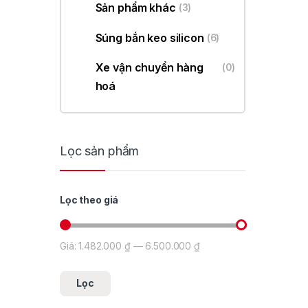
Sản phẩm khác
(3)
Súng bắn keo silicon
(6)
Xe vận chuyển hàng
(0)
hoá
Lọc sản phẩm
Lọc theo giá
Giá:
1.482.000 ₫
—
6.500.000 ₫
Giá tối thiểu
Giá tối đa
Lọc