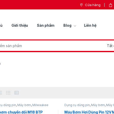
Cửa hàng
hủ
Giới thiệu
Sản phẩm
Blog
Liên hệ
r:
m
cụ dùng pin
,
Máy bơm
,
Milwaukee
Dụng cụ dùng pin
,
Máy bơm
,
Máy 
dùng pin
bơm chuyển đổi M18 BTP
Máy Bơm Hơi Dùng Pin 12V 