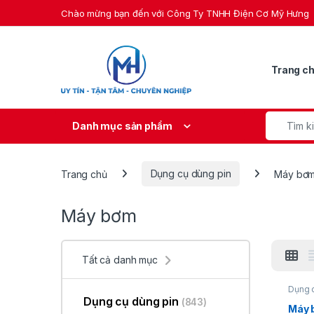
Skip to navigation
Skip to content
Chào mừng bạn đến với Công Ty TNHH Điện Cơ Mỹ Hưng
Trang c
Search fo
Danh mục sản phẩm
Trang chủ
Dụng cụ dùng pin
Máy bơ
Máy bơm
Tất cả danh mục
Dụng 
Dụng cụ dùng pin
(843)
Máy 