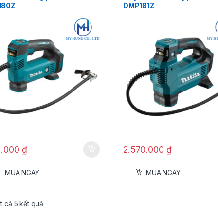
180Z
DMP181Z
1.000
₫
2.570.000
₫
MUA NGAY
MUA NGAY
ất cả 5 kết quả