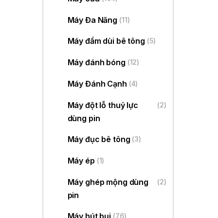
Máy Đa Năng
(11)
Máy đầm dùi bê tông
(5)
Máy đánh bóng
(12)
Máy Đánh Cạnh
(4)
Máy đột lỗ thuỷ lực
(2)
dùng pin
Máy đục bê tông
(3)
Máy ép
(1)
Máy ghép mộng dùng
(2)
pin
Máy hút bụi
(76)