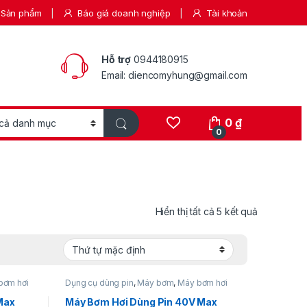
Sản phẩm
Báo giá doanh nghiệp
Tài khoản
Hỗ trợ
0944180915
Email: diencomyhung@gmail.com
0
₫
0
Hiển thị tất cả 5 kết quả
bơm hơi
Dụng cụ dùng pin
,
Máy bơm
,
Máy bơm hơi
dùng pin
Max
Máy Bơm Hơi Dùng Pin 40V Max