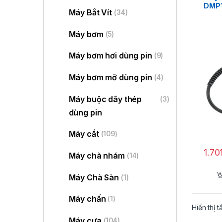
DMP
Máy Bắt Vít
(34)
Máy bơm
(5)
Máy bơm hơi dùng pin
(9)
Máy bơm mỡ dùng pin
(4)
Máy buộc dây thép
(3)
dùng pin
Máy cắt
(109)
1.70
Máy chà nhám
(14)
Máy Chà Sàn
(1)
Máy chấn
(1)
Hiển thị t
Máy cưa
(104)