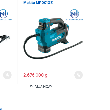
Makita MP001GZ
2.676.000
₫
MUA NGAY
a