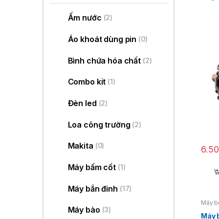
Ấm nước
(2)
Áo khoát dùng pin
(0)
Bình chứa hóa chất
(2)
Combo kit
(1)
Đèn led
(2)
Loa công trường
(2)
Makita
(0)
6.5
Máy bấm cốt
(1)
Máy bắn đinh
(17)
Máy 
Máy bào
(3)
Máy 