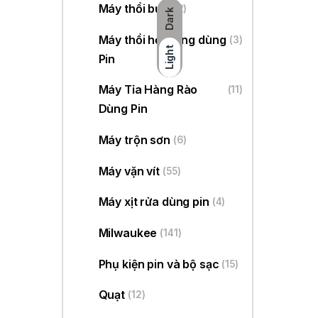
Máy thổi bụi
(22)
Dark
Máy thổi hơi nóng dùng
(3)
Light
Pin
Máy Tỉa Hàng Rào
(11)
Dùng Pin
Máy trộn sơn
(6)
Máy vặn vít
(55)
Máy xịt rửa dùng pin
(4)
Milwaukee
(141)
Phụ kiện pin và bộ sạc
(15)
Quạt
(12)