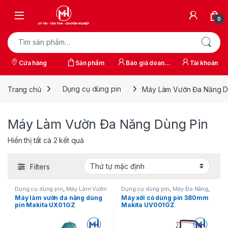
Skip to navigation
Skip to content
0
Tìm kiếm:
Cửa hàng
Sản phẩm
Báo giá doanh
Tài khoản
nghiệp
Trang chủ
Dụng cụ dùng pin
Máy Làm Vườn Đa Năng D
Máy Làm Vườn Đa Năng Dùng Pin
Hiển thị tất cả 2 kết quả
Filters
Dụng cụ dùng pin
,
Máy Làm Vườn
Dụng cụ dùng pin
,
Máy Đa Năng
,
Đa Năng Dùng Pin
Máy Làm Vườn Đa Năng Dùng Pin
Máy làm vườn đa năng dùng
Máy xới cỏ dùng pin 380mm
pin Makita UX01GZ
Makita UV001GZ