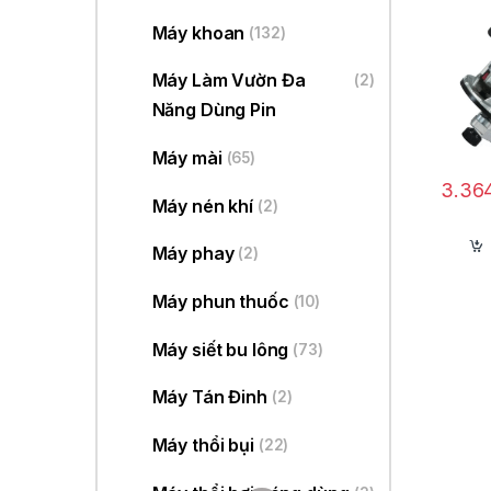
Máy khoan
(132)
Máy Làm Vườn Đa
(2)
Năng Dùng Pin
Máy mài
(65)
3.36
T
Máy nén khí
(2)
Máy phay
(2)
Ma
má
Máy phun thuốc
(10)
củ
Máy siết bu lông
(73)
Âu
ti
Máy Tán Đinh
(2)
Máy thổi bụi
(22)