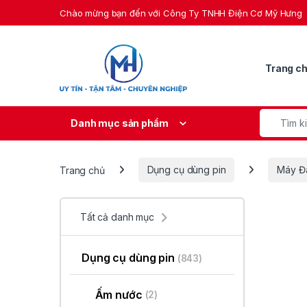
Skip to navigation
Skip to content
Chào mừng bạn đến với Công Ty TNHH Điện Cơ Mỹ Hưng
Trang c
Search fo
Danh mục sản phẩm
Trang chủ
Dụng cụ dùng pin
Máy Đ
Tất cả danh mục
Dụng cụ dùng pin
(843)
Ấm nước
(2)