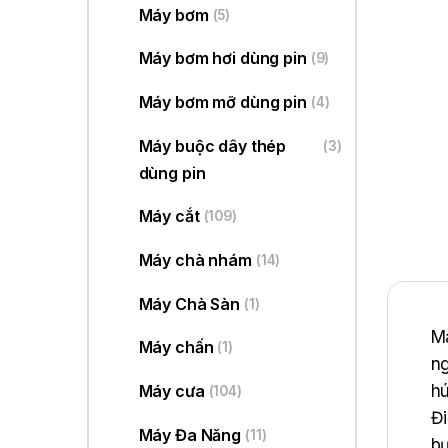
Máy bơm
(5)
Máy bơm hơi dùng pin
(9)
Máy bơm mỡ dùng pin
(4)
Máy buộc dây thép
(3)
dùng pin
Máy cắt
(109)
Máy chà nhám
(14)
Máy Chà Sàn
(1)
Ma
Máy chấn
(1)
ng
hú
Máy cưa
(104)
Đi
Máy Đa Năng
(11)
bụ