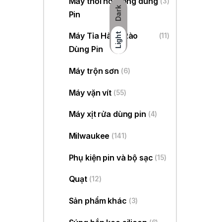
Máy thổi hơi nóng dùng
(3)
Dark
Pin
Máy Tỉa Hàng Rào
Light
(11)
Dùng Pin
Máy trộn sơn
(6)
Máy vặn vít
(55)
Máy xịt rửa dùng pin
(4)
Milwaukee
(141)
Phụ kiện pin và bộ sạc
(15)
Quạt
(12)
Sản phẩm khác
(3)