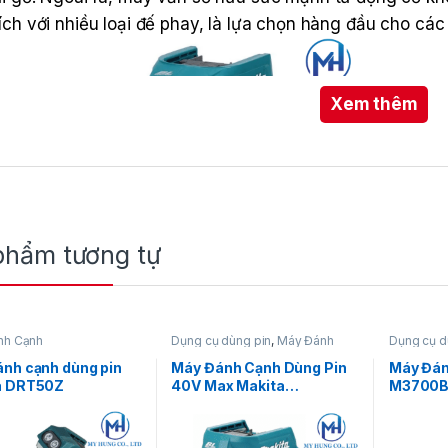
ích với nhiều loại đế phay, là lựa chọn hàng đầu cho cá
Xem thêm
 an toàn.
phẩm tương tự
nh Cạnh
Dụng cụ dùng pin
,
Máy Đánh
Dụng cụ d
Cạnh
Cạnh
ích thước (L X W X H)
134 x 90 x 220 mm (5-
nh cạnh dùng pin
Máy Đánh Cạnh Dùng Pin
Máy Đán
a DRT50Z
40V Max Makita
M3700
Trọng Lượng
1.3 – 1.6 kg (2.9 – 3.5 
RT001GZ23