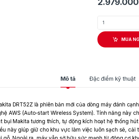
2.979.00
Máy đánh cạnh dùn
MUA N
Mô tả
Đặc điểm kỹ thuật
kita DRT52Z là phiên bản mới của dòng máy đánh cạnh 
hệ AWS (Auto-start Wireless System). Tính năng này c
t bụi Makita tương thích, tự động kích hoạt hệ thống hú
ều này giúp giữ cho khu vực làm việc luôn sạch sẽ, cải 
i gỗ. Ngoài ra, máy vẫn sở hữu sức mạnh từ động cơ kh