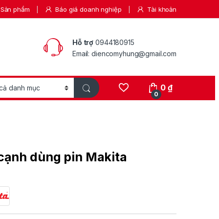
Sản phẩm
Báo giá doanh nghiệp
Tài khoản
Hỗ trợ
0944180915
Email: diencomyhung@gmail.com
0
₫
0
cạnh dùng pin Makita