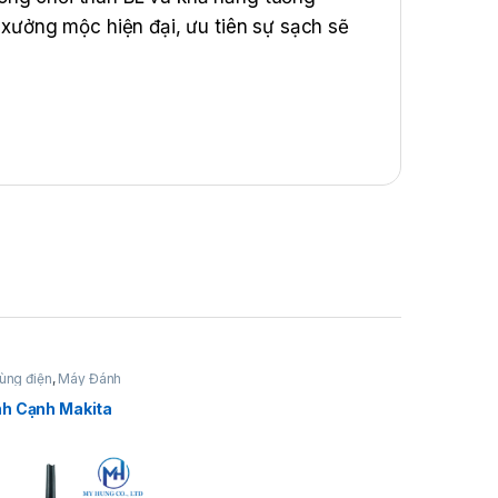
c xưởng mộc hiện đại, ưu tiên sự sạch sẽ
ùng điện
,
Máy Đánh
1/4 x 3-1/2 x 8-5/8″)
h Cạnh Makita
B
lbs.)