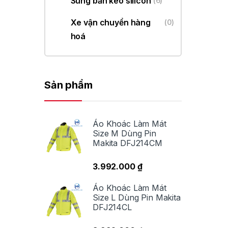
Súng bắn keo silicon
(6)
Xe vận chuyển hàng
(0)
hoá
Sản phẩm
Áo Khoác Làm Mát
Size M Dùng Pin
Makita DFJ214CM
3.992.000
₫
Áo Khoác Làm Mát
Size L Dùng Pin Makita
DFJ214CL