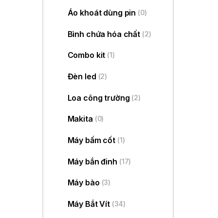
Áo khoát dùng pin
(0)
Bình chứa hóa chất
(2)
Combo kit
(1)
Đèn led
(2)
Loa công trường
(2)
Makita
(0)
Máy bấm cốt
(1)
Máy bắn đinh
(17)
Máy bào
(3)
Máy Bắt Vít
(34)