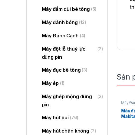
th
Máy đầm dùi bê tông
(5)
Máy đánh bóng
(12)
Máy Đánh Cạnh
(4)
Máy đột lỗ thuỷ lực
(2)
và
dùng pin
Máy đục bê tông
(3)
Sản 
Máy ép
(1)
Máy ghép mộng dùng
(2)
Máy Đá
pin
K
Máy đá
Makit
Máy hút bụi
(76)
Máy hút chân không
(2)