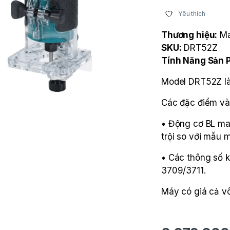
Yêu thích
Thương hiệu:
Ma
SKU:
DRT52Z
Tính Năng Sản
Model DRT52Z là
Các đặc điểm và 
• Động cơ BL man
trội so với mẫu 
• Các thông số 
3709/3711.
Máy có giá cả v