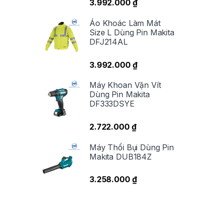
3.992.000
₫
Áo Khoác Làm Mát
Size L Dùng Pin Makita
DFJ214AL
3.992.000
₫
Máy Khoan Vặn Vít
Dùng Pin Makita
DF333DSYE
2.722.000
₫
Máy Thổi Bụi Dùng Pin
Makita DUB184Z
3.258.000
₫