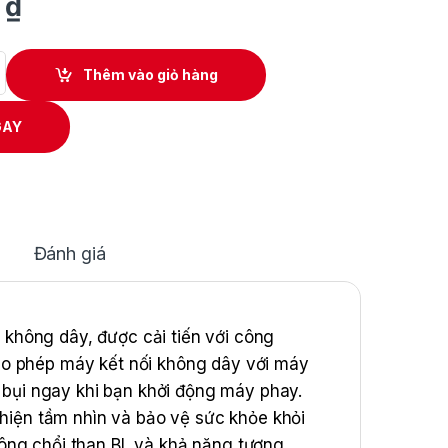
0
₫
g pin Makita DRT52Z quantity
Thêm vào giỏ hàng
GAY
Đánh giá
không dây, được cải tiến với công
ho phép máy kết nối không dây với máy
t bụi ngay khi bạn khởi động máy phay.
thiện tầm nhìn và bảo vệ sức khỏe khỏi
ông chổi than BL và khả năng tương