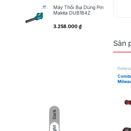
m
Máy Thổi Bụi Dùng Pin
Makita DUB184Z
M
3.258.000
₫
h
c
Sản 
ch
Dụng cụ
mài dùn
Milwau
Combo
Milwa
FSAGV
pin M1
Dark
Light