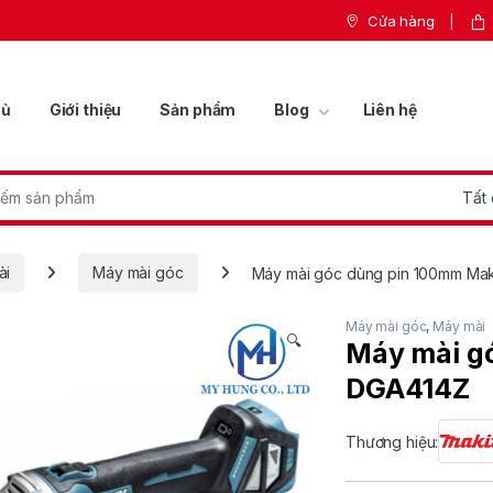
Cửa hàng
hủ
Giới thiệu
Sản phẩm
Blog
Liên hệ
r:
ài
Máy mài góc
Máy mài góc dùng pin 100mm Ma
Máy mài góc
,
Máy mài
🔍
Máy mài g
DGA414Z
Thương hiệu: