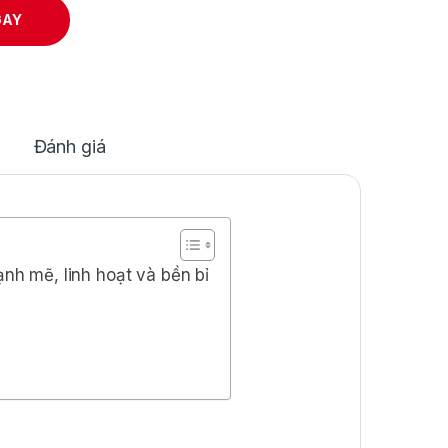
GAY
Đánh giá
h mẽ, linh hoạt và bền bỉ
A414Z – Hiệu năng