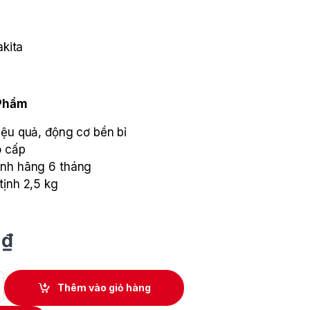
kita
 Phẩm
iệu quả, động cơ bền bỉ
o cấp
ính hãng 6 tháng
tịnh 2,5 kg
0
₫
pin 100mm Makita DGA414Z quantity
Thêm vào giỏ hàng