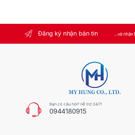
T
Đăng ký nhận bản tin
...và nhận
M
ta
má
lư
Bạn có câu hỏi? Hỗ trợ 24/7!
0944180915