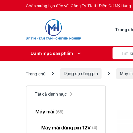
Skip to navigation
Skip to content
Chào mừng bạn đến với Công Ty TNHH Điện Cơ Mỹ Hưng
Trang c
Search fo
Danh mục sản phẩm
Trang chủ
Dụng cụ dùng pin
Máy m
Tất cả danh mục
Máy mài
(65)
Máy mài dùng pin 12V
(4)