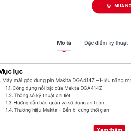
MUA N
Mô tả
Đặc điểm kỹ thuật
Mục lục
Máy mài góc dùng pin Makita DGA414Z – Hiệu năng mạn
Công dụng nổi bật của Makita DGA414Z
Thông số kỹ thuật chi tiết
Hướng dẫn bảo quản và sử dụng an toàn
Thương hiệu Makita – Bền bỉ cùng thời gian
áy mài góc dùng pin Makita DG
Xem thêm