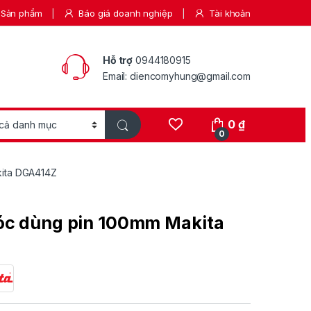
Sản phẩm
Báo giá doanh nghiệp
Tài khoản
Hỗ trợ
0944180915
Email: diencomyhung@gmail.com
0
₫
0
kita DGA414Z
óc dùng pin 100mm Makita