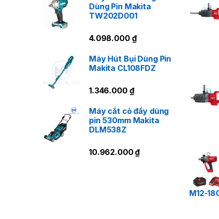
Dùng Pin Makita
TW202D001
4.098.000
₫
Máy Hút Bụi Dùng Pin
Makita CL108FDZ
1.346.000
₫
Máy cắt cỏ đẩy dùng
pin 530mm Makita
DLM538Z
H
10.962.000
₫
Má
ta
M12-18