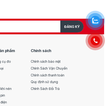
thổi bụi
.
i thọ thiết bị.
thời gian
ĐĂNG KÝ
, chuyên sản xuất các thiết bị điện cầm
h như
máy khoan, máy cắt, máy cưa,
akita luôn được đánh giá cao nhờ
chất
ản phẩm
Chính sách
đáp ứng tiêu chuẩn quốc tế.
g cụ đo
Chính sách bảo mật
oại
Chính Sách Vận Chuyển
Chính sách thanh toán
Quy định sử dụng
khí nén
Chính Sách Đổi Trả
pin
 điện