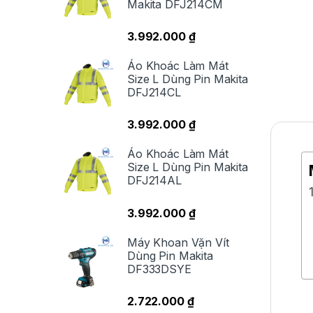
Makita DFJ214CM
3.992.000
₫
Áo Khoác Làm Mát
Size L Dùng Pin Makita
DFJ214CL
3.992.000
₫
Áo Khoác Làm Mát
Size L Dùng Pin Makita
DFJ214AL
3.992.000
₫
Máy Khoan Vặn Vít
Dùng Pin Makita
DF333DSYE
M
2.722.000
₫