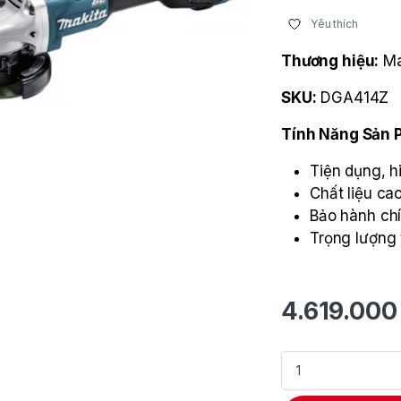
Yêu thích
Thương hiệu:
Ma
SKU:
DGA414Z
Tính Năng Sản
Tiện dụng, h
Chất liệu ca
Bảo hành ch
Trọng lượng 
4.619.00
Máy mài góc dùng 