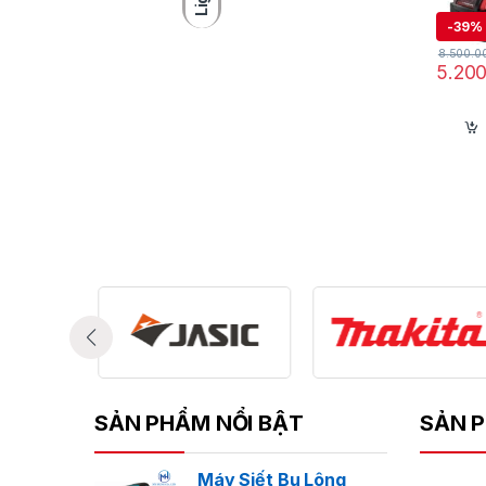
-
39%
C
8.500.0
5.20
Má
cơ
SẢN PHẨM NỔI BẬT
SẢN P
T
Máy Siết Bu Lông