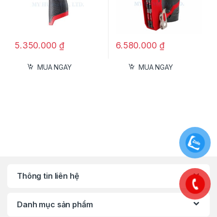
Ứng Dụng Thực Tế
Xưởng gỗ & sản xuất nội thất: Bào, chỉnh
sửa các chi tiết gỗ.
5.350.000
₫
6.580.000
₫
Công trình DIY & gia dụng: Hoàn thiện các
món đồ gỗ tại nhà.
MUA NGAY
MUA NGAY
Sửa chữa, bảo dưỡng: Tinh chỉnh bề mặt
gỗ và vật dụng gỗ nhanh chóng.
Thông Số Kỹ Thuật
Model: Makita DKP181Z
Điện áp: Pin Lithium-Ion 18V
Chiều rộng bào: ~82 mm
Độ sâu bào tối đa: ~3 mm
Thông tin liên hệ
Trọng lượng: ~2.5 kg (kèm pin)
Trang bị: Động cơ BL, tay cầm chống trượt,
Danh mục sản phẩm
đèn LED