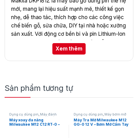
Makita DKP181Z là máy bào gỗ dùng pin thế hệ
mới, mang lại hiệu suất mạnh mẽ, thiết kế gọn
nhẹ, dễ thao tác, thích hợp cho các công việc
chế biến gỗ, sửa chữa, DIY tại nhà hoặc xưởng
sản xuất. Với động cơ bền bỉ và pin Lithium-Ion
dung lượng cao, máy giúp bạn bào gỗ nhanh
Xem thêm
chóng, mịn màng và tiết kiệm thời gian.
Sản phẩm tương tự
Dụng cụ dùng pin
,
Máy đánh
Dụng cụ dùng pin
,
Máy bơm mỡ
bóng
,
Máy mài
,
Máy mài dùng
dùng pin
,
Milwaukee
Máy xoay đa năng
Máy Tra Mỡ Milwaukee M12
pin 12V
,
Máy mài thẳng
,
Milwaukee M12 C12 RT-0 –
GG-0 12 V – Bơm Mỡ Cầm Tay
Milwaukee
Cắt, mài, đánh bóng
Chính Hãng