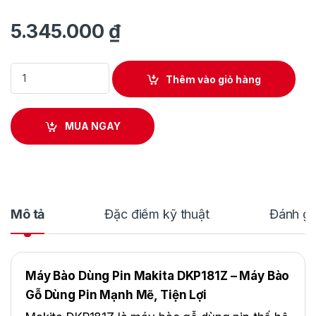
5.345.000
₫
Máy Bào Dùng Pin Makita DKP181Z quantity
Thêm vào giỏ hàng
MUA NGAY
Mô tả
Đặc điểm kỹ thuật
Đánh gi
Máy Bào Dùng Pin Makita DKP181Z – Máy Bào
Gỗ Dùng Pin Mạnh Mẽ, Tiện Lợi