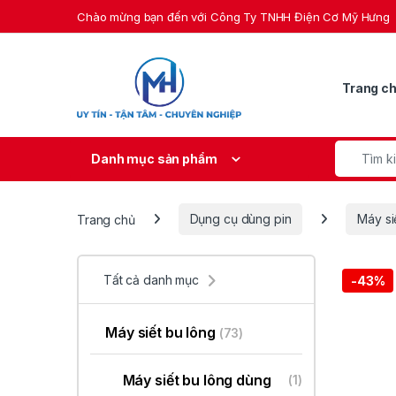
Skip to navigation
Skip to content
Chào mừng bạn đến với Công Ty TNHH Điện Cơ Mỹ Hưng
Trang c
Search fo
Danh mục sản phẩm
Trang chủ
Dụng cụ dùng pin
Máy si
Tất cả danh mục
-
43%
Máy siết bu lông
(73)
Máy siết bu lông dùng
(1)