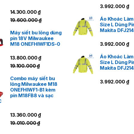
3.992.000
₫
14.300.000
₫
Áo Khoác Làm
19.600.000
₫
Size L Dùng Pi
Makita DFJ21
Máy siết bu lông dùng
pin 18V Milwaukee
M18 ONEFHIWF1DS-0
3.992.000
₫
Áo Khoác Làm
13.800.000
₫
Size L Dùng Pi
19.100.000
₫
Makita DFJ21
Combo máy siết bu
3.992.000
₫
lông Milwaukee M18
ONEFHIWF1-B1 kèm
pin M18FB8 và sạc
C
13.360.000
₫
19.010.000
₫