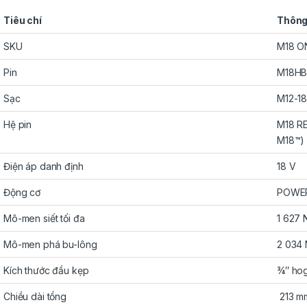
Tiêu chí
Thông
SKU
M18 O
Pin
M18H
Sạc
M12-1
Hệ pin
M18 RE
M18™)
Điện áp danh định
18 V
Động cơ
POWER
Mô-men siết tối đa
1 627
Mô-men phá bu-lông
2 034
Kích thước đầu kẹp
¾″ hog
Chiều dài tổng
213 m