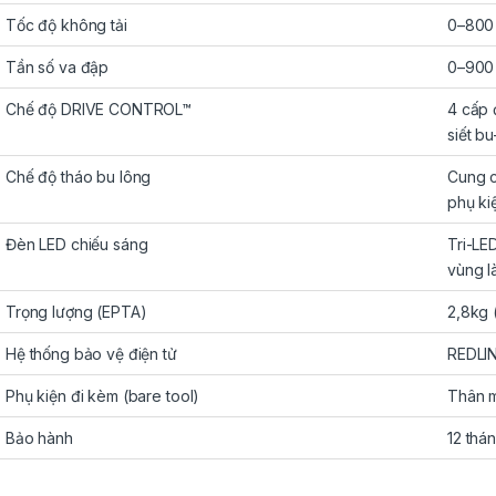
Tốc độ không tải
0–800 
Tần số va đập
0–900 
Chế độ DRIVE CONTROL™
4 cấp 
siết b
Chế độ tháo bu lông
Cung c
phụ kiệ
Đèn LED chiếu sáng
Tri-LE
vùng l
Trọng lượng (EPTA)
2,8kg 
Hệ thống bảo vệ điện tử
REDLIN
Phụ kiện đi kèm (bare tool)
Thân m
Bảo hành
12 thá