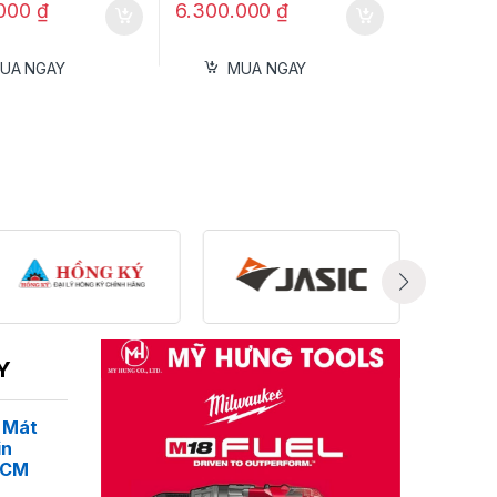
.000
₫
6.300.000
₫
UA NGAY
MUA NGAY
Y
 Mát
in
4CM