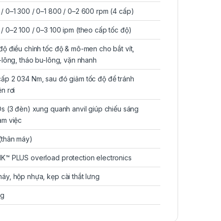
/ 0–1 300 / 0–1 800 / 0–2 600 rpm (4 cấp)
/ 0–2 100 / 0–3 100 ipm (theo cấp tốc độ)
độ điều chỉnh tốc độ & mô-men cho bắt vít,
u-lông, tháo bu-lông, vặn nhanh
ấp 2 034 Nm, sau đó giảm tốc độ để tránh
n rơi
Ds (3 đèn) xung quanh anvil giúp chiếu sáng
àm việc
(thân máy)
K™ PLUS overload protection electronics
áy, hộp nhựa, kẹp cài thắt lưng
ng