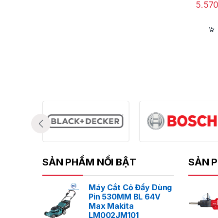
5.57
SẢN PHẨM NỔI BẬT
SẢN P
Máy Cắt Cỏ Đẩy Dùng
Pin 530MM BL 64V
Max Makita
LM002JM101