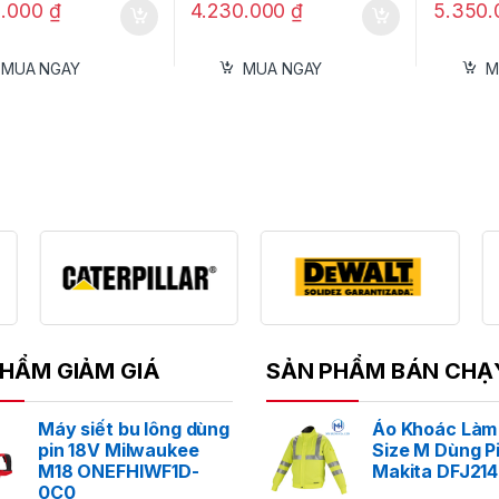
0.000
₫
4.230.000
₫
5.350
MUA NGAY
MUA NGAY
M
HẨM GIẢM GIÁ
SẢN PHẨM BÁN CHẠ
Máy siết bu lông dùng
Áo Khoác Làm
pin 18V Milwaukee
Size M Dùng P
M18 ONEFHIWF1D-
Makita DFJ21
0C0