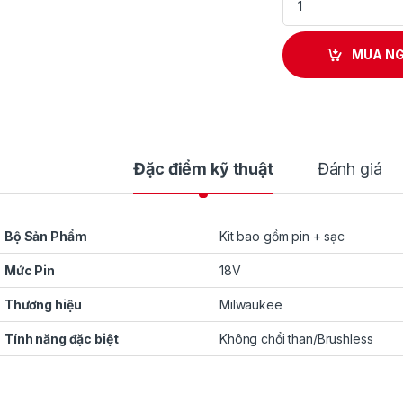
MUA N
Đặc điểm kỹ thuật
Đánh giá
Bộ Sản Phẩm
Kit bao gồm pin + sạc
Mức Pin
18V
Thương hiệu
Milwaukee
Tính năng đặc biệt
Không chổi than/Brushless