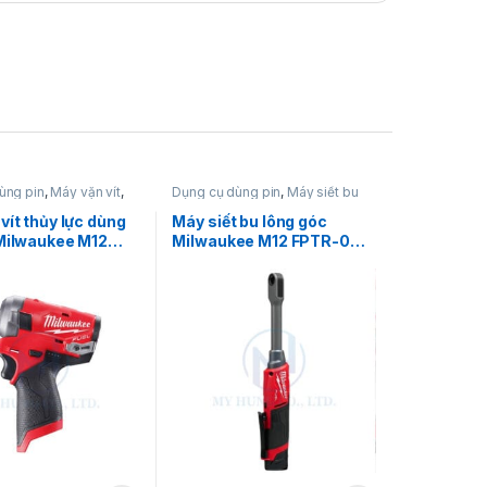
ùng pin
,
Máy vặn vít
,
Dụng cụ dùng pin
,
Máy siết bu
t dùng pin 12V
,
lông
,
Máy siết bu lông dùng pin
e
12V
,
Milwaukee
vít thủy lực dùng
Máy siết bu lông góc
 Milwaukee M12
Milwaukee M12 FPTR-0
 (Thân máy)
12V – Công nghệ FUEL™
Pass-Through