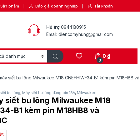
Sản phẩm
Báo giá doanh nghiệp
Tài khoản
Hỗ trợ
0944180915
Email: diencomyhung@gmail.com
0
₫
0
áy siết bu lông Milwaukee M18 ONEFHIWF34-B1 kèm pin M18HB8 và
siết bu lông
,
Máy siết bu lông dùng pin 18V
,
Milwaukee
 siết bu lông Milwaukee M18
4-B1 kèm pin M18HB8 và
8C