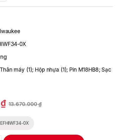
lwaukee
IWF34-0X
áng
Thân máy (1); Hộp nhựa (1); Pin M18HB8; Sạc
0
₫
13.670.000
₫
NEFHIWF34-0X
 lông Milwaukee M18 ONEFHIWF34-B1 kèm pin M18HB8 và sạc M1