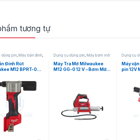
phẩm tương tự
 dùng pin
,
Máy bắn đinh
,
Dụng cụ dùng pin
,
Máy bơm mỡ
Dụng cụ d
 đinh 12V
,
Máy bắn đinh
dùng pin
,
Milwaukee
Máy vặn ví
waukee
Milwauke
n Đinh Rút
Máy Tra Mỡ Milwaukee
Máy vặn 
ukee M12 BPRT-0C –
M12 GG-0 12 V – Bơm Mỡ
pin 12V
t 9.000N (Chưa pin
Cầm Tay Chính Hãng
FQID-0C
)