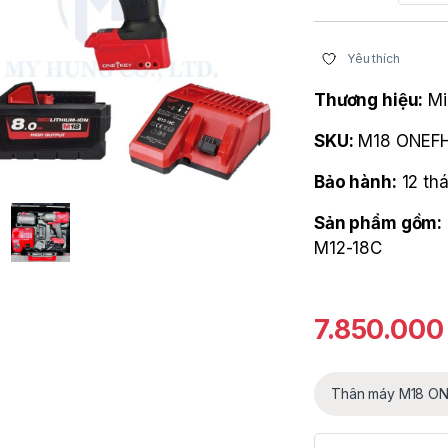
Yêu thích
Thương hiệu:
Mi
SKU:
M18 ONEFH
Bảo hành:
12 th
Sản phẩm gồm:
M12-18C
7.850.00
Thân máy M18 O
Combo máy siết bu