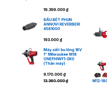
19.399.000
₫
ĐẦU BÉT PHUN
ANNOVI REVERBERI
4581000
193.000
₫
Máy siết bu lông 18V
1″ Milwaukee M18
ONEFHIWF1-0X0
(Thân máy)
9.170.000
₫
M12-18
13.360.000
₫