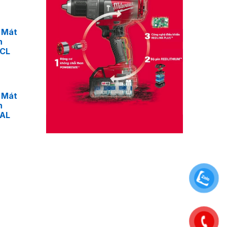
 Mát
n
4CL
 Mát
n
4AL