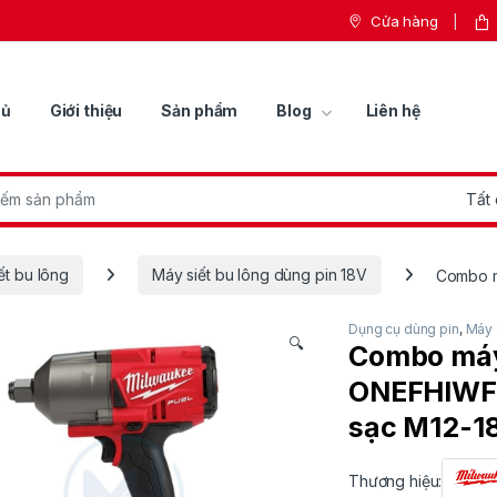
Cửa hàng
hủ
Giới thiệu
Sản phẩm
Blog
Liên hệ
r:
ết bu lông
Máy siết bu lông dùng pin 18V
Combo m
Dụng cụ dùng pin
,
Máy 
🔍
Combo máy
ONEFHIWF3
sạc M12-1
Thương hiệu: