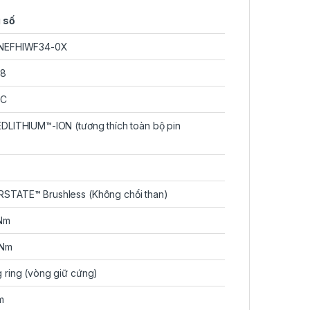
 số
NEFHIWF34-0X
B8
8C
DLITHIUM™-ION (tương thích toàn bộ pin
STATE™ Brushless (Không chổi than)
 Nm
 Nm
 ring (vòng giữ cứng)
m