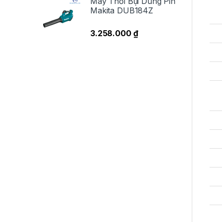
Máy Thổi Bụi Dùng Pin
Makita DUB184Z
3.258.000
₫