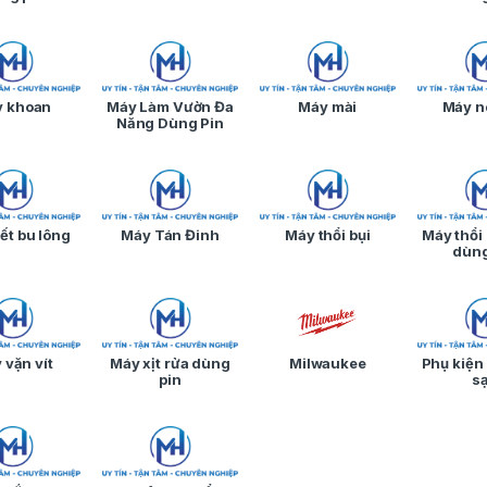
 khoan
Máy Làm Vườn Đa
Máy mài
Máy n
Năng Dùng Pin
ết bu lông
Máy Tán Đinh
Máy thổi bụi
Máy thổi
dùng
 vặn vít
Máy xịt rửa dùng
Milwaukee
Phụ kiện 
pin
s