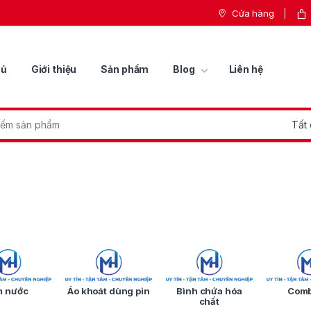
Cửa hàng
hủ
Giới thiệu
Sản phẩm
Blog
Liên hệ
r:
 nước
Áo khoát dùng pin
Bình chứa hóa
Comb
chất