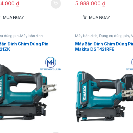
34.000
₫
5.988.000
₫
MUA NGAY
MUA NGAY
cụ dùng pin
,
Máy bắn đinh
Máy bắn đinh
,
Dụng cụ dùng pin
,
M
đinh 18V
Bắn Đinh Ghim Dùng Pin
Máy Bắn Đinh Ghim Dùng Pi
21ZK
Makita DST421RFE