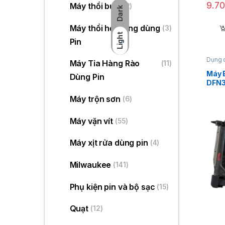
9.7
Máy thổi bụi
(22)
Dark
Máy thổi hơi nóng dùng
(3)
Light
Pin
Dụng 
Máy Tỉa Hàng Rào
(11)
đinh 1
Máy 
Dùng Pin
DFN
Máy trộn sơn
(6)
Máy vặn vít
(55)
Máy xịt rửa dùng pin
(4)
Milwaukee
(141)
Phụ kiện pin và bộ sạc
(15)
Quạt
(12)