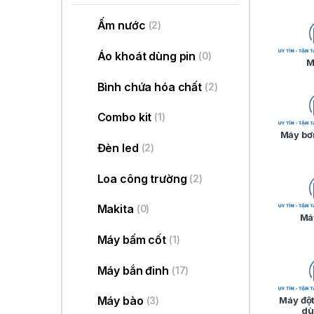
Ấm nước
(2)
Áo khoát dùng pin
(0)
M
Bình chứa hóa chất
(2)
Combo kit
(1)
Máy bơ
Đèn led
(2)
Loa công trường
(2)
Makita
(0)
Má
Máy bấm cốt
(1)
Máy bắn đinh
(17)
Máy bào
Máy đột
(3)
dù