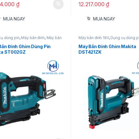
54.000
₫
12.217.000
₫
MUA NGAY
MUA NGAY
cụ dùng pin
,
Máy bắn đinh
,
Máy bắn
Máy bắn đinh 18V
,
Dụng cụ dùng p
40V
bắn đinh
Bắn Đinh Ghim Dùng Pin
Máy Bắn Đinh Ghim Makita
ta ST002GZ
DST421ZK