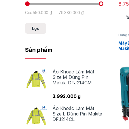
8.7
Giá:
550.000 ₫
—
79.380.000 ₫
Giá tối thiểu
Giá tối đa
Lọc
Dụng 
đinh 
Máy 
Maki
Sản phẩm
Áo Khoác Làm Mát
Size M Dùng Pin
Makita DFJ214CM
3.992.000
₫
Áo Khoác Làm Mát
Size L Dùng Pin Makita
DFJ214CL