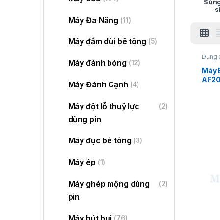
Súng
s
Máy Đa Năng
(11)
Máy đầm dùi bê tông
(5)
Dụng 
Máy đánh bóng
(12)
Máy 
AF20
Máy Đánh Cạnh
(4)
Máy đột lỗ thuỷ lực
(2)
dùng pin
Máy đục bê tông
(3)
Máy ép
(1)
Máy ghép mộng dùng
(2)
pin
Máy hút bụi
(76)