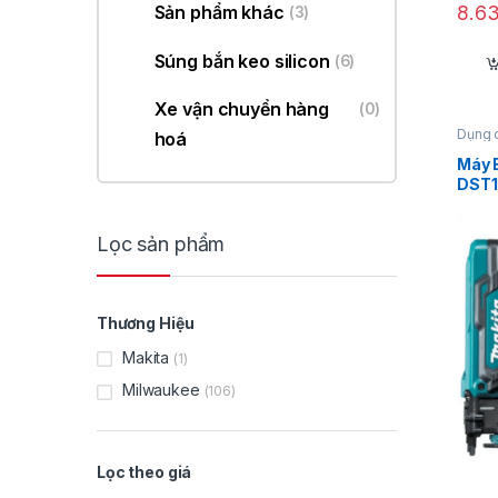
Sản phẩm khác
8.6
(3)
Súng bắn keo silicon
(6)
Xe vận chuyển hàng
(0)
Dụng 
hoá
Máy 
DST1
Lọc sản phẩm
Thương Hiệu
Makita
(1)
Milwaukee
(106)
Lọc theo giá