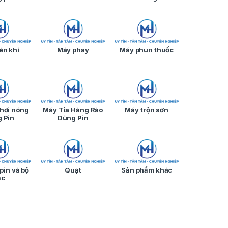
én khí
Máy phay
Máy phun thuốc
 hơi nóng
Máy Tỉa Hàng Rào
Máy trộn sơn
 Pin
Dùng Pin
pin và bộ
Quạt
Sản phẩm khác
ạc