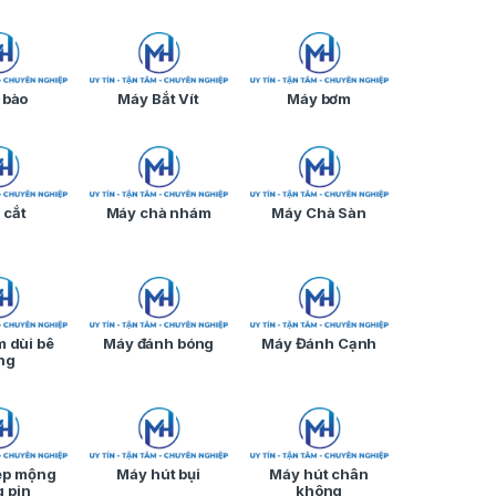
 bào
Máy Bắt Vít
Máy bơm
 cắt
Máy chà nhám
Máy Chà Sàn
 dùi bê
Máy đánh bóng
Máy Đánh Cạnh
ng
ép mộng
Máy hút bụi
Máy hút chân
 pin
không