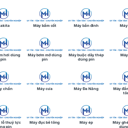
akita
Máy bấm cốt
Máy bắn đinh
Máy
m hơi dùng
Máy bơm mỡ dùng
Máy buộc dây thép
Máy
pin
pin
dùng pin
y chấn
Máy cưa
Máy Đa Năng
Máy đầm
tô
 lỗ thuỷ lực
Máy đục bê tông
Máy ép
Máy gh
ng pin
dùng