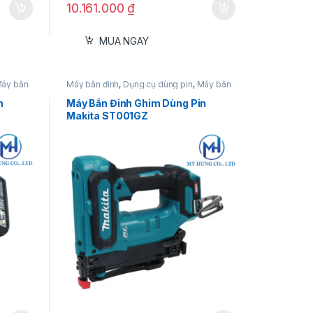
10.161.000
₫
MUA NGAY
áy bắn
Máy bắn đinh
,
Dụng cụ dùng pin
,
Máy bắn
đinh 40V
n
Máy Bắn Đinh Ghim Dùng Pin
Makita ST001GZ