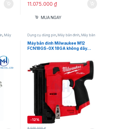
11.075.000
₫
MUA NGAY
in
,
Máy
Dụng cụ dùng pin
,
Máy bắn đinh
,
Máy bắn
đinh 12V
,
Milwaukee
Máy bắn đinh Milwaukee M12
FCN18GS-0X 18GA không dây
FUEL™ (Thân máy)
-
12%
8.500.000
₫