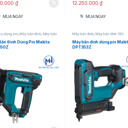
00.000
₫
12.250.000
₫
MUA NGAY
MUA NGAY
cụ dùng pin
,
Máy bắn đinh
,
Máy bắn
Máy bắn đinh
,
Máy bắn đinh 18V
8V
Bắn Đinh Dùng Pin Makita
Máy bắn đinh dùng pin Maki
350Z
DPT353Z