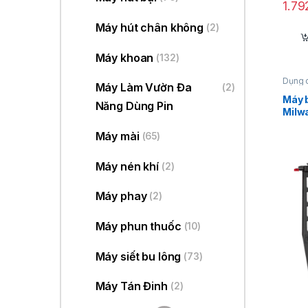
1.7
Máy hút chân không
(2)
Máy khoan
(132)
Dụng 
Máy Làm Vườn Đa
(2)
đinh 1
Máy b
Năng Dùng Pin
Milw
Máy mài
(65)
Máy nén khí
(2)
Máy phay
(2)
Máy phun thuốc
(10)
Máy siết bu lông
(73)
Máy Tán Đinh
(2)