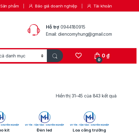
Sản phẩm
Báo giá doanh nghiệp
Tài khoản
Hỗ trợ
0944180915
Email: diencomyhung@gmail.com
0
₫
0
Hiển thị 31–45 của 843 kết quả
o kit
Đèn led
Loa công trường