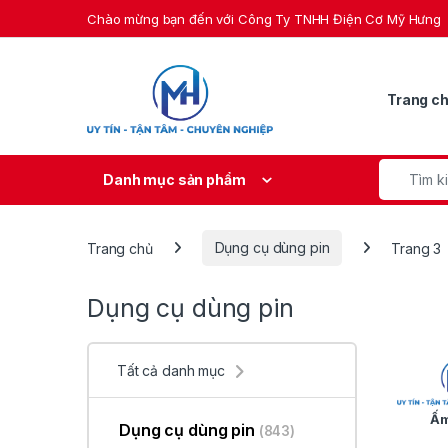
Skip to navigation
Skip to content
Chào mừng bạn đến với Công Ty TNHH Điện Cơ Mỹ Hưng
Trang c
Search fo
Danh mục sản phẩm
Trang chủ
Dụng cụ dùng pin
Trang 3
Dụng cụ dùng pin
Tất cả danh mục
Ấm
Dụng cụ dùng pin
(843)