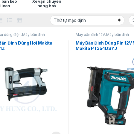
 bắn keo
Xe vận chuyển
ilicon
hàng hoá
cụ dùng điện
,
Máy bắn đinh
Máy bắn đinh 12V
,
Máy bắn đinh
Bắn Đinh Dùng Hơi Makita
Máy Bắn Đinh Dùng Pin 12V
1Z
Makita PT354DSYJ