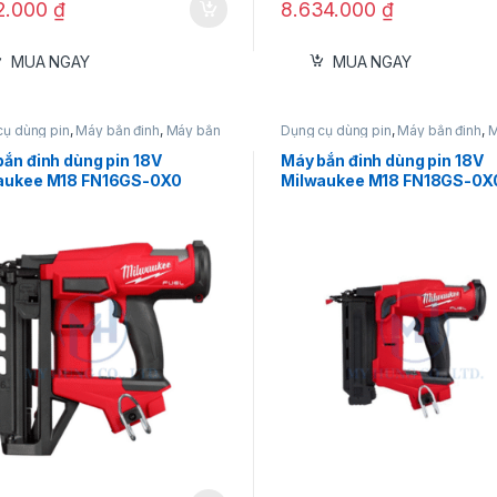
92.000
₫
8.634.000
₫
MUA NGAY
MUA NGAY
cụ dùng pin
,
Máy bắn đinh
,
Máy bắn
Dụng cụ dùng pin
,
Máy bắn đinh
,
M
8V
,
Milwaukee
đinh 18V
,
Milwaukee
ắn đinh dùng pin 18V
Máy bắn đinh dùng pin 18V
aukee M18 FN16GS-0X0
Milwaukee M18 FN18GS-0X