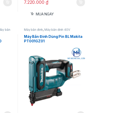
7.220.000
₫
MUA NGAY
áy bắn
Máy bắn đinh
,
Máy bắn đinh 40V
Máy Bắn Đinh Dùng Pin BL Makita
0
PT001GZ01