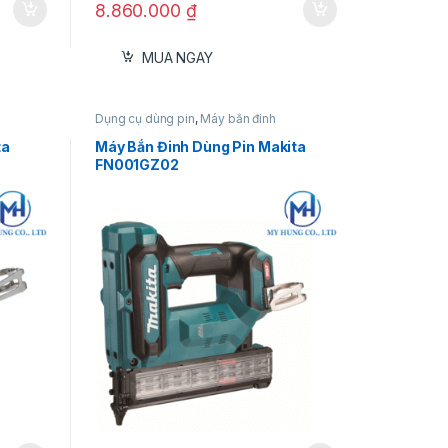
8.860.000
₫
MUA NGAY
Dụng cụ dùng pin
,
Máy bắn đinh
ta
Máy Bắn Đinh Dùng Pin Makita
FN001GZ02