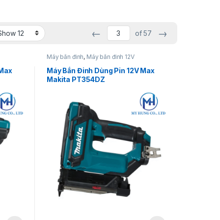
←
→
of 57
Máy bắn đinh
,
Máy bắn đinh 12V
 Max
Máy Bắn Đinh Dùng Pin 12V Max
Makita PT354DZ