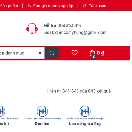
Sản phẩm
Báo giá doanh nghiệp
Tài khoản
Hỗ trợ
0944180915
Email: diencomyhung@gmail.com
0
₫
0
Hiển thị 841–843 của 843 kết quả
o kit
Đèn led
Loa công trường