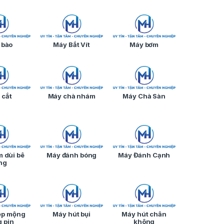
 bào
Máy Bắt Vít
Máy bơm
 cắt
Máy chà nhám
Máy Chà Sàn
 dùi bê
Máy đánh bóng
Máy Đánh Cạnh
ng
ép mộng
Máy hút bụi
Máy hút chân
 pin
không