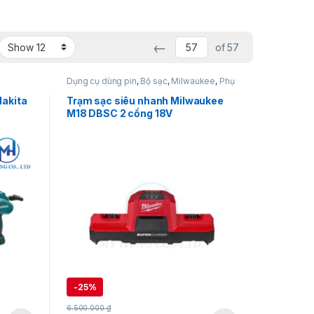
←
of 57
Dụng cụ dùng pin
,
Bộ sạc
,
Milwaukee
,
Phụ
kiện pin và bộ sạc
Makita
Trạm sạc siêu nhanh Milwaukee
M18 DBSC 2 cổng 18V
-
25%
6.500.000
₫