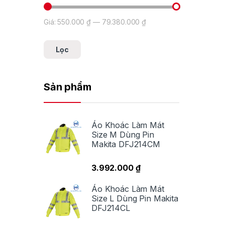
Giá:
550.000 ₫
—
79.380.000 ₫
Giá tối thiểu
Giá tối đa
Lọc
Sản phẩm
Áo Khoác Làm Mát
Size M Dùng Pin
Makita DFJ214CM
3.992.000
₫
Áo Khoác Làm Mát
Size L Dùng Pin Makita
DFJ214CL