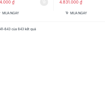
64.000
₫
4.831.000
₫
MUA NGAY
MUA NGAY
841–843 của 843 kết quả