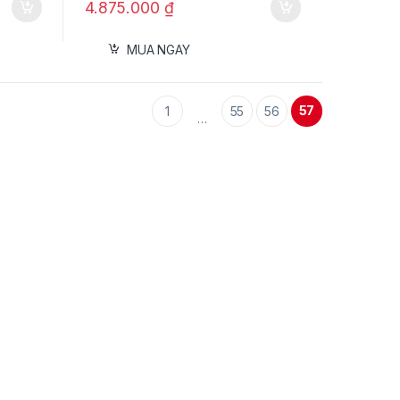
4.875.000
₫
MUA NGAY
57
1
55
56
…