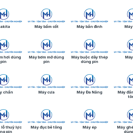
akita
Máy bấm cốt
Máy bắn đinh
Máy
m hơi dùng
Máy bơm mỡ dùng
Máy buộc dây thép
Máy
pin
pin
dùng pin
y chấn
Máy cưa
Máy Đa Năng
Máy đầm
tô
 lỗ thuỷ lực
Máy đục bê tông
Máy ép
Máy gh
ng pin
dùng