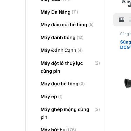
Súng
s
Máy Đa Năng
(11)
Máy đầm dùi bê tông
(5)
Súng b
Máy đánh bóng
(12)
Súng 
DCG
Máy Đánh Cạnh
(4)
Máy đột lỗ thuỷ lực
(2)
dùng pin
Máy đục bê tông
(3)
Máy ép
(1)
Máy ghép mộng dùng
(2)
pin
Máy hút bụi
(76)