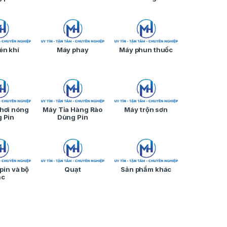
én khí
Máy phay
Máy phun thuốc
 hơi nóng
Máy Tỉa Hàng Rào
Máy trộn sơn
 Pin
Dùng Pin
pin và bộ
Quạt
Sản phẩm khác
ạc