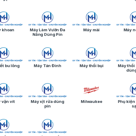
 khoan
Máy Làm Vườn Đa
Máy mài
Máy n
Năng Dùng Pin
ết bu lông
Máy Tán Đinh
Máy thổi bụi
Máy thổi
dùng
 vặn vít
Máy xịt rửa dùng
Milwaukee
Phụ kiện 
pin
s