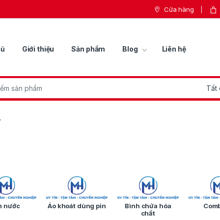
Cửa hàng
hủ
Giới thiệu
Sản phẩm
Blog
Liên hệ
r:
7
 nước
Áo khoát dùng pin
Bình chứa hóa
Comb
chất