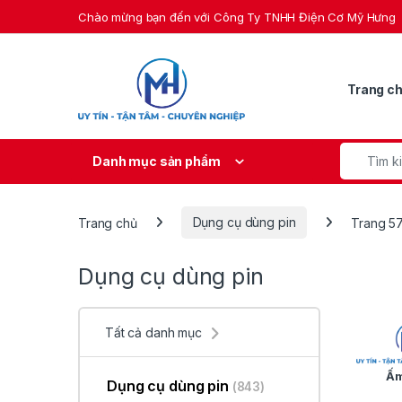
Skip to navigation
Skip to content
Chào mừng bạn đến với Công Ty TNHH Điện Cơ Mỹ Hưng
Trang c
Search fo
Danh mục sản phẩm
Trang chủ
Dụng cụ dùng pin
Trang 5
Dụng cụ dùng pin
Tất cả danh mục
Ấm
Dụng cụ dùng pin
(843)