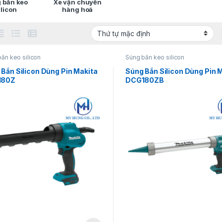
 bắn keo
Xe vận chuyển
ilicon
hàng hoá
ắn keo silicon
Súng bắn keo silicon
Bắn Silicon Dùng Pin Makita
Súng Bắn Silicon Dùng Pin 
180Z
DCG180ZB