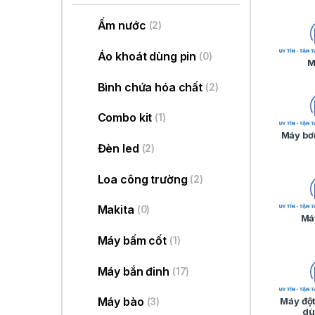
Ấm nước
(2)
Áo khoát dùng pin
(0)
M
Bình chứa hóa chất
(2)
Combo kit
(1)
Máy bơ
Đèn led
(2)
Loa công trường
(2)
Makita
(0)
Má
Máy bấm cốt
(1)
Máy bắn đinh
(17)
Máy bào
Máy đột
(3)
dù