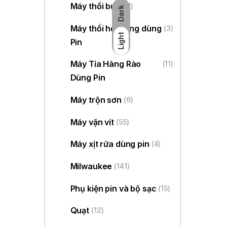
Máy thổi bụi
(22)
Dark
Máy thổi hơi nóng dùng
(3)
Light
Pin
Máy Tỉa Hàng Rào
(11)
Dùng Pin
Máy trộn sơn
(6)
Máy vặn vít
(55)
Máy xịt rửa dùng pin
(4)
Milwaukee
(141)
Phụ kiện pin và bộ sạc
(15)
Quạt
(12)