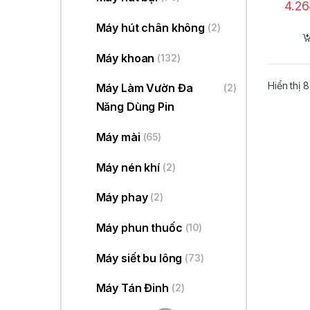
4.2
Máy hút chân không
(2)
Máy khoan
(132)
Hiển thị 
Máy Làm Vườn Đa
(2)
Năng Dùng Pin
Máy mài
(65)
Máy nén khí
(2)
Máy phay
(2)
Máy phun thuốc
(10)
Máy siết bu lông
(73)
Máy Tán Đinh
(2)