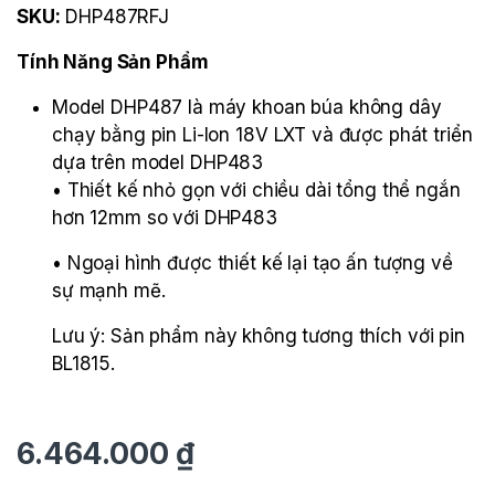
SKU:
DHP487RFJ
Tính Năng Sản Phẩm
Model DHP487 là máy khoan búa không dây
chạy bằng pin Li-Ion 18V LXT và được phát triển
dựa tr
ê
n model DHP483
• Thiết kế nhỏ gọn với chiều d
à
i tổng thể ngắn
hơn 12mm so với DHP483
• Ngoại h
ì
nh được thiết kế lại tạo ấn tượng về
sự mạnh mẽ.
Lưu
ý
: Sản phẩm n
à
y kh
ô
ng tương th
í
ch với pin
BL1815.
6.464.000
₫