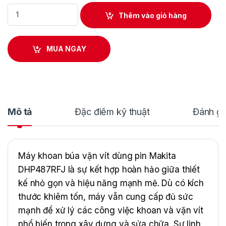
Máy khoan búa và vặn vít dùng pin Makita DHP487RFJ quantit
Thêm vào giỏ hàng
MUA NGAY
Mô tả
Đặc điểm kỹ thuật
Đánh gi
Máy khoan búa vặn vít dùng pin Makita
DHP487RFJ là sự kết hợp hoàn hảo giữa thiết
kế nhỏ gọn và hiệu năng mạnh mẽ. Dù có kích
thước khiêm tốn, máy vẫn cung cấp đủ sức
mạnh để xử lý các công việc khoan và vặn vít
phổ biến trong xây dựng và sửa chữa. Sự linh