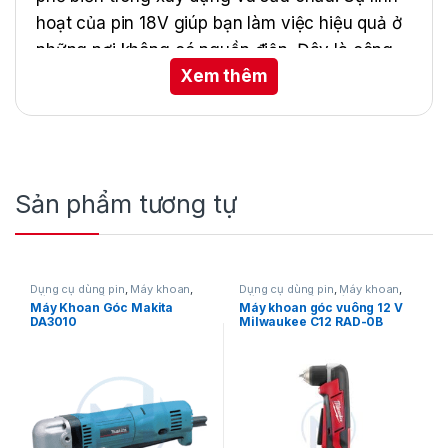
hoạt của pin 18V giúp bạn làm việc hiệu quả ở
những nơi không có nguồn điện. Đây là công
Xem thêm
cụ lý tưởng cho những ai cần một thiết bị đa
năng, dễ dàng mang theo và sử dụng.
Sản phẩm tương tự
Dụng cụ dùng pin
,
Máy khoan
,
Dụng cụ dùng pin
,
Máy khoan
,
Máy khoan góc
Máy khoan góc
,
Máy Khoan Pin
Máy Khoan Góc Makita
Máy khoan góc vuông 12 V
Milwaukee
,
Milwaukee
DA3010
Milwaukee C12 RAD-0B
(Thân máy)
Khả Năng
Steel / Wood (Auger Bit / Self-