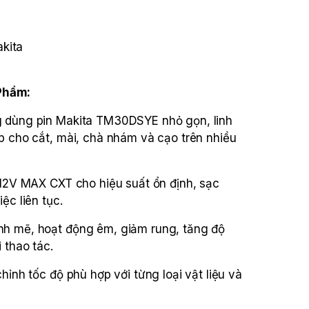
kita
E
Phẩm:
 dùng pin Makita TM30DSYE nhỏ gọn, linh
p cho cắt, mài, chà nhám và cạo trên nhiều
 12V MAX CXT cho hiệu suất ổn định, sạc
ệc liên tục.
h mẽ, hoạt động êm, giảm rung, tăng độ
 thao tác.
hỉnh tốc độ phù hợp với từng loại vật liệu và