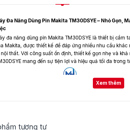
áy Đa Năng Dùng Pin Makita TM30DSYE – Nhỏ Gọn, M
iệc
y đa năng dùng pin Makita TM30DSYE là thiết bị cầm t
a Makita, được thiết kế để đáp ứng nhiều nhu cầu khác 
í nội thất. Với công suất ổn định, thiết kế gọn nhẹ và kh
30DSYE mang đến sự tiện lợi và hiệu quả tối đa trong t
Xem thêm
phẩm tương tự