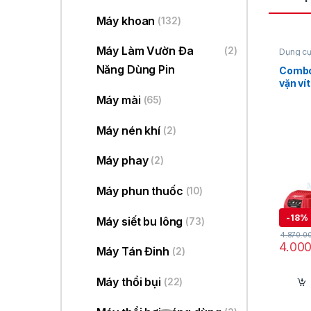
Máy khoan
(132)
Máy Làm Vườn Đa
(2)
Dụng cụ
Máy vặn
Năng Dùng Pin
Milwau
Combo
vặn ví
+ 1 Pi
Máy mài
(65)
M12
Máy nén khí
(2)
Máy phay
(2)
Máy phun thuốc
(10)
-
18%
Máy siết bu lông
(73)
Đ
4.870.0
4.00
Máy Tán Đinh
(2)
Máy thổi bụi
(22)