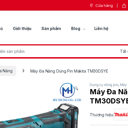
Cửa hàng
hủ
Giới thiệu
Sản phẩm
Blog
Liên hệ
r:
a Năng
Máy Đa Năng Dùng Pin Makita TM30DSYE
Dụng cụ dùng pin
,
Máy 
🔍
Máy Đa Nă
TM30DSY
Thương hiệu: