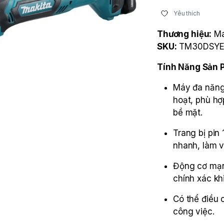
Yêu thích
Thương hiệu:
Ma
SKU:
TM30DSY
Tính Năng Sản 
Máy đa năng
hoạt, phù hợ
bề mặt.
Trang bị pin
nhanh, làm vi
Động cơ mạn
chính xác khi
Có thể điều c
công việc.