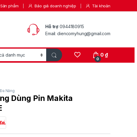
Sản phẩm
Báo giá doanh nghiệp
Tài khoản
Hỗ trợ
0944180915
Email: diencomyhung@gmail.com
0
₫
0
Đa Năng
ng Dùng Pin Makita
E