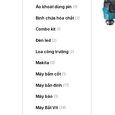
Áo khoát dùng pin
(0)
Bình chứa hóa chất
(2)
Combo kit
(1)
Đèn led
(2)
Loa công trường
(2)
Makita
(0)
Máy bấm cốt
(1)
Máy bắn đinh
(17)
Máy bào
(3)
Máy Bắt Vít
(34)