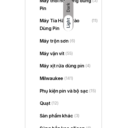
Máy thổi hơi nóng dùng
(3)
Dark
Pin
Máy Tỉa Hàng Rào
Light
(11)
Dùng Pin
Máy trộn sơn
(6)
Máy vặn vít
(55)
Máy xịt rửa dùng pin
(4)
Milwaukee
(141)
Phụ kiện pin và bộ sạc
(15)
Quạt
(12)
B
Sản phẩm khác
(3)