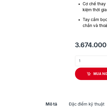
Cơ chế thay 
kiệm thời gia
Tay cầm bọc
chắn và thoả
3.674.00
Máy Đa Năng Dùng 
MUA N
Mô tả
Đặc điểm kỹ thuật