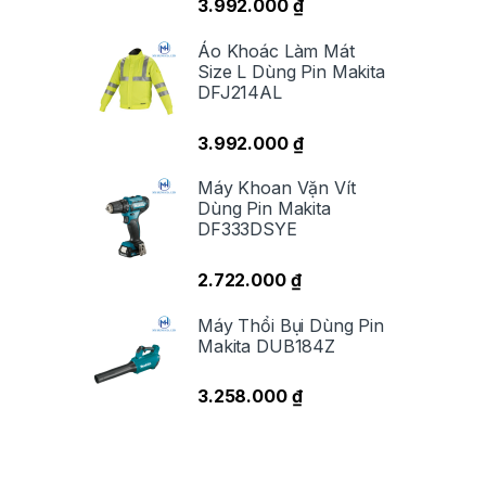
3.992.000
₫
th
Áo Khoác Làm Mát
Size L Dùng Pin Makita
Ư
DFJ214AL
3.992.000
₫
Máy Khoan Vặn Vít
Dùng Pin Makita
DF333DSYE
2.722.000
₫
Máy Thổi Bụi Dùng Pin
Makita DUB184Z
T
3.258.000
₫