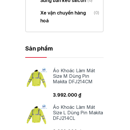
Súng bắn keo silicon
(6)
Xe vận chuyển hàng
(0)
hoá
Sản phẩm
Ứ
Áo Khoác Làm Mát
Ma
Size M Dùng Pin
Makita DFJ214CM
3.992.000
₫
Áo Khoác Làm Mát
Size L Dùng Pin Makita
DFJ214CL
Vớ