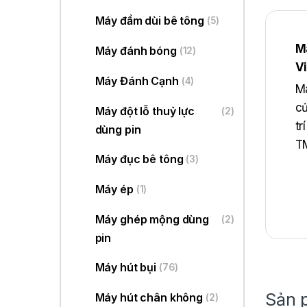
Máy đầm dùi bê tông
(5)
M
Máy đánh bóng
(12)
V
Máy Đánh Cạnh
(4)
Má
củ
Máy đột lỗ thuỷ lực
(2)
tr
dùng pin
TM
Máy đục bê tông
(3)
Máy ép
(1)
Máy ghép mộng dùng
(2)
pin
Máy hút bụi
(76)
Sản 
Máy hút chân không
(2)