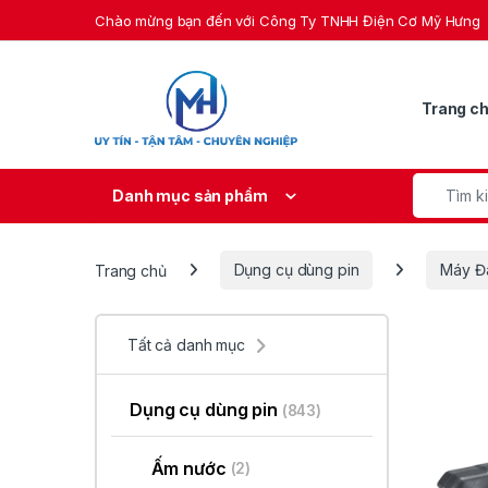
Skip to navigation
Skip to content
Chào mừng bạn đến với Công Ty TNHH Điện Cơ Mỹ Hưng
Trang c
Search fo
Danh mục sản phẩm
Trang chủ
Dụng cụ dùng pin
Máy Đ
Tất cả danh mục
Dụng cụ dùng pin
(843)
Ấm nước
(2)