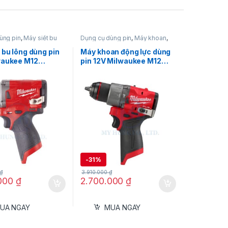
ùng pin
,
Máy siết bu
Dụng cụ dùng pin
,
Máy khoan
,
siết bu lông dùng pin
Máy khoan bê tông
,
Máy khoan
aukee
bê tông dùng pin 12V
,
Máy
 bu lông dùng pin
Máy khoan động lực dùng
khoan động lực
,
Máy khoan dùng
waukee M12
pin 12V Milwaukee M12
pin 12V
,
Milwaukee
0C (Thân máy)
FPD2-0X (Thân Máy)
-
31%
0DSYE
₫
3.910.000
₫
.000
₫
2.700.000
₫
lượng mạnh mẽ, đảm bảo hiệu suất ổn
UA NGAY
MUA NGAY