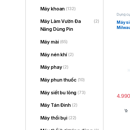
Máy khoan
(132)
Dụng cụ
lông
,
Má
Máy Làm Vườn Đa
(2)
12V
,
Mil
Máy si
Milwa
Năng Dùng Pin
Công 
Máy mài
(65)
Máy nén khí
(2)
Máy phay
(2)
Máy phun thuốc
(10)
Máy siết bu lông
(73)
4.99
Máy Tán Đinh
(2)
Máy thổi bụi
(22)