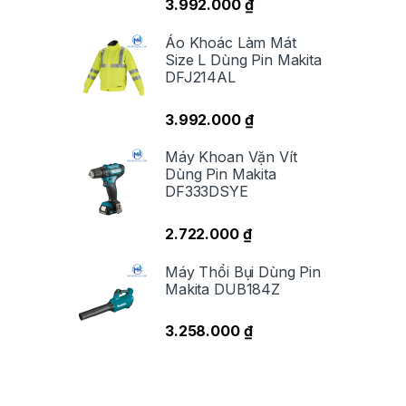
3.992.000
₫
Áo Khoác Làm Mát
Size L Dùng Pin Makita
DFJ214AL
3.992.000
₫
Máy Khoan Vặn Vít
Dùng Pin Makita
DF333DSYE
2.722.000
₫
Máy Thổi Bụi Dùng Pin
Makita DUB184Z
3.258.000
₫