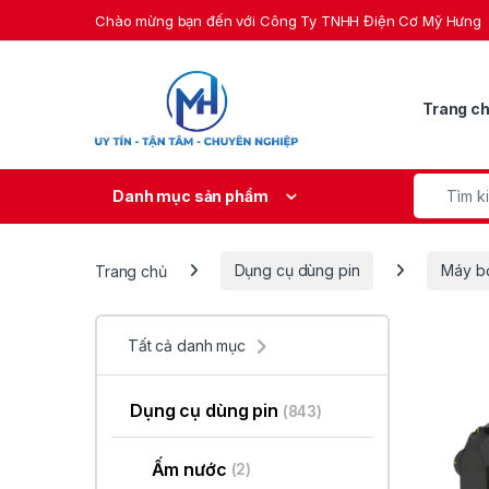
Skip to navigation
Skip to content
Chào mừng bạn đến với Công Ty TNHH Điện Cơ Mỹ Hưng
Trang c
Search fo
Danh mục sản phẩm
Trang chủ
Dụng cụ dùng pin
Máy bơ
Tất cả danh mục
Dụng cụ dùng pin
(843)
Ấm nước
(2)