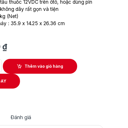
ẩu thuốc 12VDC trên ôtô, hoặc dùng pin
không dây rất gọn và tiện
kg (Net)
áy : 35.9 x 14.25 x 26.36 cm
0
₫
g dùng pin kèm tính năng thổi và hút bụi hiệu STANLEY Model SXV
Thêm vào giỏ hàng
GAY
Đánh giá