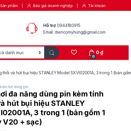
Sản phẩm
Báo giá doanh nghiệp
Tài khoản
Hỗ trợ
0944180915
Email: diencomyhung@gmail.com
0
₫
0
 thổi và hút bụi hiệu STANLEY Model SXVI02001A, 3 trong 1 (bản gồm 
bơm hơi dùng pin
i đa năng dùng pin kèm tính
và hút bụi hiệu STANLEY
02001A, 3 trong 1 (bản gồm 1
y V20 + sạc)