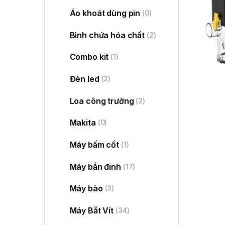
Áo khoát dùng pin
(0)
Bình chứa hóa chất
(2)
Combo kit
(1)
Đèn led
(2)
Loa công trường
(2)
Makita
(0)
Máy bấm cốt
(1)
Máy bắn đinh
(17)
Máy bào
(3)
Máy Bắt Vít
(34)