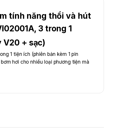
 tính năng thổi và hút
02001A, 3 trong 1
y V20 + sạc)
ng 1 tiện ích (phiên bản kèm 1 pin
bơm hơi cho nhiều loại phương tiện mà
c và vệ sinh ô tô hiệu quả.