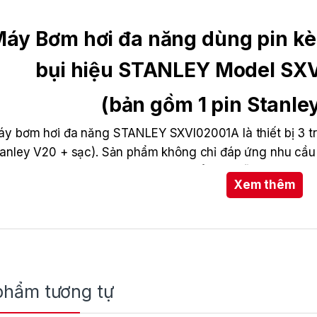
áy Bơm hơi đa năng dùng pin kèm
bụi hiệu STANLEY Model SXVI
(bản gồm 1 pin Stanle
y bơm hơi đa năng STANLEY SXVI02001A là thiết bị 3 tro
anley V20 + sạc). Sản phẩm không chỉ đáp ứng nhu cầu 
n tích hợp thêm tính năng hút và thổi bụi, hỗ trợ chăm só
Xem thêm
phẩm tương tự