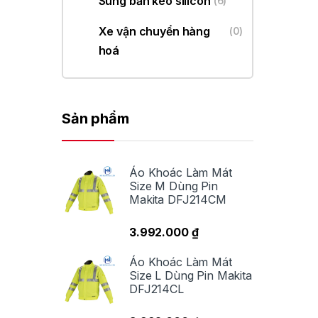
Súng bắn keo silicon
(6)
ma
T
Xe vận chuyển hàng
(0)
hoá
Sản phẩm
Áo Khoác Làm Mát
Size M Dùng Pin
H
Makita DFJ214CM
3.992.000
₫
Áo Khoác Làm Mát
Size L Dùng Pin Makita
T
DFJ214CL