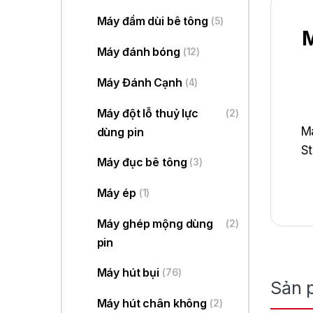
Máy đầm dùi bê tông
(5)
M
Máy đánh bóng
(12)
Máy Đánh Cạnh
(4)
Máy đột lỗ thuỷ lực
(2)
Má
dùng pin
St
Máy đục bê tông
(3)
cò
Máy ép
(1)
Máy ghép mộng dùng
(2)
pin
Máy hút bụi
(76)
Sản 
Máy hút chân không
(2)