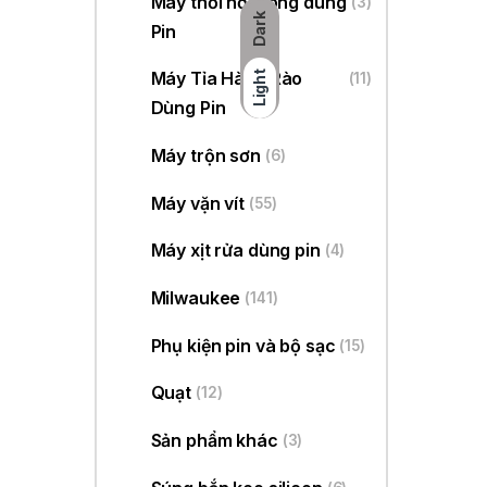
Máy thổi hơi nóng dùng
(3)
T
Dark
Pin
Máy Tỉa Hàng Rào
Light
(11)
Dùng Pin
Máy trộn sơn
(6)
Máy vặn vít
(55)
Máy xịt rửa dùng pin
(4)
Milwaukee
(141)
Phụ kiện pin và bộ sạc
(15)
N
Quạt
(12)
Sản phẩm khác
(3)
Má