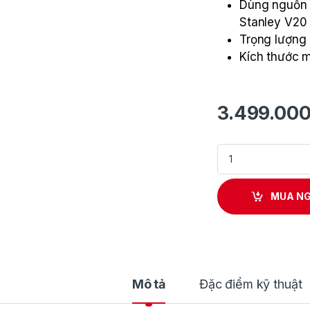
Dùng nguồn t
Stanley V20 
Trọng lượng 
Kích thước m
3.499.00
Máy Bơm hơi đa năn
MUA N
Mô tả
Đặc điểm kỹ thuật