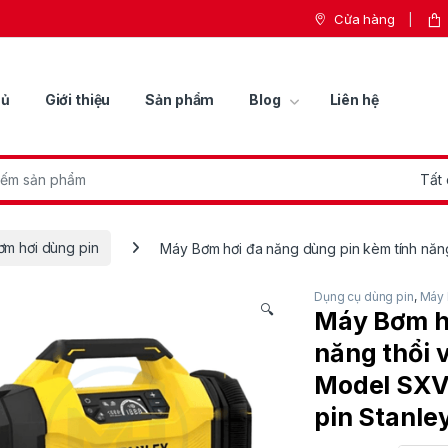
Cửa hàng
hủ
Giới thiệu
Sản phẩm
Blog
Liên hệ
r:
m hơi dùng pin
Máy Bơm hơi đa năng dùng pin kèm tính năng
Dụng cụ dùng pin
,
Máy 
🔍
Máy Bơm hơ
năng thổi 
Model SXVI
pin Stanle