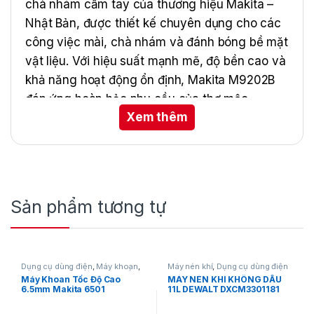
chà nhám cầm tay của thương hiệu Makita –
Nhật Bản, được thiết kế chuyên dụng cho các
công việc mài, chà nhám và đánh bóng bề mặt
vật liệu. Với hiệu suất mạnh mẽ, độ bền cao và
khả năng hoạt động ổn định, Makita M9202B
đáp ứng hoàn hảo nhu cầu của thợ mộc
Xem thêm
chuyên nghiệp, thợ sơn cũng như người dùng
gia đình.
Sản phẩm được trang bị động cơ công suất
240W, cho phép hoạt động mạnh mẽ và ổn
định trên nhiều bề mặt khác nhau như gỗ, kim
Sản phẩm tương tự
loại, nhựa hoặc sơn. Tốc độ quay quỹ đạo lên
đến 12.000 vòng/phút giúp xử lý nhanh chóng
các vết nhám, sơn cũ hoặc tạp chất bám trên
Dụng cụ dùng điện
,
Máy khoan
,
Máy nén khí
,
Dụng cụ dùng điện
bề mặt, mang lại độ mịn hoàn hảo và tiết kiệm
Máy khoan gỗ
,
Máy khoan sắt
Máy Khoan Tốc Độ Cao
MÁY NÉN KHÍ KHÔNG DẦU
6.5mm Makita 6501
11L DEWALT DXCM3301181
thời gian đáng kể. Nhờ cơ chế chuyển động
quỹ đạo tròn, máy giúp hạn chế tối đa tình