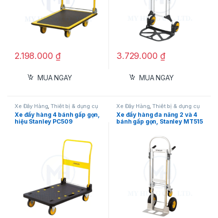
2.198.000
₫
3.729.000
₫
MUA NGAY
MUA NGAY
Xe đẩy hàng 2 bánh rút gọn, hiệu Stanley
Xe Đẩy Hàng
,
Thiết bị & dụng cụ
Xe Đẩy Hàng
,
Thiết bị & dụng cụ
FT520
đo
đo
Xe đẩy hàng 4 bánh gấp gọn,
Xe đẩy hàng đa năng 2 và 4
hiệu Stanley PC509
bánh gấp gọn, Stanley MT515
Mục lục
Bánh xe
Khung sườn và tải trọng
Đế để hàng
Khả năng gấp gọn
Thông số kỹ thuật Xe đẩy hàng 2 bánh