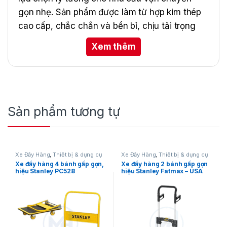
gọn nhẹ. Sản phẩm được làm từ hợp kim thép
cao cấp, chắc chắn và bền bỉ, chịu tải trọng
lên đến 120kg nhưng chỉ nặng 10kg. Thiết kế
Xem thêm
thông minh với tay cầm bọc nhựa chống trơn
trượt, có vòng bảo vệ, cùng bánh xe hơi chắc
chắn giúp di chuyển linh hoạt, êm ái. Xe có thể
gấp gọn nhanh chóng, kích thước chỉ 455 x
810 x 520 mm, thuận tiện cất giữ và mang
Sản phẩm tương tự
theo.
Xe Đẩy Hàng
,
Thiết bị & dụng cụ
Xe Đẩy Hàng
,
Thiết bị & dụng cụ
đo
đo
Xe đẩy hàng 4 bánh gấp gọn,
Xe đẩy hàng 2 bánh gấp gọn
hiệu Stanley PC528
hiệu Stanley Fatmax – USA
FXWT – 707