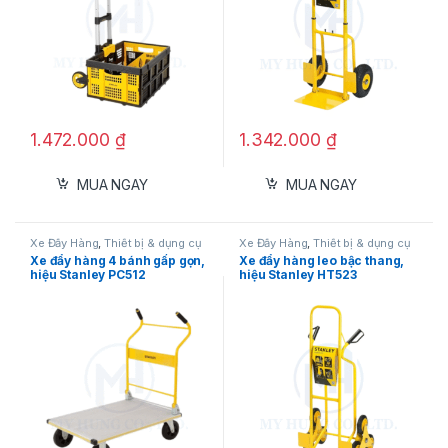
1.472.000
₫
1.342.000
₫
Xe đẩy hàng 2 bánh, hiệu Stanley HT525
MUA NGAY
MUA NGAY
Mục lục
Bánh xe chắc chắn
Xe Đẩy Hàng
,
Thiết bị & dụng cụ
Xe Đẩy Hàng
,
Thiết bị & dụng cụ
đo
đo
Khung sườn bền bỉ
Xe đẩy hàng 4 bánh gấp gọn,
Xe đẩy hàng leo bậc thang,
hiệu Stanley PC512
hiệu Stanley HT523
Tải trọng tối ưu
Kích thước đế
Thông số kỹ thuật Xe đẩy hàng 2 bánh
Stanley HT525
Bánh xe chắc chắn