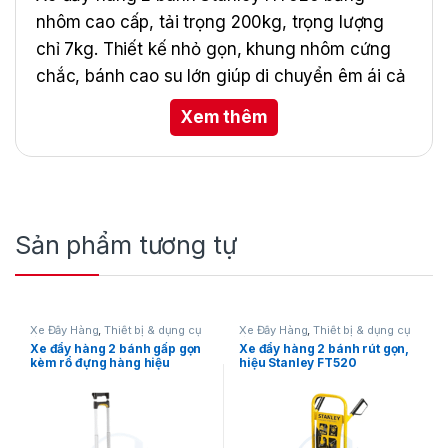
nhôm cao cấp, tải trọng 200kg, trọng lượng
chỉ 7kg. Thiết kế nhỏ gọn, khung nhôm cứng
chắc, bánh cao su lớn giúp di chuyển êm ái cả
trong nhà lẫn ngoài trời. Kích thước sản phẩm
Xem thêm
490x1170x515mm, đế 200x400mm, phù hợp
sử dụng trong công nghiệp và vận chuyển
hàng hóa.
Sản phẩm tương tự
Xe Đẩy Hàng
,
Thiết bị & dụng cụ
Xe Đẩy Hàng
,
Thiết bị & dụng cụ
đo
đo
Xe đẩy hàng 2 bánh gấp gọn
Xe đẩy hàng 2 bánh rút gọn,
kèm rổ đựng hàng hiệu
hiệu Stanley FT520
Stanley FT509 (kết hợp
FT501 + FT505)