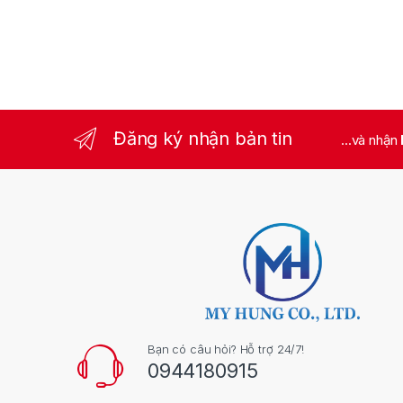
Đăng ký nhận bản tin
...và nhận
Bạn có câu hỏi? Hỗ trợ 24/7!
0944180915