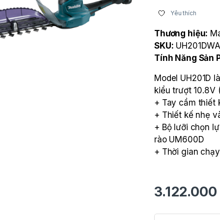
Yêu thích
Thương hiệu:
Ma
SKU:
UH201DW
Tính Năng Sản
Model UH201D là
kiểu trượt 10.8V
+ Tay cầm thiết 
+ Thiết kế nhẹ 
+ Bộ lưỡi chọn l
rào UM600D
+ Thời gian chạy 
3.122.000
Máy cắt tỉa hàng r