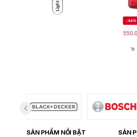
Light
th
tr
-
44%
ta
to
550.
Tr
da
cầ
nh
gi
Ma
ng
má
Bả
uy
SẢN PHẨM NỔI BẬT
SẢN P