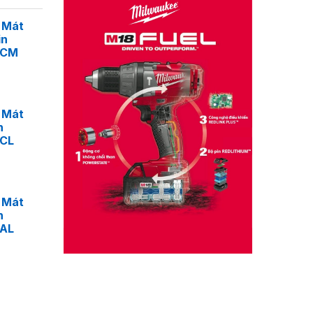
 Mát
in
4CM
 Mát
n
4CL
 Mát
n
4AL