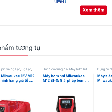
Xem thêm
phẩm tương tự
 pin và bộ sạc
,
Bộ sạc
,
Dụng cụ dùng pin
,
Máy bơm hơi
Dụng cụ d
 dùng pin
,
Milwaukee
dùng pin
,
Milwaukee
lông
,
Máy 
y Makita UH201DWAX có công dụng chính là tỉa gọn hàn
12V
,
Milw
 Milwaukee 12V M12
Máy bơm hơi Milwaukee
Máy siết
hính hãng giá tốt
M12 BI-0: Giải pháp bơm di
Milwauk
ng và thẩm mỹ. Ngoài ra, máy còn có thể sử dụng để cắ
động hiệu quả
Công ng
úp việc chăm sóc cây trồng trở nên dễ dàng hơn. Sản p
c lâm nghiệp, nông nghiệp và chăm sóc cảnh quan đô th
 thông số kỹ thuật, máy thuộc thương hiệu Makita nổi t
ên tục lên đến 90 phút với pin BL1041B, 45 phút với pin 