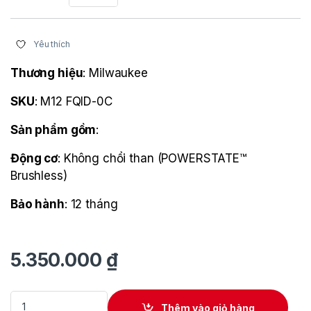
Yêu thích
Thương hiệu
: Milwaukee
SKU
: M12 FQID-0C
Sản phẩm gồm
:
Động cơ
: Không chổi than (POWERSTATE™
Brushless)
Bảo hành
: 12 tháng
5.350.000
₫
Máy vặn vít thủy lực dùng pin 12V Milwaukee M12 FQID-0C (Th
Thêm vào giỏ hàng