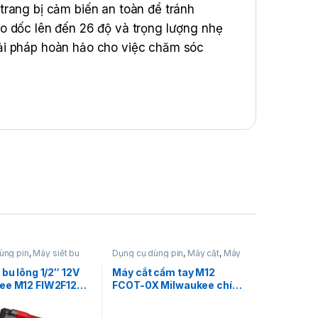
rang bị cảm biến an toàn để tránh
o dốc lên đến 26 độ và trọng lượng nhẹ
 giải pháp hoàn hảo cho việc chăm sóc
ùng pin
,
Máy siết bu
Dụng cụ dùng pin
,
Máy cắt
,
Máy
siết bu lông dùng pin
cắt gạch dùng pin
,
Máy cắt kim
aukee
loại dùng pin
,
Máy cắt ống dùng
 bu lông 1/2″ 12V
Máy cắt cầm tay M12
pin
,
Máy cắt sắt thép dùng pin
,
ee M12 FIW2F12-
FCOT-0X Milwaukee chính
Milwaukee
ubby)
hãng – Công suất 20.000
i cắt, quay về trạm sạc khi pin yếu, và
RPM