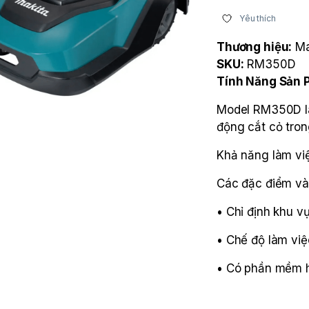
Yêu thích
Thương hiệu:
Ma
SKU:
RM350D
Tính Năng Sản
Model RM350D là 
động cắt cỏ tron
Khả năng làm vi
Các đặc điểm và 
• Chỉ định khu v
• Chế độ làm vi
• Có phần mềm h