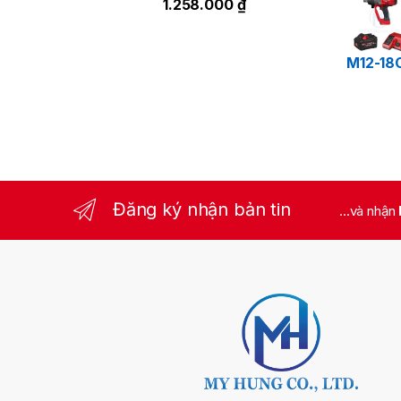
1.258.000
₫
M12-18
Đăng ký nhận bản tin
...và nhận