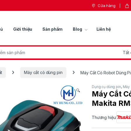
Cửa hàng
hủ
Giới thiệu
Sản phẩm
Blog
Liên hệ
r:
ắt
Máy cắt cỏ dùng pin
Máy Cắt Cỏ Robot Dùng P
Dụng cụ dùng pin
,
Máy 
🔍
Máy Cắt C
Makita R
Thương hiệu: