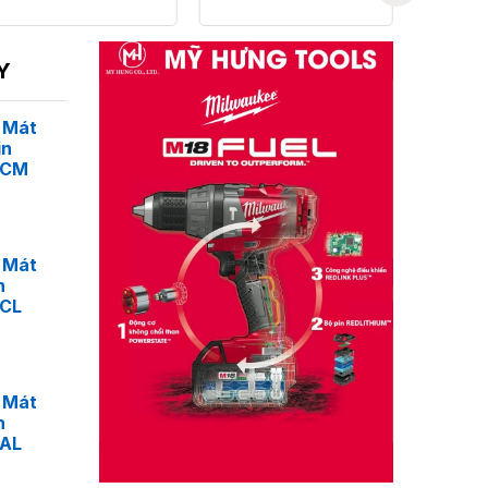
Y
 Mát
in
4CM
 Mát
n
4CL
 Mát
n
4AL