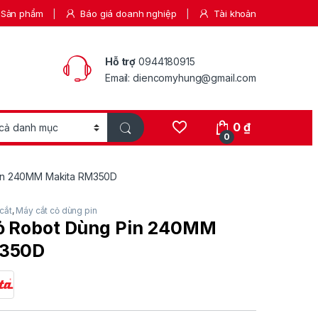
Sản phẩm
Báo giá doanh nghiệp
Tài khoản
Hỗ trợ
0944180915
Email: diencomyhung@gmail.com
0
₫
0
in 240MM Makita RM350D
cắt
,
Máy cắt cỏ dùng pin
ỏ Robot Dùng Pin 240MM
M350D