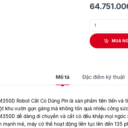
64.751.0
Máy Cắt Cỏ Robot 
MUA N
Mô tả
Đặc điểm kỹ thuật
350D Robot Cắt Cỏ Dùng Pin là sản phẩm tiên tiến và tiện
t khu vườn gọn gàng mà không tốn quá nhiều công sức. 
350D dễ dàng di chuyển và cắt cỏ đều khắp mọi ngóc n
n mạnh mẽ, máy có thể hoạt động liên tục lên đến 135 p