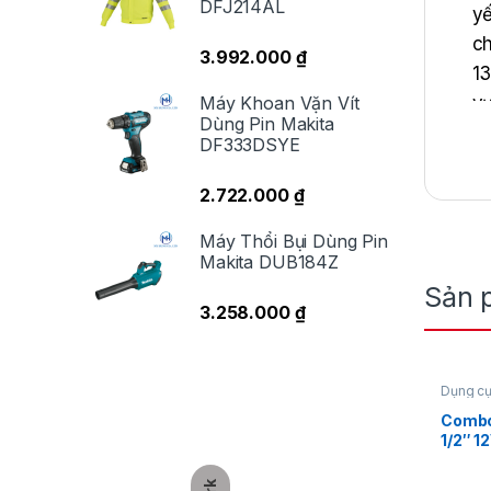
DFJ214AL
yế
ch
3.992.000
₫
13
Máy Khoan Vặn Vít
vư
Dùng Pin Makita
DF333DSYE
2.722.000
₫
Máy Thổi Bụi Dùng Pin
Makita DUB184Z
Sản 
3.258.000
₫
Dụng cụ
lông
,
Má
12V
,
Mil
Combo 
1/2″ 1
FIW2F1
RM
Sạc C