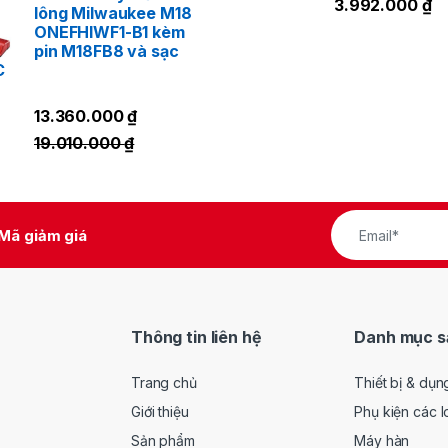
3.992.000
₫
lông Milwaukee M18
ONEFHIWF1-B1 kèm
pin M18FB8 và sạc
C
13.360.000
₫
19.010.000
₫
Mã giảm giá
Thông tin liên hệ
Danh mục s
Trang chủ
Thiết bị & dụn
Giới thiệu
Phụ kiện các l
Sản phẩm
Máy hàn