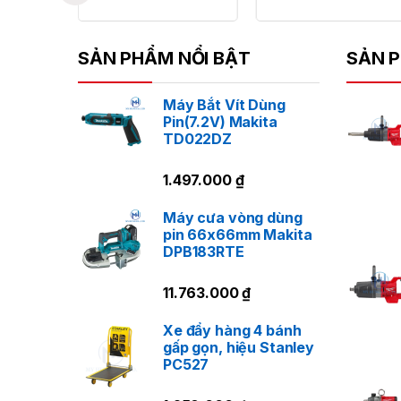
SẢN PHẨM NỔI BẬT
SẢN P
Máy Bắt Vít Dùng
Pin(7.2V) Makita
TD022DZ
1.497.000
₫
Máy cưa vòng dùng
pin 66x66mm Makita
DPB183RTE
11.763.000
₫
Xe đẩy hàng 4 bánh
gấp gọn, hiệu Stanley
PC527