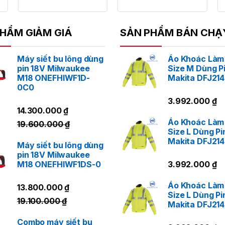
HẨM GIẢM GIÁ
SẢN PHẨM BÁN CHẠ
Máy siết bu lông dùng
Áo Khoác Làm
pin 18V Milwaukee
Size M Dùng P
M18 ONEFHIWF1D-
Makita DFJ21
0C0
3.992.000
₫
14.300.000
₫
Áo Khoác Làm
19.600.000
₫
Size L Dùng Pi
Makita DFJ21
Máy siết bu lông dùng
pin 18V Milwaukee
M18 ONEFHIWF1DS-0
3.992.000
₫
Áo Khoác Làm
13.800.000
₫
Size L Dùng Pi
19.100.000
₫
Makita DFJ21
Combo máy siết bu