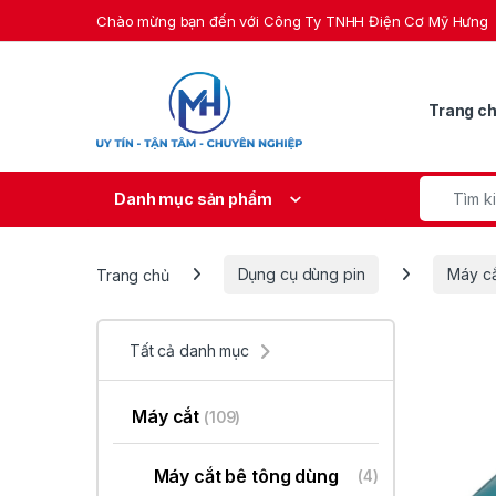
Skip to navigation
Skip to content
Chào mừng bạn đến với Công Ty TNHH Điện Cơ Mỹ Hưng
Trang c
Search fo
Danh mục sản phẩm
Trang chủ
Dụng cụ dùng pin
Máy c
Tất cả danh mục
Máy cắt
(109)
Máy cắt bê tông dùng
(4)