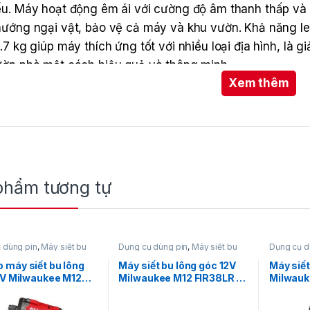
u. Máy hoạt động êm ái với cường độ âm thanh thấp và t
ướng ngại vật, bảo vệ cả máy và khu vườn. Khả năng le
.7 kg giúp máy thích ứng tốt với nhiều loại địa hình, là
ờn nhà một cách hiệu quả và thông minh.
Xem thêm
phẩm tương tự
 dùng pin
,
Máy siết bu
Dụng cụ dùng pin
,
Máy siết bu
Dụng cụ d
y siết bu lông dùng pin
lông
,
Máy siết bu lông dùng pin
lông
,
Máy 
waukee
12V
,
Milwaukee
12V
,
Milw
máy siết bu lông
Máy siết bu lông góc 12V
Máy siết
2V Milwaukee M12
Milwaukee M12 FIR38LR –
Milwauk
2 + Pin M12 HB5 +
Công nghệ FUEL™
0X0 (St
350D có khả năng cắt cỏ tự động, điều chỉnh độ cao lưỡ
12C