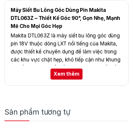
Máy Siết Bu Lông Góc Dùng Pin Makita
DTL063Z – Thiết Kế Góc 90°, Gọn Nhẹ, Mạnh
Mẽ Cho Mọi Góc Hẹp
Makita DTL063Z là máy siết bu lông góc dùng
pin 18V thuộc dòng LXT nổi tiếng của Makita,
được thiết kế chuyên dụng để làm việc trong
các khu vực chật hẹp, khó tiếp cận như khung
tủ, gầm xe hoặc kết cấu kim loại. Với thiết kế
Xem thêm
đầu siết góc 90° nhỏ gọn, động cơ mạnh mẽ
và hiệu suất ổn định, đây là lựa chọn lý tưởng
cho thợ cơ khí, kỹ thuật viên bảo trì và người
dùng DIY chuyên nghiệp.
Sản phẩm tương tự