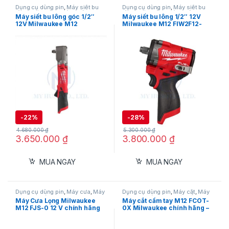
Dụng cụ dùng pin
,
Máy siết bu
Dụng cụ dùng pin
,
Máy siết bu
lông
,
Máy siết bu lông dùng pin
lông
,
Máy siết bu lông dùng pin
Máy siết bu lông góc 1/2″
Máy siết bu lông 1/2″ 12V
12V
,
Milwaukee
12V
,
Milwaukee
12V Milwaukee M12
Milwaukee M12 FIW2F12-
FRAIWF12-0B
0X0 (Stubby)
-
22%
-
28%
Mục lục
4.680.000
₫
5.300.000
₫
Tính Năng Nổi Bật
3.650.000
₫
3.800.000
₫
Ứng Dụng Thực Tế
MUA NGAY
MUA NGAY
Thông Số Kỹ Thuật
Tính Năng Nổi Bật
Dụng cụ dùng pin
,
Máy cưa
,
Máy
Dụng cụ dùng pin
,
Máy cắt
,
Máy
cưa lọng dùng pin
,
Milwaukee
cắt gạch dùng pin
,
Máy cắt kim
Máy Cưa Lọng Milwaukee
Máy cắt cầm tay M12 FCOT-
loại dùng pin
,
Máy cắt ống dùng
M12 FJS-0 12 V chính hãng
0X Milwaukee chính hãng –
pin
,
Máy cắt sắt thép dùng pin
,
Milwaukee
(Thân máy)
Công suất 20.000 RPM
Đầu siết góc 90° nhỏ gọn: Giúp dễ dàng