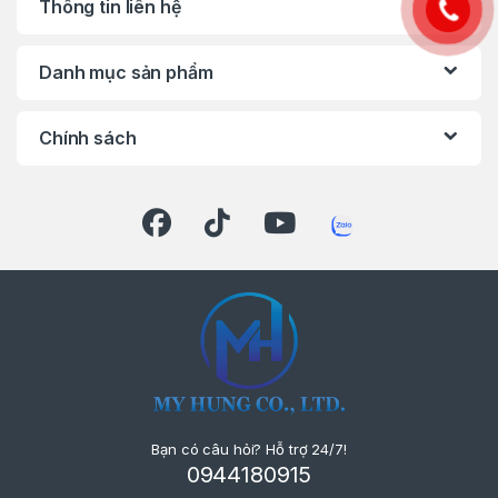
Thông tin liên hệ
việc trong môi trường tối hoặc góc khuất.
Công nghệ pin 18V LXT: Tương thích với tất
Danh mục sản phẩm
cả dòng pin Makita 18V, cho thời gian làm
việc lâu và sạc nhanh.
Chính sách
Ứng Dụng Thực Tế
Ngành ô tô & cơ khí: Siết bu lông, tháo gỡ
chi tiết ở khu vực hẹp như động cơ, gầm
xe.
Công trình xây dựng: Lắp ráp giàn thép,
khung kết cấu, hệ thống ống dẫn.
Xưởng sửa chữa & bảo trì: Phù hợp cho thợ
kỹ thuật cần thiết bị nhỏ gọn nhưng hiệu
Bạn có câu hỏi? Hỗ trợ 24/7!
suất cao.
0944180915
Gia dụng & DIY: Hỗ trợ công việc lắp ráp,