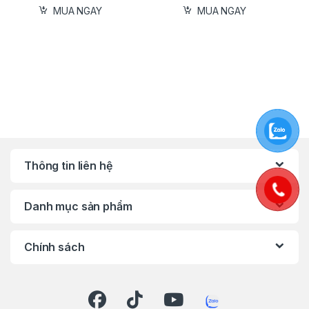
cửa.
MUA NGAY
MUA NGAY
Ứng dụng trong nghề mộc, cơ khí, chế tạo
và lắp ráp.
Nhờ thiết kế nhỏ gọn, máy có thể sử dụng ở
không gian hẹp, góc khuất mà các máy khoan
lớn khó thao tác.
Thông số kỹ thuật
Thông tin liên hệ
Thương hiệu: Makita
Xuất xứ: Trung Quốc
Danh mục sản phẩm
Nguồn pin: 7.2V/1.5Ah
Khả năng vặn vít thép: 5 mm
Chính sách
Khả năng vặn vít gỗ: 6 mm
Tốc độ không tải: 650 vòng/phút