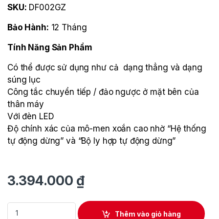
SKU:
DF002GZ
Bảo Hành:
12 Tháng
Tính Năng Sản Phẩm
Có thể được sử dụng như cả dạng thẳng và dạng
súng lục
Công tắc chuyển tiếp / đảo ngược ở mặt bên của
thân máy
Với đèn LED
Độ chính xác của mô-men xoắn cao nhờ “Hệ thống
tự động dừng” và “Bộ ly hợp tự động dừng”
3.394.000
₫
Máy Khoan Và Vặn Vít Dùng Pin Makita DF012DSE quantity
Thêm vào giỏ hàng