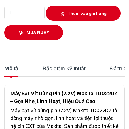
Máy Bắt Vít Dùng Pin(7.2V) Makita TD022DZ quantity
Thêm vào giỏ hàng
MUA NGAY
Mô tả
Đặc điểm kỹ thuật
Đánh gi
Máy Bắt Vít Dùng Pin (7.2V) Makita TD022DZ
– Gọn Nhẹ, Linh Hoạt, Hiệu Quả Cao
Máy bắt vít dùng pin (7.2V) Makita TD022DZ là
dòng máy nhỏ gọn, linh hoạt và tiện lợi thuộc
hệ pin CXT của Makita. Sản phẩm được thiết kế