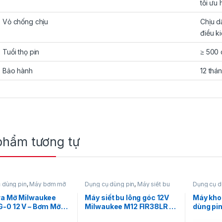
tối ưu 
Vỏ chống chịu
Chịu d
điều k
Tuổi thọ pin
≥ 500 
Bảo hành
12 thá
phẩm tương tự
 dùng pin
,
Máy bơm mỡ
Dụng cụ dùng pin
,
Máy siết bu
Dụng cụ d
n
,
Milwaukee
lông
,
Máy siết bu lông dùng pin
Máy khoan
12V
,
Milwaukee
dùng pin 
ra Mỡ Milwaukee
Máy siết bu lông góc 12V
Máy kho
G-0 12 V – Bơm Mỡ
Milwaukee M12 FIR38LR –
dùng pi
ay Chính Hãng
Công nghệ FUEL™
FDDXKI