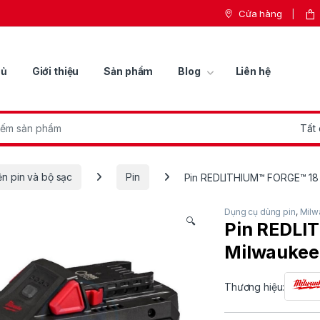
Cửa hàng
hủ
Giới thiệu
Sản phẩm
Blog
Liên hệ
r:
ện pin và bộ sạc
Pin
Pin REDLITHIUM™ FORGE™ 18
Dụng cụ dùng pin
,
Milw
🔍
Pin REDLI
Milwaukee
Thương hiệu: