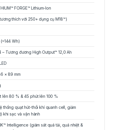
HIUM™ FORGE™ Lithium-Ion
tương thích với 250+ dụng cụ M18™)
 (≈144 Wh)
4 – Tương đương High Output™ 12,0 Ah
 LED
86 × 89 mm
g
t lên 80 % & 45 phút lên 100 %
ệ thống quạt hút-thổi khí quanh cell, giảm
độ khi sạc và vận hành
K™ Intelligence (giám sát quá tải, quá nhiệt &