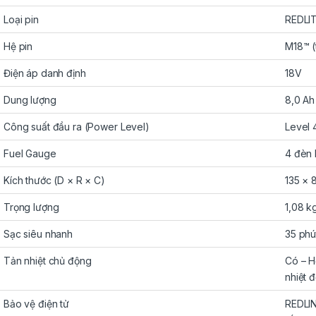
Loại pin
REDLIT
Hệ pin
M18™ (
Điện áp danh định
18V
Dung lượng
8,0 Ah
Công suất đầu ra (Power Level)
Level 
Fuel Gauge
4 đèn
Kích thước (D × R × C)
135 × 
Trọng lượng
1,08 k
Sạc siêu nhanh
35 phú
Tản nhiệt chủ động
Có – H
nhiệt 
Bảo vệ điện tử
REDLIN