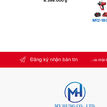
8.399.000
₫
M12-18
Đăng ký nhận bản tin
...và nhận