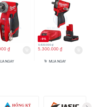
Sạc C12C
-
9%
5.830.000
₫
.000
₫
5.300.000
₫
UA NGAY
MUA NGAY