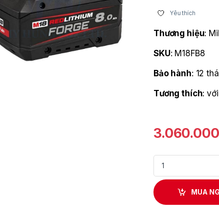
Yêu thích
Thương hiệu
: M
SKU
: M18FB8
Bảo hành
: 12 th
Tương thích
: v
3.060.00
Pin REDLITHIUM™ F
MUA N