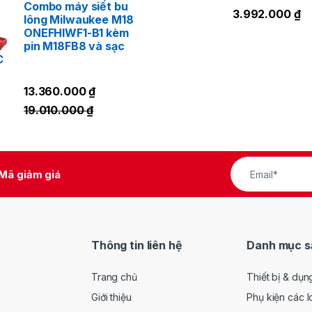
Combo máy siết bu
3.992.000
₫
lông Milwaukee M18
ONEFHIWF1-B1 kèm
pin M18FB8 và sạc
C
13.360.000
₫
19.010.000
₫
Mã giảm giá
Thông tin liên hệ
Danh mục s
Trang chủ
Thiết bị & dụn
Giới thiệu
Phụ kiện các l