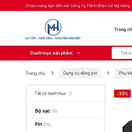
Skip to navigation
Skip to content
Chào mừng bạn đến với Công Ty TNHH Điện Cơ Mỹ Hưng
Trang c
Search fo
Danh mục sản phẩm
Trang chủ
Dụng cụ dùng pin
Phụ ki
Tất cả danh mục
-
33%
Bộ sạc
(4)
Pin
(10)