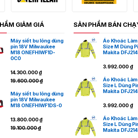
HẨM GIẢM GIÁ
SẢN PHẨM BÁN CHẠ
Máy siết bu lông dùng
Áo Khoác Làm
pin 18V Milwaukee
Size M Dùng P
M18 ONEFHIWF1D-
Makita DFJ21
0C0
3.992.000
₫
14.300.000
₫
Áo Khoác Làm
19.600.000
₫
Size L Dùng Pi
Makita DFJ21
Máy siết bu lông dùng
pin 18V Milwaukee
M18 ONEFHIWF1DS-0
3.992.000
₫
Áo Khoác Làm
13.800.000
₫
Size L Dùng Pi
19.100.000
₫
Makita DFJ21