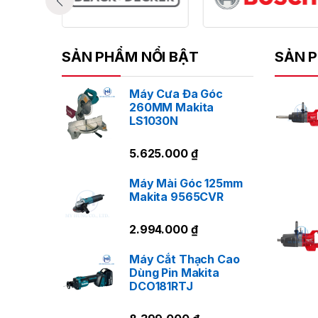
SẢN PHẨM NỔI BẬT
SẢN P
Máy Cưa Đa Góc
260MM Makita
LS1030N
5.625.000
₫
Máy Mài Góc 125mm
Makita 9565CVR
2.994.000
₫
Máy Cắt Thạch Cao
Dùng Pin Makita
DCO181RTJ