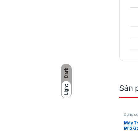
Dark
Sản 
Light
Dụng cụ
dùng pi
Máy T
M12 G
Cầm T