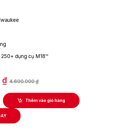
ilwaukee
áng
ới 250+ dụng cụ M18™
0
₫
4.600.000
₫
ORGE™ 18 V 8,0 Ah Milwaukee M18FB8 quantity
Thêm vào giỏ hàng
GAY