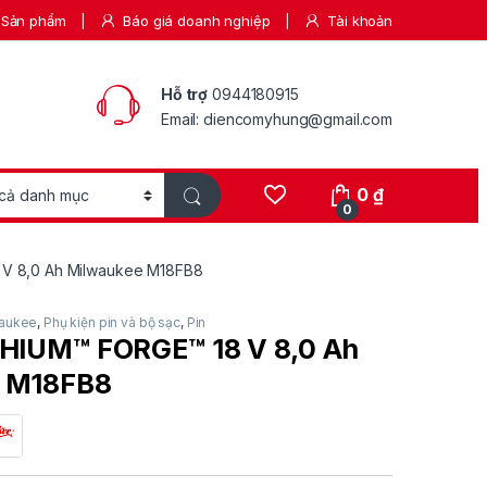
Sản phẩm
Báo giá doanh nghiệp
Tài khoản
Hỗ trợ
0944180915
Email: diencomyhung@gmail.com
0
₫
0
 V 8,0 Ah Milwaukee M18FB8
aukee
,
Phụ kiện pin và bộ sạc
,
Pin
THIUM™ FORGE™ 18 V 8,0 Ah
 M18FB8