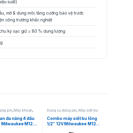
hiệu suất)
ầu, mỡ & dung môi; tăng cường bảo vệ trước
iện công trường khắc nghiệt
chu kỳ sạc giữ ≥ 80 % dung lượng
ng
ùng pin
,
Máy khoan
,
Dụng cụ dùng pin
,
Máy siết bu
 đa năng
,
Máy khoan
lông
,
Máy siết bu lông dùng pin
12V
,
Milwaukee
12V
,
Milwaukee
an đa năng 4 đầu
Combo máy siết bu lông
n Milwaukee M12
1/2″ 12V Milwaukee M12
T-0X
FIW2F12 + Pin M12 HB5 +