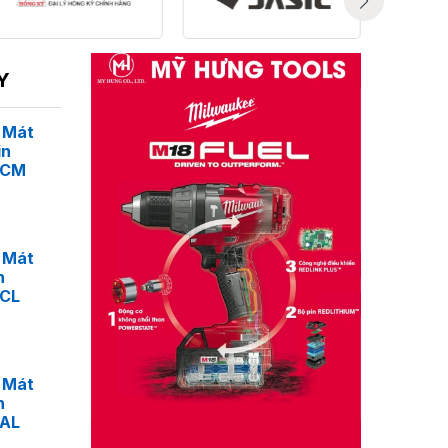
Y
 Mát
in
4CM
 Mát
n
4CL
 Mát
n
4AL