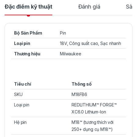
Đặc điểm kỹ thuật
Đánh giá
Sản
Bộ Sản Phẩm
Pin
Loại pin
18V, Công suất cao, Sạc nhanh
Thương hiệu
Milwaukee
Tiêu chí
Thông số
SKU
M18FB6
Loại pin
REDLITHIUM™ FORGE™
XC6.0 Lithium-Ion
Hệ pin
M18™ (tương thích với
250+ dụng cụ M18™)