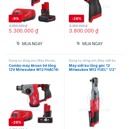
-
9%
-
28%
5.830.000
₫
5.300.000
₫
5.300.000
₫
3.800.000
₫
MUA NGAY
MUA NGAY
Dụng cụ dùng pin
,
Máy khoan
,
Dụng cụ dùng pin
,
Máy siết bu
Máy khoan bê tông
,
Máy khoan
lông
,
Máy siết bu lông dùng pin
Combo máy khoan bê tông
Máy siết bu lông góc 12
bê tông dùng pin 12V
,
Milwaukee
12V
,
Milwaukee
12V Milwaukee M12 FHAC16-
Milwaukee M12 FUEL™ 1/2″
B1 gồm pin và sạc
FIR12-0 (Thân máy)
-
26%