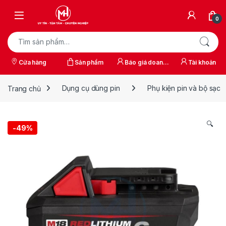
Skip to navigation
Skip to content
0
Tìm kiếm:
Cửa hàng
Sản phẩm
Báo giá doanh
Tài khoản
nghiệp
Trang chủ
Dụng cụ dùng pin
Phụ kiện pin và bộ sạc
🔍
-
49%