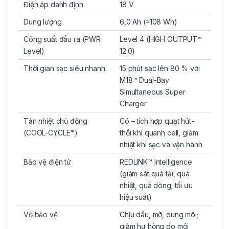
Điện áp danh định
18 V
Dung lượng
6,0 Ah (≈108 Wh)
Công suất đầu ra (PWR
Level 4 (HIGH OUTPUT™
Level)
12.0)
Thời gian sạc siêu nhanh
15 phút sạc lên 80 % với
M18™ Dual-Bay
Simultaneous Super
Charger
Tản nhiệt chủ động
Có – tích hợp quạt hút-
(COOL-CYCLE™)
thổi khí quanh cell, giảm
nhiệt khi sạc và vận hành
Bảo vệ điện tử
REDLINK™ Intelligence
(giám sát quá tải, quá
nhiệt, quá dòng; tối ưu
hiệu suất)
Vỏ bảo vệ
Chịu dầu, mỡ, dung môi;
giảm hư hỏng do môi