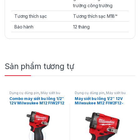
trường công trường
Tương thích sạc
Tương thích sạc M18™
Bảo hành
12 tháng
Sản phẩm tương tự
Dụng cụ dùng pin
,
Máy siết bu
Dụng cụ dùng pin
,
Máy siết bu
lông
,
Máy siết bu lông dùng pin
lông
,
Máy siết bu lông dùng pin
Combo máy siết bu lông 1/2″
Máy siết bu lông 1/2″ 12V
12V
,
Milwaukee
12V
,
Milwaukee
12V Milwaukee M12 FIW2F12
Milwaukee M12 FIW2F12-
+ Pin M12 HB5 + Sạc C12C
0X0 (Stubby)