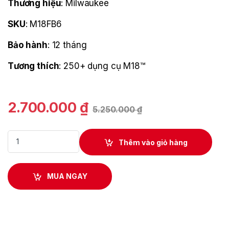
Thương hiệu
: Milwaukee
SKU
: M18FB6
Bảo hành
: 12 tháng
Tương thích
: 250+ dụng cụ M18™
2.700.000
₫
5.250.000
₫
Pin REDLITHIUM™ FORGE™ Milwaukee M18 FB6 12 V 6.0 Ah – Sạc
Thêm vào giỏ hàng
MUA NGAY