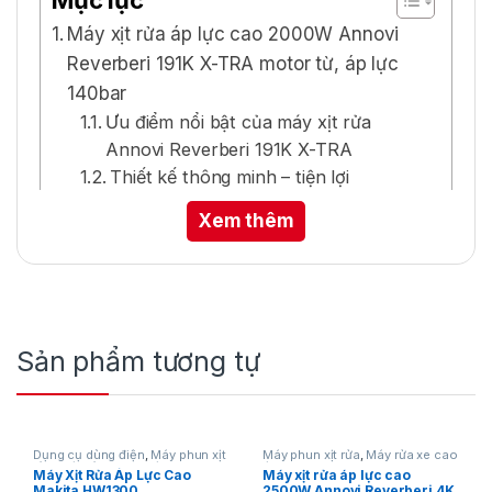
Máy xịt rửa áp lực cao 2000W Annovi
Reverberi 191K X-TRA motor từ, áp lực
140bar
Ưu điểm nổi bật của máy xịt rửa
Annovi Reverberi 191K X-TRA
Thiết kế thông minh – tiện lợi
Bộ phụ kiện đi kèm
Xem thêm
Máy xịt rửa áp lực cao
2000W Annovi
Reverberi 191K X-TRA
Sản phẩm tương tự
motor từ, áp lực 140bar
DACS Việt Nam xin giới thiệu đến quý khách
Dụng cụ dùng điện
,
Máy phun xịt
Máy phun xịt rửa
,
Máy rửa xe cao
rửa
,
Máy rửa xe cao áp
áp
hàng
Máy xịt rửa áp lực cao 2000W Annovi
Máy Xịt Rửa Áp Lực Cao
Máy xịt rửa áp lực cao
Makita HW1300
2500W Annovi Reverberi 4K