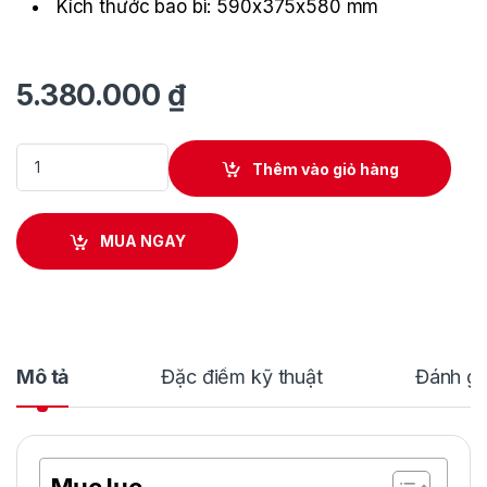
Kích thước bao bì: 590x375x580 mm
5.380.000
₫
Máy xịt rửa áp lực cao 2000W Annovi Reverberi 191K X-TRA qu
Thêm vào giỏ hàng
MUA NGAY
Mô tả
Đặc điểm kỹ thuật
Đánh gi
Mục lục