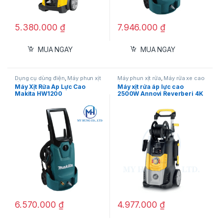
5.380.000
₫
7.946.000
₫
MUA NGAY
MUA NGAY
Dụng cụ dùng điện
,
Máy phun xịt
Máy phun xịt rửa
,
Máy rửa xe cao
Máy xịt rửa áp lực cao Annovi Reverberi Italy
rửa
,
Máy rửa xe cao áp
áp
Máy Xịt Rửa Áp Lực Cao
Máy xịt rửa áp lực cao
VIP Pro 151K
Makita HW1200
2500W Annovi Reverberi 4K
TWIN FLOW
Mục lục
Hiệu năng mạnh mẽ
Công nghệ tiên tiến
Tính tiện dụng & an toàn
Ứng dụng đa năng
Thông số kỹ thuật Máy xịt rửa áp lực
cao Annovi Reverberi Italy VIP Pro 151K
6.570.000
₫
4.977.000
₫