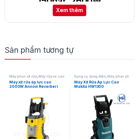
150bar, 2600W
Xem thêm
Máy xịt rửa áp lực cao Annovi Reverberi Italy
VIP Pro 151K – lựa chọn chuyên dụng với motor
từ bền bỉ, công suất 2600W, áp lực mạnh mẽ
150 bar, giúp vệ sinh nhanh chóng, tiết kiệm
thời gian và công sức. Thiết kế hiện đại, hiệu
Sản phẩm tương tự
suất ổn định, phù hợp cho cả gia đình và công
việc chuyên nghiệp.
Máy phun xịt rửa
,
Máy rửa xe cao
Dụng cụ dùng điện
,
Máy phun xịt
áp
rửa
,
Máy rửa xe cao áp
Máy xịt rửa áp lực cao
Máy Xịt Rửa Áp Lực Cao
2000W Annovi Reverberi
Makita HW1300
191K X-TRA