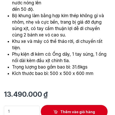
nước nóng lên
đến 50 độ.
Bộ khung làm bằng hợp kim thép không gỉ và
nhôm, nhẹ và cực bền, trang bị giá đỡ đựng
súng xịt, có tay cầm thuận lợi dễ di chuyển
cùng 2 bánh xe vỏ cao su.
Khu xe và máy có thể tháo rời, di chuyển rất
tiện.
Phụ kiện đi kèm có: Ống dây, 1 tay súng, 1 ống
nối dài kèm đầu xịt chỉnh tia.
Trọng lượng bao gồm bao bì: 31.6kgs
Kích thước bao bì: 500 x 500 x 600 mm
13.490.000
₫
Máy xịt rửa áp lực cao Annovi Reverberi Italy chuyên dụng, VI
Thêm vào giỏ hàng