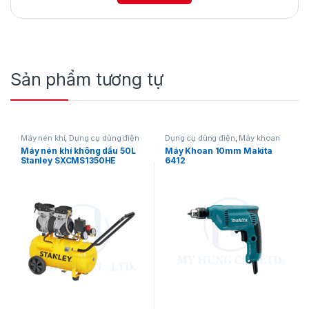
Sản phẩm tương tự
Máy nén khí
,
Dụng cụ dùng điện
Dụng cụ dùng điện
,
Máy khoan
Máy nén khí không dầu 50L
Máy Khoan 10mm Makita
Stanley SXCMS1350HE
6412
Makita HW1300 sở hữu kiểu dáng hiện đại,
kích thước nhỏ gọn và thiết kế tay cầm tiện lợi,
phù hợp cho nhiều mục đích khác nhau như
rửa xe, làm vườn, vệ sinh sân nhà hoặc ban
công. Sản phẩm được trang bị bánh xe giúp
việc di chuyển dễ dàng hơn, tiết kiệm thời gian