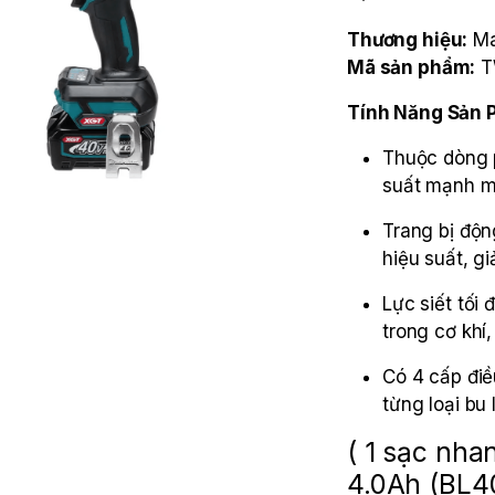
Thương hiệu:
Ma
Mã sản phẩm:
T
Tính Năng Sản
Thuộc dòng 
suất mạnh m
Trang bị độn
hiệu suất, g
Lực siết tối
trong cơ khí
Có 4 cấp điều
từng loại bu 
( 1 sạc nh
4.0Ah (BL4