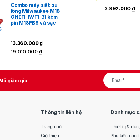
Combo máy siết bu
3.992.000
₫
lông Milwaukee M18
ONEFHIWF1-B1 kèm
pin M18FB8 và sạc
C
13.360.000
₫
19.010.000
₫
Mã giảm giá
Thông tin liên hệ
Danh mục s
Trang chủ
Thiết bị & dụn
Giới thiệu
Phụ kiện các l