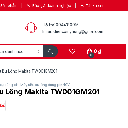
Sản phẩm
Báo giá doanh nghiệp
Tài khoản
Hỗ trợ
0944180915
Email: diencomyhung@gmail.com
0
₫
0
ết Bu Lông Makita TW001GM201
cụ dùng pin
,
Máy siết bu lông dùng pin 40V
Bu Lông Makita TW001GM201