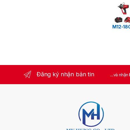
M12-18
Đăng ký nhận bản tin
...và nhận