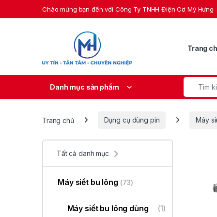
Skip to navigation
Skip to content
Chào mừng bạn đến với Công Ty TNHH Điện Cơ Mỹ Hưng
Trang c
Search fo
Danh mục sản phẩm
Trang chủ
Dụng cụ dùng pin
Máy si
Tất cả danh mục
Máy siết bu lông
(73)
Máy siết bu lông dùng
(1)