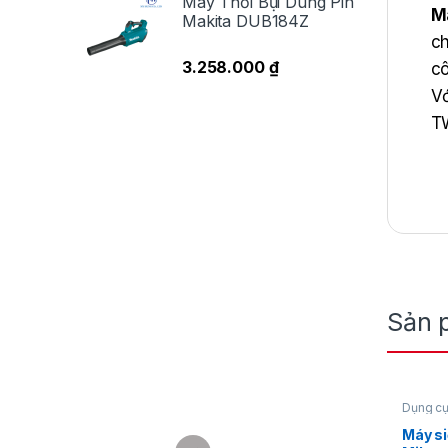
Máy Thổi Bụi Dùng Pin
M
Makita DUB184Z
ch
3.258.000
₫
cô
Vớ
TW
mọ
Sản 
Dụng cụ
lông
,
Má
12V
,
Mil
Máy si