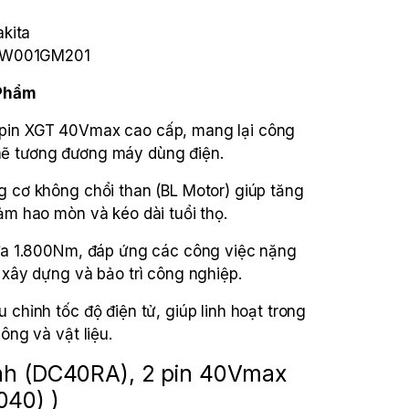
kita
W001GM201
 Phẩm
pin XGT 40Vmax cao cấp, mang lại công
ẽ tương đương máy dùng điện.
g cơ không chổi than (BL Motor) giúp tăng
iảm hao mòn và kéo dài tuổi thọ.
 đa 1.800Nm, đáp ứng các công việc nặng
, xây dựng và bảo trì công nghiệp.
 chỉnh tốc độ điện tử, giúp linh hoạt trong
lông và vật liệu.
anh (DC40RA), 2 pin 40Vmax
040) )