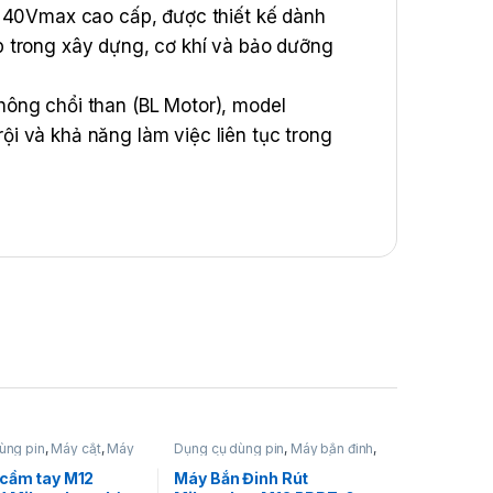
40Vmax cao cấp, được thiết kế dành
 trong xây dựng, cơ khí và bảo dưỡng
ông chổi than (BL Motor), model
i và khả năng làm việc liên tục trong
ùng pin
,
Máy cắt
,
Máy
Dụng cụ dùng pin
,
Máy bắn đinh
,
dùng pin
,
Máy cắt kim
Máy bắn đinh 12V
,
Máy bắn đinh
pin
,
Máy cắt ống dùng
rút
,
Milwaukee
 cầm tay M12
Máy Bắn Đinh Rút
t sắt thép dùng pin
,