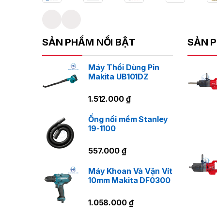
Ứ
SẢN PHẨM NỔI BẬT
SẢN P
Máy Thổi Dùng Pin
Makita UB101DZ
Ư
1.512.000
₫
Ống nối mềm Stanley
19-1100
557.000
₫
Máy Khoan Và Vặn Vít
10mm Makita DF0300
1.058.000
₫