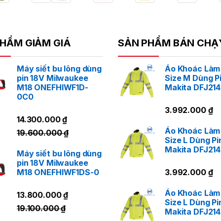
ng Dụng
Dùng để siết/mở bu lông trong lắp ráp cơ khí, kết cấu 
HẨM GIẢM GIÁ
SẢN PHẨM BÁN CHẠ
nghiệp.
Phù hợp cho thợ kỹ thuật, bảo trì, cơ khí, xây dựng ch
Máy siết bu lông dùng
Áo Khoác Làm
pin 18V Milwaukee
Size M Dùng P
M18 ONEFHIWF1D-
Makita DFJ21
u Điểm Nổi Bật
0C0
3.992.000
₫
Hiệu suất cực cao – bền bỉ – an toàn tuyệt đối.
14.300.000
₫
Pin XGT 40Vmax cho sức mạnh tương đương máy dùng
Áo Khoác Làm
19.600.000
₫
Size L Dùng Pi
Thiết kế hiện đại, thao tác linh hoạt, độ tin cậy cao.
Makita DFJ21
Máy siết bu lông dùng
Thương hiệu Makita Nhật Bản – lựa chọn hàng đầu ch
pin 18V Milwaukee
M18 ONEFHIWF1DS-0
3.992.000
₫
LIÊN HỆ NGAY
Áo Khoác Làm
13.800.000
₫
Size L Dùng Pi
19.100.000
₫
Makita DFJ21