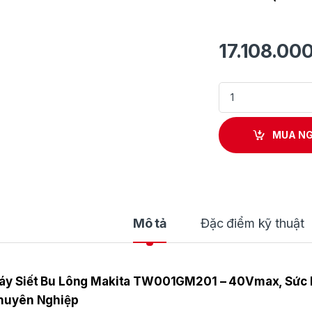
17.108.00
Máy Siết Bu Lông 
MUA N
Mô tả
Đặc điểm kỹ thuật
áy Siết Bu Lông Makita TW001GM201 – 40Vmax, Sức 
huyên Nghiệp