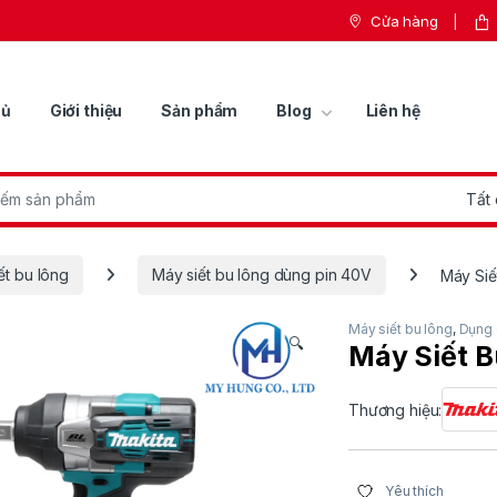
Cửa hàng
hủ
Giới thiệu
Sản phẩm
Blog
Liên hệ
r:
ết bu lông
Máy siết bu lông dùng pin 40V
Máy Si
Máy siết bu lông
,
Dụng 
🔍
Máy Siết 
Thương hiệu:
Yêu thích