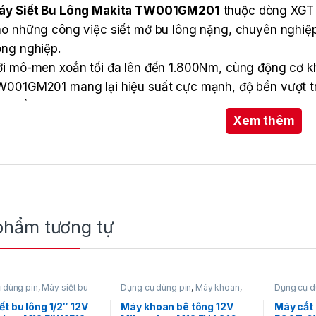
áy Siết Bu Lông Makita TW001GM201
thuộc dòng XGT 
o những công việc siết mở bu lông nặng, chuyên nghiệp
ng nghiệp.
i mô-men xoắn tối đa lên đến 1.800Nm, cùng động cơ kh
001GM201 mang lại hiệu suất cực mạnh, độ bền vượt trộ
i điều kiện.
Xem thêm
phẩm tương tự
 dùng pin
,
Máy siết bu
Dụng cụ dùng pin
,
Máy khoan
,
Dụng cụ d
y siết bu lông dùng pin
Máy khoan bê tông
,
Máy khoan
cắt gạch 
waukee
bê tông dùng pin 12V
,
loại dùng 
ết bu lông 1/2″ 12V
Máy khoan bê tông 12V
Máy cắt
Milwaukee
pin
,
Máy cắ