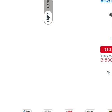
Milwa
Dark
0X0 (S
Light
T
-
28%
5.300.0
3.80